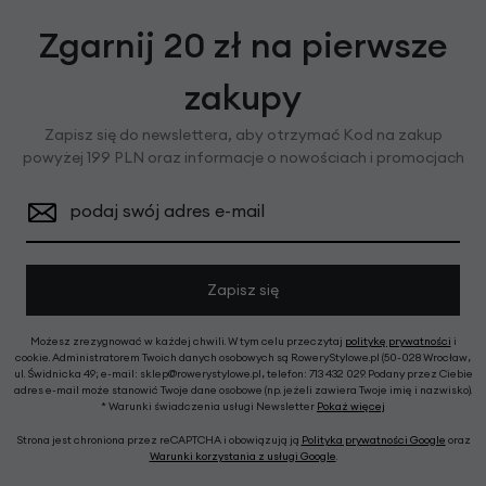
Zgarnij 20 zł na pierwsze
zakupy
Zapisz się do newslettera, aby otrzymać Kod na zakup
powyżej 199 PLN oraz informacje o nowościach i promocjach
podaj swój adres e-mail
Zapisz się
Możesz zrezygnować w każdej chwili. W tym celu przeczytaj
politykę prywatności
i
cookie. Administratorem Twoich danych osobowych są RoweryStylowe.pl (50-028 Wrocław,
ul. Świdnicka 49; e-mail: sklep@rowerystylowe.pl, telefon: 713 432 029. Podany przez Ciebie
adres e-mail może stanowić Twoje dane osobowe (np. jeżeli zawiera Twoje imię i nazwisko).
* Warunki świadczenia usługi Newsletter
Pokaż więcej
Strona jest chroniona przez reCAPTCHA i obowiązują ją
Polityka prywatności Google
oraz
Warunki korzystania z usługi Google
.