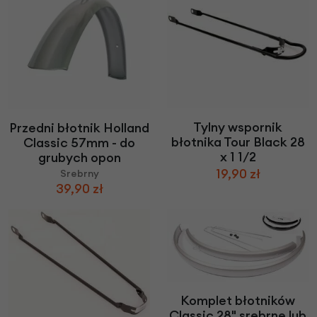
Tylny wspornik
Przedni błotnik Holland
błotnika Tour Black 28
Classic 57mm - do
x 1 1/2
grubych opon
19,90 zł
Srebrny
39,90 zł
Komplet błotników
Classic 28" srebrne lub