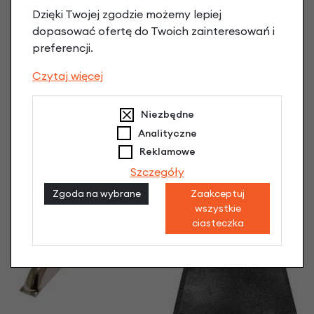
Dzięki Twojej zgodzie możemy lepiej
dopasować ofertę do Twoich zainteresowań i
preferencji.
Czytaj więcej
Niezbędne
Chlapacz Old School
Tylny wspornik
Analityczne
709
błotnika - biały
11,90 zł
Reklamowe
19,90 zł
Szczegóły
Zgoda na wybrane
Zaakceptuj
wszystkie
ciasteczka