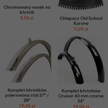
Chromowany nosek na
błotnik
9,90 zł
Chlapacz Old School
Korona
11,90 zł
Komplet błotników
Komplet błotników
polerowana stal 27" /
Cruiser 60 mm czarne
28"
26"
79,90 zł
79,00 zł