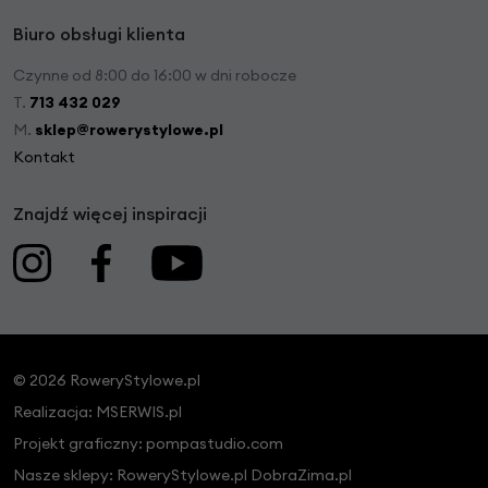
Biuro obsługi klienta
Czynne od 8:00 do 16:00 w dni robocze
T.
713 432 029
M.
sklep@rowerystylowe.pl
Kontakt
Znajdź więcej inspiracji
© 2026 RoweryStylowe.pl
Realizacja:
MSERWIS.pl
Projekt graficzny:
pompastudio.com
Nasze sklepy:
RoweryStylowe.pl
DobraZima.pl