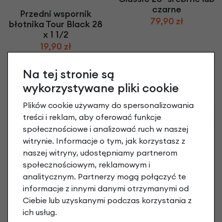
czarne
Przedni wspornik
79,90 zł
błotnika Tour Black 28
x 1 1/2
19,90 zł
Na tej stronie są
wykorzystywane pliki cookie
Plików cookie używamy do spersonalizowania
treści i reklam, aby oferować funkcje
społecznościowe i analizować ruch w naszej
witrynie. Informacje o tym, jak korzystasz z
Wspornik błotnika
naszej witryny, udostępniamy partnerom
Holland Retro 26"
społecznościowym, reklamowym i
14,90 zł
Wspornik błotnika Tour
analitycznym. Partnerzy mogą połączyć te
Black Mat 28 x 1 1/2
informacje z innymi danymi otrzymanymi od
19,90 zł
Ciebie lub uzyskanymi podczas korzystania z
ich usług.