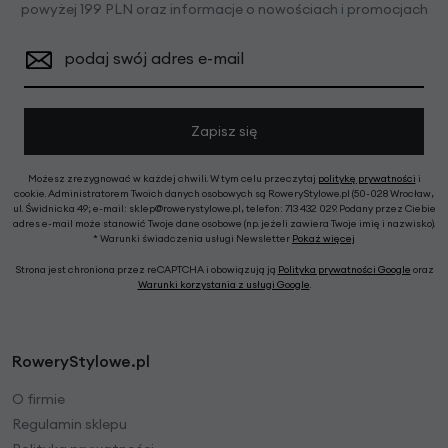
powyżej 199 PLN oraz informacje o nowościach i promocjach
podaj swój adres e-mail
Zapisz się
Możesz zrezygnować w każdej chwili. W tym celu przeczytaj
politykę prywatności
i
cookie. Administratorem Twoich danych osobowych są RoweryStylowe.pl (50-028 Wrocław,
ul. Świdnicka 49; e-mail: sklep@rowerystylowe.pl, telefon: 713 432 029. Podany przez Ciebie
adres e-mail może stanowić Twoje dane osobowe (np. jeżeli zawiera Twoje imię i nazwisko).
* Warunki świadczenia usługi Newsletter
Pokaż więcej
Strona jest chroniona przez reCAPTCHA i obowiązują ją
Polityka prywatności Google
oraz
Warunki korzystania z usługi Google
.
RoweryStylowe.pl
O firmie
Regulamin sklepu