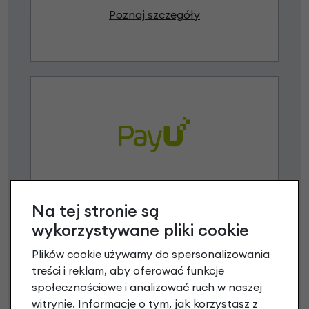
Poznaj szczegóły
Raty 0%
Na tej stronie są
3 miesiące nie płacisz
wykorzystywane pliki cookie
Raty do 60 miesięcy
Plików cookie używamy do spersonalizowania
treści i reklam, aby oferować funkcje
społecznościowe i analizować ruch w naszej
Poznaj szczegóły
witrynie. Informacje o tym, jak korzystasz z