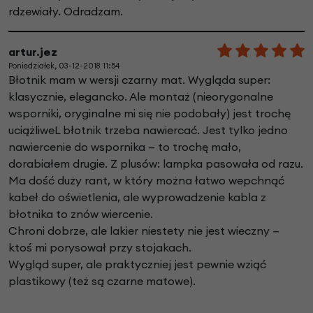
rdzewiały. Odradzam.
artur.jez
Poniedziałek, 03-12-2018 11:54
Błotnik mam w wersji czarny mat. Wygląda super:
klasycznie, elegancko. Ale montaż (nieorygonalne
wsporniki, oryginalne mi się nie podobały) jest trochę
uciążliweL błotnik trzeba nawiercać. Jest tylko jedno
nawiercenie do wspornika — to trochę mało,
dorabiałem drugie. Z plusów: lampka pasowała od razu.
Ma dość duży rant, w który można łatwo wepchnąć
kabeł do oświetlenia, ale wyprowadzenie kabla z
błotnika to znów wiercenie.
Chroni dobrze, ale lakier niestety nie jest wieczny —
ktoś mi porysował przy stojakach.
Wygląd super, ale praktyczniej jest pewnie wziąć
plastikowy (też są czarne matowe).