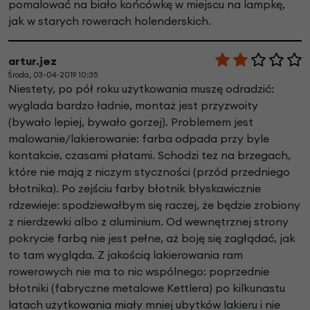
pomalować na biało końcówkę w miejscu na lampkę,
jak w starych rowerach holenderskich.
artur.jez
Środa, 03-04-2019 10:35
Niestety, po pół roku użytkowania muszę odradzić:
wyglada bardzo ładnie, montaż jest przyzwoity
(bywało lepiej, bywało gorzej). Problemem jest
malowanie/lakierowanie: farba odpada przy byle
kontakcie, czasami płatami. Schodzi też na brzegach,
które nie mają z niczym styczności (przód przedniego
błotnika). Po zejściu farby błotnik błyskawicznie
rdzewieje: spodziewałbym się raczej, że będzie zrobiony
z nierdzewki albo z aluminium. Od wewnętrznej strony
pokrycie farbą nie jest pełne, aż boję się zagłądać, jak
to tam wygląda. Z jakością lakierowania ram
rowerowych nie ma to nic wspólnego: poprzednie
błotniki (fabryczne metalowe Kettlera) po kilkunastu
latach użytkowania miały mniej ubytków lakieru i nie