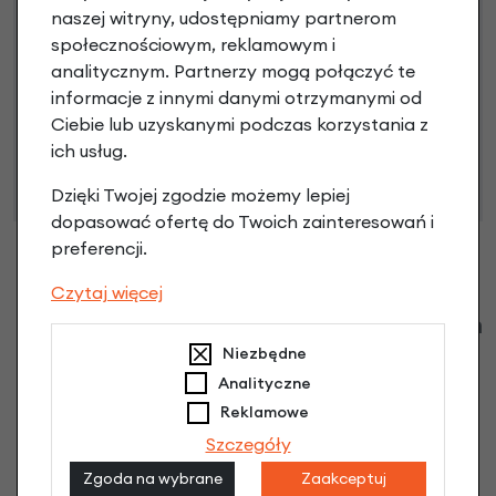
naszej witryny, udostępniamy partnerom
społecznościowym, reklamowym i
analitycznym. Partnerzy mogą połączyć te
Niniejsza propozycja nie stanowi oferty w rozumieniu art.
informacje z innymi danymi otrzymanymi od
66 Kodeksu Cywilnego. Ostateczna decyzja o warunkach
Ciebie lub uzyskanymi podczas korzystania z
i przyznaniu kredytu zostanie podjęta po ocenie
ich usług.
zdolności kredytowej.
Dzięki Twojej zgodzie możemy lepiej
dopasować ofertę do Twoich zainteresowań i
preferencji.
Czytaj więcej
Klienci zadali następujące pytania o ten
produkt
Niezbędne
Analityczne
Nikt wcześniej niemiał pytań do tego produktu? A Ty o
Reklamowe
co chcesz zapytać?
Szczegóły
Zgoda na wybrane
Zaakceptuj