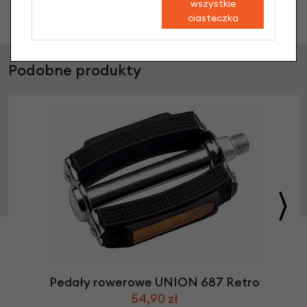
wszystkie
Zadaj pytanie
ciasteczka
Podobne produkty
Pedały rowerowe UNION 687 Retro
54,90 zł