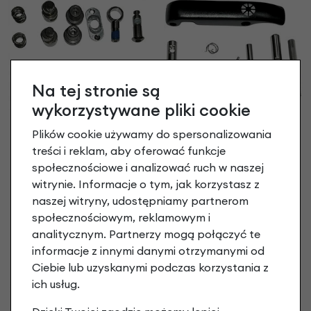
Na tej stronie są
wykorzystywane pliki cookie
Zatrzask ramy Dahon
Plików cookie używamy do spersonalizowania
Clinch
Zatrzask ramy Dahon
treści i reklam, aby oferować funkcje
209,90 zł
Mu Uno Beltdrive i Ciao
społecznościowe i analizować ruch w naszej
129,90 zł
witrynie. Informacje o tym, jak korzystasz z
naszej witryny, udostępniamy partnerom
społecznościowym, reklamowym i
analitycznym. Partnerzy mogą połączyć te
informacje z innymi danymi otrzymanymi od
Ciebie lub uzyskanymi podczas korzystania z
ich usług.
Bagażnik do roweru
składanego Dahon 20"