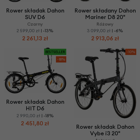
Rower składany Dahon
Rower składak Dahon
Mariner D8 20"
SUV D6
Różowy
Czarny
3 099,00 zł
| -6%
2 599,00 zł
| -13%
2 913,06 zł
2 261,13 zł
BESTSELLER
-10%
-18%
Rower składak Dahon
HIT D6
2 990,00 zł
| -18%
2 451,80 zł
Rower składak Dahon
Vybe i3 20"