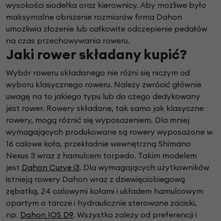
wysokości siodełka oraz kierownicy. Aby możliwe było
maksymalne obniżenie rozmiarów firma Dahon
umożliwia złożenie lub całkowite odczepienie pedałów
na czas przechowywania roweru.
Jaki rower składany kupić?
Wybór roweru składanego nie różni się niczym od
wyboru klasycznego roweru. Należy zwrócić głównie
uwagę na to jakiego typu lub do czego dedykowany
jest rower. Rowery składane, tak samo jak klasyczne
rowery, mogą różnić się wyposażeniem. Dla mniej
wymagających produkowane są rowery wyposażone w
16 calowe koła, przekładnie wewnętrzną Shimano
Nexus 3 wraz z hamulcem torpedo. Takim modelem
jest
Dahon Curve i3
. Dla wymagających użytkowników
istnieją rowery Dahon wraz z dziewięciobiegową
zębatką, 24 calowymi kołami i układem hamulcowym
opartym o tarcze i hydraulicznie sterowane zaciski,
np.
Dahon IOS D9
. Wszystko zależy od preferencji i