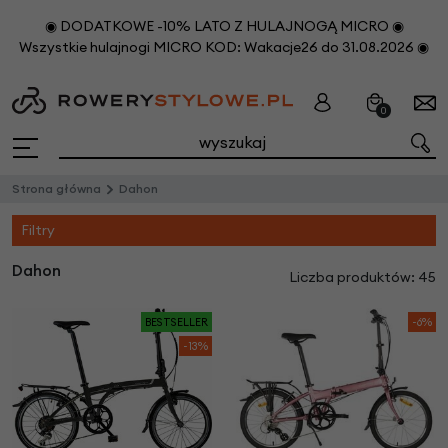
◉ DODATKOWE -10% LATO Z HULAJNOGĄ MICRO ◉
Wszystkie hulajnogi MICRO KOD: Wakacje26 do 31.08.2026 ◉
0
Strona główna
Dahon
Filtry
Dahon
Liczba produktów: 45
BESTSELLER
-6%
-13%