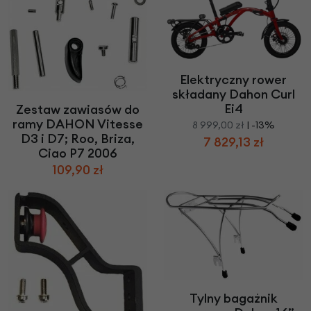
Elektryczny rower
składany Dahon Curl
Ei4
Zestaw zawiasów do
ramy DAHON Vitesse
8 999,00 zł
| -13%
D3 i D7; Roo, Briza,
7 829,13 zł
Ciao P7 2006
109,90 zł
Tylny bagażnik