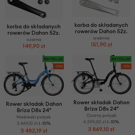
korba do składanych
korba do składanych
rowerów Dahon 52z.
rowerów Dahon 52z.
srebrna
czarna
151,90 zł
149,90 zł
BESTSELLER
BESTSELLER
-10%
-10%
Rower składak Dahon
Rower składak Dahon
Briza D8s 24"
Briza D8s 24"
Czarny połysk
Niebieski połysk
4 299,00 zł
| -10%
3 869,10 zł
| -10%
3 869,10 zł
3 482,19 zł