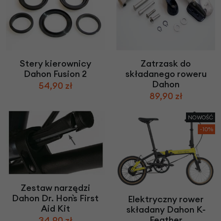
Stery kierownicy
Zatrzask do
Dahon Fusion 2
składanego roweru
Dahon
54,90 zł
89,90 zł
NOWOŚĆ
-10%
Zestaw narzędzi
Dahon Dr. Hon`s First
Elektryczny rower
Aid Kit
składany Dahon K-
Feather
34,90 zł