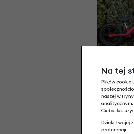
Rowerek biegowy 
K
Na tej s
Czerwony/Gła
525,00 
Plików cookie 
488,
społecznościow
naszej witryn
analitycznym.
Ciebie lub uzy
Dzięki Twojej
preferencji.