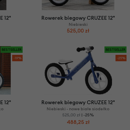
we
y
 12"
Rowerek biegowy CRUZEE 12"
Niebieski
525,00 zł
BESTSELLER
BESTSELLER
-19%
-25%
 12"
Rowerek biegowy CRUZEE 12"
ko
Niebieski - nowe białe siodełko
525,00 zł
| -25%
488,25 zł