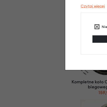
Czytaj więcej
Siodełko Cru
bieg
Nowy
Ni
94,
Kompletne koło 
biegowe
159,