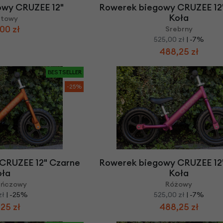
owy CRUZEE 12"
Rowerek biegowy CRUZEE 12
Koła
etowy
00 zł
Srebrny
525,00 zł
| -7%
488,25 zł
BESTSELLER
-25%
CRUZEE 12" Czarne
Rowerek biegowy CRUZEE 12
oła
Koła
ańczowy
Różowy
zł
| -25%
525,00 zł
| -7%
25 zł
488,25 zł