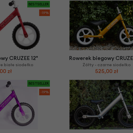
BESTSELLER
-19%
owy CRUZEE 12"
Rowerek biegowy CRUZEE
e białe siodełko
Żółty - czarne siodełko
00 zł
525,00 zł
BESTSELLER
-19%