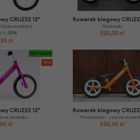
Z
apięcia rowero
Pompki rowerowe
werowe
er Pig
Peruzzo
Gazelle
Pozostałe
N
akrętki i obejm
i:SY
Przerzutki rowerowe
owy CRUZEE 12"
Rowerek biegowy CRUZEE
es
Inny
 białe siodełko
Niebieski
R
owery transportowe - akcesoria
525,00 zł
zł
| -25%
S
akwy i torby rowerowe
25 zł
Siodełka rowerowe
rowe
BESTSELLER
Strida - części
-19%
owy CRUZEE 12"
Rowerek biegowy CRUZEE
arne siodełko
Pomarańcz - czarne siodeł
00 zł
525,00 zł