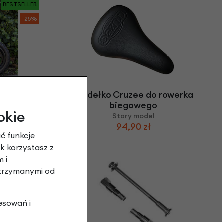
BESTSELLER
-25%
" Czarne
Siodełko Cruzee do rowerka
biegowego
okie
Stary model
94,90 zł
ć funkcje
ak korzystasz z
 i
otrzymanymi od
esowań i