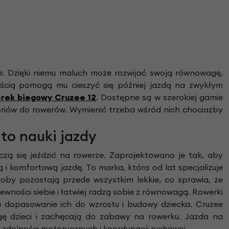
. Dzięki niemu maluch może rozwijać swoją równowagę,
nością pomogą mu cieszyć się później jazdą na zwykłym
rek biegowy Cruzee 12
. Dostępne są w szerokiej gamie
oriów do rowerów. Wymienić trzeba wśród nich chociażby
to nauki jazdy
czą się jeździć na rowerze. Zaprojektowano je tak, aby
 i komfortową jazdę. To marka, która od lat specjalizuje
roby pozostają przede wszystkim lekkie, co sprawia, że
pewności siebie i łatwiej radzą sobie z równowagą. Rowerki
a dopasowanie ich do wzrostu i budowy dziecka. Cruzee
agę dzieci i zachęcają do zabawy na rowerku. Jazda na
ie zdolności motorycznych i koordynacji ruchowej.