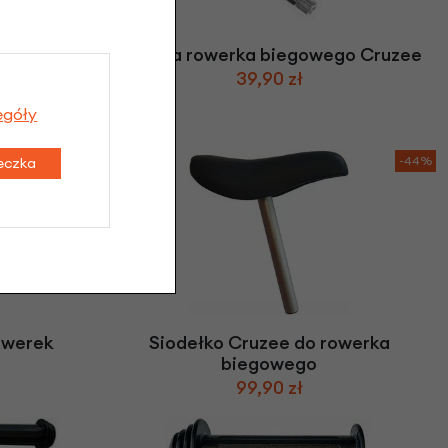
iegowego
Oś koła rowerka biegowego Cruzee
39,90 zł
egóły
-44%
teczka
owerek
Siodełko Cruzee do rowerka
biegowego
99,90 zł