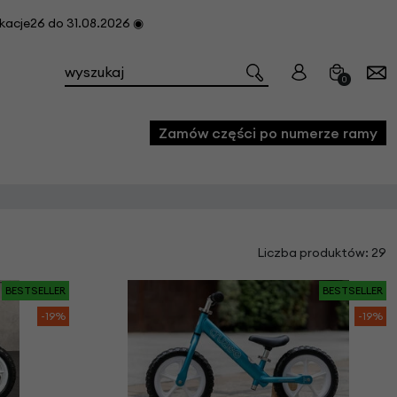
cje26 do 31.08.2026 ◉
0
Zamów części po numerze ramy
e
Liczba produktów: 29
we
owe
BESTSELLER
BESTSELLER
acji i konserwacji roweru
-19%
-19%
fon
e