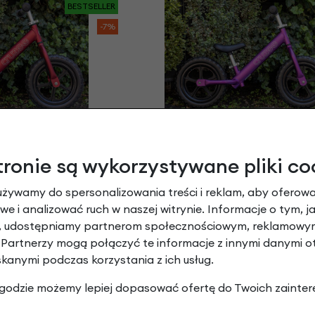
BESTSELLER
-7%
CRUZEE 12" Czarne
Rowerek biegowy CRUZEE 12
oła
Koła
tronie są wykorzystywane pliki co
dkie siodełko
Fioletowy
zł
| -7%
525,00 zł
| -25%
używamy do spersonalizowania treści i reklam, aby oferowa
25 zł
488,25 zł
e i analizować ruch w naszej witrynie. Informacje o tym, j
y, udostępniamy partnerom społecznościowym, reklamowym
 Partnerzy mogą połączyć te informacje z innymi danymi 
skanymi podczas korzystania z ich usług.
 zgodzie możemy lepiej dopasować ofertę do Twoich zainter