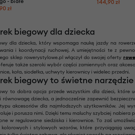
o - białe
144,90 zł
90 zł
rek biegowy dla dziecka
owy dla dziecka, który wspomaga naukę jazdy na rowerze
owania i koordynacji ruchowej. A umiejętności te z pew
tego sklep rowerystylowe.pl włączył do swojej oferty
rowe
oferuje także szeroki wybór części zamiennych oraz akces
nice, koła, siodełka, uchwyty kierownicy i widelec przedni.
rek biegowy to świetne narzędzie 
wy to dobra opcja przede wszystkim dla dzieci, które u
 i równowagę dziecka, a jednocześnie zapewnić bezpieczną
 typu akcesoriów dla najmłodszych użytkowników. Jej wy
roluje i porusza nimi. Dzięki temu maluchy szybciej nabiera 
e w regulowane siedziska i kierownice. To zaś umożliwi
le kolorowych i stylowych wzorów, które przyciągają uw
o nie tylko świetna zabawa, ale również sposób na rozwijan