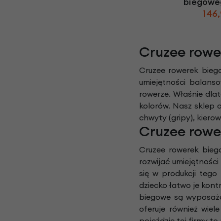
biegoweg
146,
Cruzee rowe
Cruzee rowerek bieg
umiejętności balans
rowerze. Właśnie dla
kolorów. Nasz sklep 
chwyty (gripy), kierow
Cruzee rowe
Cruzee rowerek biego
rozwijać umiejętności
się w produkcji tego
dziecko łatwo je kont
biegowe są wyposażon
oferuje również wie
pojeździe tej firmy t