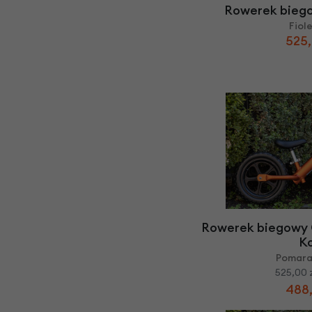
Rowerek bieg
Fiol
525,
Rowerek biegowy 
K
Pomar
525,00 
488,