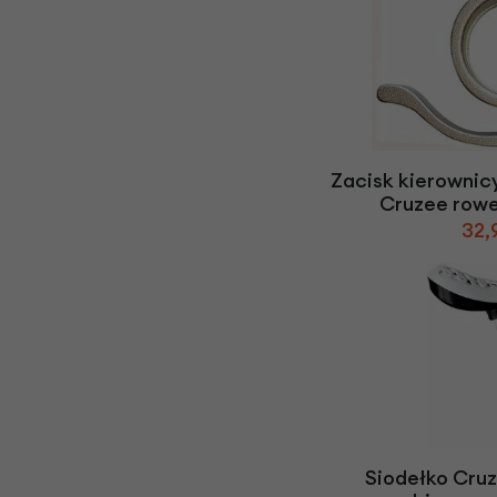
Zacisk kierownicy
Cruzee row
32,
Siodełko Cru