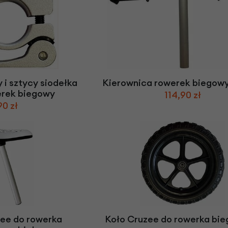
 i sztycy siodełka
Kierownica rowerek biegow
erek biegowy
114,90 zł
90 zł
zee do rowerka
Koło Cruzee do rowerka bi