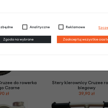
zee do rowerka
Długa sztyca do rowerka b
owego
Cruzee
57,90 zł
 model
ezbędne
Analityczne
Reklamowe
Szcz
90 zł
Zgoda na wybrane
Zaakceptuj wszystkie cias
Cruzee do rowerka
Stery kierownicy Cruzee r
go Czarne
biegowy
90 zł
39,90 zł