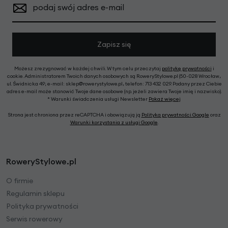
podaj swój adres e-mail
Zapisz się
Możesz zrezygnować w każdej chwili. W tym celu przeczytaj
politykę prywatności
i
cookie. Administratorem Twoich danych osobowych są RoweryStylowe.pl (50-028 Wrocław,
ul. Świdnicka 49; e-mail: sklep@rowerystylowe.pl, telefon: 713 432 029. Podany przez Ciebie
adres e-mail może stanowić Twoje dane osobowe (np. jeżeli zawiera Twoje imię i nazwisko).
* Warunki świadczenia usługi Newsletter
Pokaż więcej
Strona jest chroniona przez reCAPTCHA i obowiązują ją
Polityka prywatności Google
oraz
Warunki korzystania z usługi Google
.
RoweryStylowe.pl
O firmie
Regulamin sklepu
Polityka prywatności
Serwis rowerowy