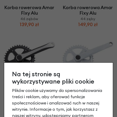
Korba rowerowa Amar
Korba rowerowa Amar
Fixy Alu
Fixy Alu
46 zębów
44 zęby
139,90 zł
149,90 zł
Na tej stronie są
wykorzystywane pliki cookie
Plików cookie używamy do spersonalizowania
Korba rowerowa Amar
Korba Pieper Onyx
Fixy Alu
Silver 170 mm
treści i reklam, aby oferować funkcje
38 zębów
46 zębów
społecznościowe i analizować ruch w naszej
179,00 zł
114,90 zł
witrynie. Informacje o tym, jak korzystasz z
naszej witryny, udostępniamy partnerom