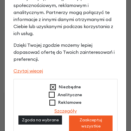
społecznościowym, reklamowym i
analitycznym. Partnerzy mogą połączyć te
informacje z innymi danymi otrzymanymi od
Ciebie lub uzyskanymi podczas korzystania z
ich usług.
Dzięki Twojej zgodzie możemy lepiej
dopasować ofertę do Twoich zainteresowań i
preferencji.
Korba Pieper Onyx
Korba Pieper Onyx
Silver 170 mm
Silver 170 mm
Czytaj więcej
38 zębów
44 zęby
99,90 zł
114,90 zł
Niezbędne
Analityczne
Reklamowe
Szczegóły
Zgoda na wybrane
Zaakceptuj
wszystkie