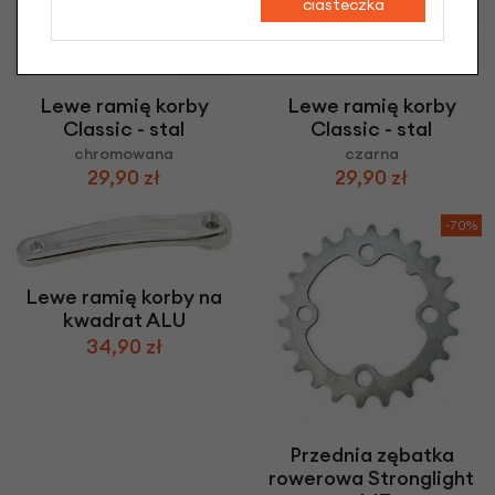
ciasteczka
Lewe ramię korby
Lewe ramię korby
Classic - stal
Classic - stal
chromowana
czarna
29,90 zł
29,90 zł
-70%
Lewe ramię korby na
kwadrat ALU
34,90 zł
Przednia zębatka
rowerowa Stronglight