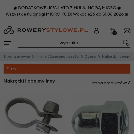
◉ DODATKOWE -10% LATO Z HULAJNOGĄ MICRO ◉
Wszystkie hulajnogi MICRO KOD: Wakacje26 do 31.08.2026 ◉
0
Strona główna
Inny
Akcesoria i części
Części
Nakrętki i obejmy
Filtry
Nakrętki i obejmy Inny
Liczba produktów: 8