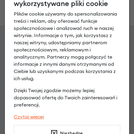
9,90 zł
wykorzystywane pliki cookie
mm
4,90 zł
Plików cookie używamy do spersonalizowania
treści i reklam, aby oferować funkcje
społecznościowe i analizować ruch w naszej
witrynie. Informacje o tym, jak korzystasz z
naszej witryny, udostępniamy partnerom
Zgarnij 20 zł na pierwsze
społecznościowym, reklamowym i
analitycznym. Partnerzy mogą połączyć te
zakupy
informacje z innymi danymi otrzymanymi od
Ciebie lub uzyskanymi podczas korzystania z
Zapisz się do newslettera, aby otrzymać Kod na zakup
powyżej 199 PLN oraz informacje o nowościach i promocjach
ich usług.
Dzięki Twojej zgodzie możemy lepiej
podaj swój adres e-mail
dopasować ofertę do Twoich zainteresowań i
preferencji.
Zapisz się
Czytaj więcej
Możesz zrezygnować w każdej chwili. W tym celu przeczytaj
politykę prywatności
i
Niezbędne
cookie. Administratorem Twoich danych osobowych są RoweryStylowe.pl (50-028 Wrocław,