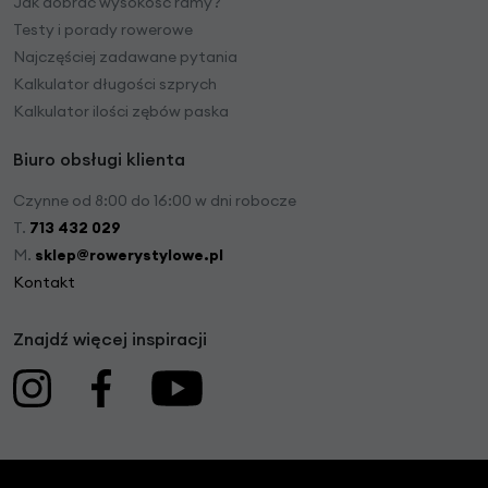
Jak dobrać wysokość ramy?
Testy i porady rowerowe
Najczęściej zadawane pytania
Kalkulator długości szprych
Kalkulator ilości zębów paska
Biuro obsługi klienta
Czynne od 8:00 do 16:00 w dni robocze
T.
713 432 029
M.
sklep@rowerystylowe.pl
Kontakt
Znajdź więcej inspiracji