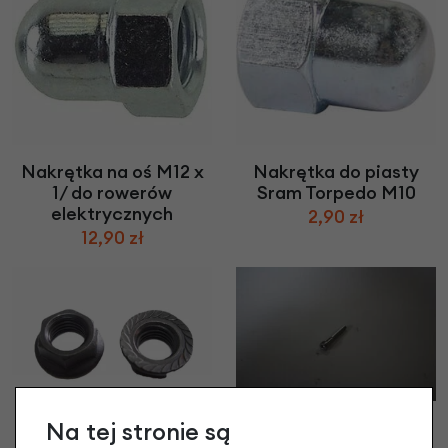
Nakrętka na oś M12 x
Nakrętka do piasty
1/ do rowerów
Sram Torpedo M10
elektrycznych
2,90 zł
12,90 zł
Śruba M5X 35mm RVS
Na tej stronie są
Śruba na oś M10 x 1,25