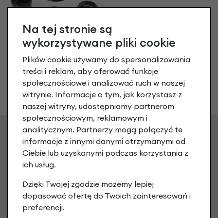
Na tej stronie są
wykorzystywane pliki cookie
Plików cookie używamy do spersonalizowania
treści i reklam, aby oferować funkcje
Stery kierownicy Neco
H233 1,5"
społecznościowe i analizować ruch w naszej
39,90 zł
witrynie. Informacje o tym, jak korzystasz z
naszej witryny, udostępniamy partnerom
społecznościowym, reklamowym i
analitycznym. Partnerzy mogą połączyć te
informacje z innymi danymi otrzymanymi od
Zgarnij 20 zł na pierwsze
Ciebie lub uzyskanymi podczas korzystania z
ich usług.
zakupy
Dzięki Twojej zgodzie możemy lepiej
Zapisz się do newslettera, aby otrzymać Kod na zakup
dopasować ofertę do Twoich zainteresowań i
powyżej 199 PLN oraz informacje o nowościach i promocjach
preferencji.