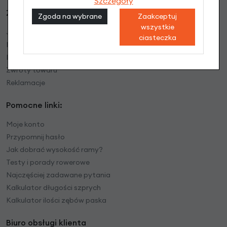
Szczegóły
Zamówienia:
Zgoda na wybrane
Zaakceptuj
wszystkie
Jak pakujemy ?
ciasteczka
Realizacje zamówień
Koszty wysyłki
Zwroty towaru
Reklamacje
Pomocne linki:
Moje konto
Przypomnij hasło
Jak dobrać wysokość ramy?
Testy i porady rowerowe
Najczęściej zadawane pytania
Kalkulator długości szprych
Kalkulator ilości zębów paska
Biuro obsługi klienta