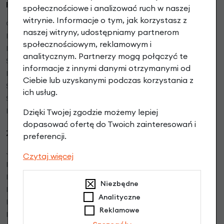
RoweryStylowe.pl
społecznościowe i analizować ruch w naszej
witrynie. Informacje o tym, jak korzystasz z
O firmie
naszej witryny, udostępniamy partnerom
Regulamin sklepu
społecznościowym, reklamowym i
Polityka prywatności
analitycznym. Partnerzy mogą połączyć te
Serwis rowerowy
informacje z innymi danymi otrzymanymi od
Mapa dojazdu
Ciebie lub uzyskanymi podczas korzystania z
Serwis rowerów elektrycznych
ich usług.
Serwisy Partnerskie w Polsce
Blog bike
Dzięki Twojej zgodzie możemy lepiej
dopasować ofertę do Twoich zainteresowań i
Zakupy:
preferencji.
Jak kupować
Czytaj więcej
Formy płatności
Faktury VAT
Niezbędne
Rower w firmie bez VAT
Analityczne
Instrukcje video
Reklamowe
Bony prezentowe