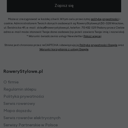
Zapisz się
Możesz zrezygnować w każdej chwili. W tym celu przeczytaj
politykę prywatności
i
cookie. Administratorem Twoich danych osobowych są RoweryStylowe.pl (50-028 Wrocław,
ul. Świdnicka 49; e-mail: sklep@rowerystylowe.pl, telefon: 713 432 029. Podany przez Ciebie
adres e-mail może stanowić Twoje dane osobowe (np. jeżeli zawiera Twoje imię i nazwisko).
* Warunki świadczenia usługi Newsletter
Pokaż więcej
Strona jest chroniona przez reCAPTCHA i obowiązują ją
Polityka prywatności Google
oraz
Warunki korzystania z usługi Google
.
RoweryStylowe.pl
O firmie
Regulamin sklepu
Polityka prywatności
Serwis rowerowy
Mapa dojazdu
Serwis rowerów elektrycznych
Serwisy Partnerskie w Polsce