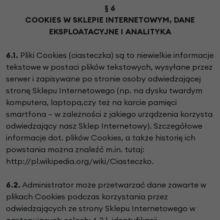
§ 6
COOKIES W SKLEPIE INTERNETOWYM, DANE
EKSPLOATACYJNE I ANALITYKA
6.1.
Pliki Cookies (ciasteczka) są to niewielkie informacje
tekstowe w postaci plików tekstowych, wysyłane przez
serwer i zapisywane po stronie osoby odwiedzającej
stronę Sklepu Internetowego (np. na dysku twardym
komputera, laptopa,czy też na karcie pamięci
smartfona – w zależności z jakiego urządzenia korzysta
odwiedzający nasz Sklep Internetowy). Szczegółowe
informacje dot. plików Cookies, a także historię ich
powstania można znaleźć m.in. tutaj:
http://pl.wikipedia.org/wiki/Ciasteczko.
6.2.
Administrator może przetwarzać dane zawarte w
plikach Cookies podczas korzystania przez
odwiedzających ze strony Sklepu Internetowego w
następujących celach: 6.2.1. identyfikacji