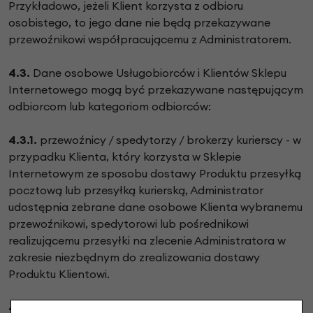
Przykładowo, jeżeli Klient korzysta z odbioru
osobistego, to jego dane nie będą przekazywane
przewoźnikowi współpracującemu z Administratorem.
4.3.
Dane osobowe Usługobiorców i Klientów Sklepu
Internetowego mogą być przekazywane następującym
odbiorcom lub kategoriom odbiorców:
4.3.1.
przewoźnicy / spedytorzy / brokerzy kurierscy - w
przypadku Klienta, który korzysta w Sklepie
Internetowym ze sposobu dostawy Produktu przesyłką
pocztową lub przesyłką kurierską, Administrator
udostępnia zebrane dane osobowe Klienta wybranemu
przewoźnikowi, spedytorowi lub pośrednikowi
realizującemu przesyłki na zlecenie Administratora w
zakresie niezbędnym do zrealizowania dostawy
Produktu Klientowi.
4.3.2.
podmioty obsługujące płatności elektroniczne