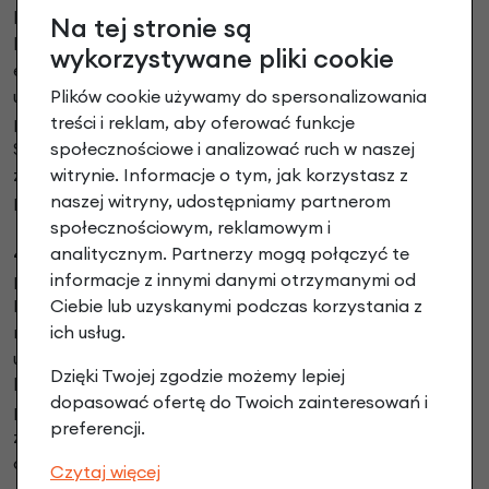
lub kartą płatniczą - w przypadku Klienta, który
Na tej stronie są
korzysta w Sklepie Internetowym ze sposobu płatności
wykorzystywane pliki cookie
elektronicznych lub kartą płatniczą Administrator
udostępnia zebrane dane osobowe Klienta wybranemu
Plików cookie używamy do spersonalizowania
podmiotowi obsługującemu powyższe płatności w
treści i reklam, aby oferować funkcje
Sklepie Internetowym na zlecenie Administratora w
społecznościowe i analizować ruch w naszej
zakresie niezbędnym do obsługi płatności realizowanej
witrynie. Informacje o tym, jak korzystasz z
przez Klienta.
naszej witryny, udostępniamy partnerom
społecznościowym, reklamowym i
4.3.3.
podmioty kredytujące / leasingodawcy - w
analitycznym. Partnerzy mogą połączyć te
przypadku Klienta, który korzysta w Sklepie
informacje z innymi danymi otrzymanymi od
Internetowym ze sposobu płatności w systemie
Ciebie lub uzyskanymi podczas korzystania z
ratalnym lub płatności leasingowej Administrator
ich usług.
udostępnia zebrane dane osobowe Klienta wybranemu
Dzięki Twojej zgodzie możemy lepiej
kredytodawcy lub leasingodawcy obsługującemu
dopasować ofertę do Twoich zainteresowań i
powyższe płatności w Sklepie Internetowym na
preferencji.
zlecenie Administratora w zakresie niezbędnym do
obsługi płatności realizowanej przez Klienta.
Czytaj więcej