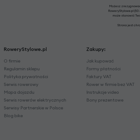
Możesz zrezygnować 
RoweryStylowe.pl (50-
może stanowić Twoj
Strona jest ch
RoweryStylowe.pl
Zakupy:
O firmie
Jak kupować
Regulamin sklepu
Formy płatności
Polityka prywatności
Faktury VAT
Serwis rowerowy
Rower w firmie bez VAT
Mapa dojazdu
Instrukcje video
Serwis rowerów elektrycznych
Bony prezentowe
Serwisy Partnerskie w Polsce
Blog bike