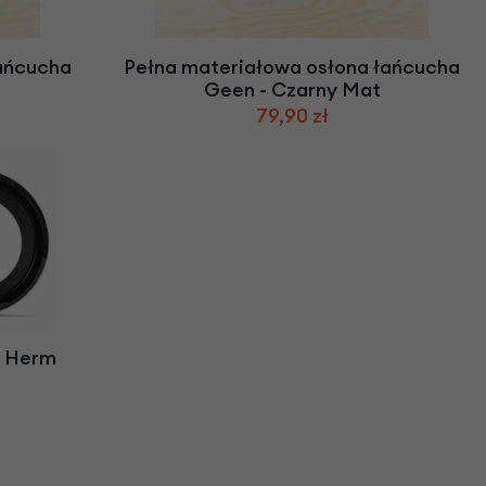
we
y
łańcucha
Pełna materiałowa osłona łańcucha
Geen - Czarny Mat
79,90 zł
s Herm