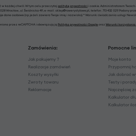
w każdej chwili. W tym celu przeczytaj
politykę prywatności
i cookie. Administratorem Twoich
028 Wrocław, ul. Świdnicka 49; e-mail: sklep@rowerystylowe.pl, telefon: 713 432 029. Podany prz
e dane osobowe (np. jeżeli zawiera Twoje imię i nazwisko). * Warunki świadczenia usługi News
roniona przez reCAPTCHA i obowiązują ją
Polityka prywatności Google
oraz
Warunki korzystania 
Zamówienia:
Pomocne lin
Jak pakujemy ?
Moje konto
Realizacje zamówień
Przypomnij h
Koszty wysyłki
Jak dobrać w
Zwroty towaru
Testy i pora
Reklamacje
Najczęściej 
Kalkulator dł
Kalkulator il