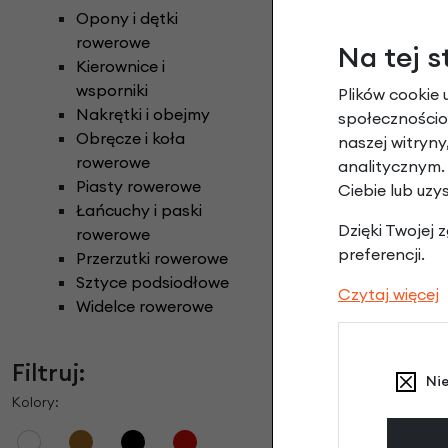
Opony i dętki
rowerowe
Na tej s
Kierownice i
wsporniki
Plików cookie 
Nakrętki i obejmy
społecznościow
Obręcze i koła
naszej witryn
rowerowe
analitycznym.
Piasty rowerowe
Ciebie lub uzy
Łańcuchy i paski
Dzięki Twojej
rowerowe
preferencji.
Przerzutki rowerowe
Sztyce podsiodłowe
Czytaj więcej
Widelce rowerowe
Filtruj:
Ni
Kolory: