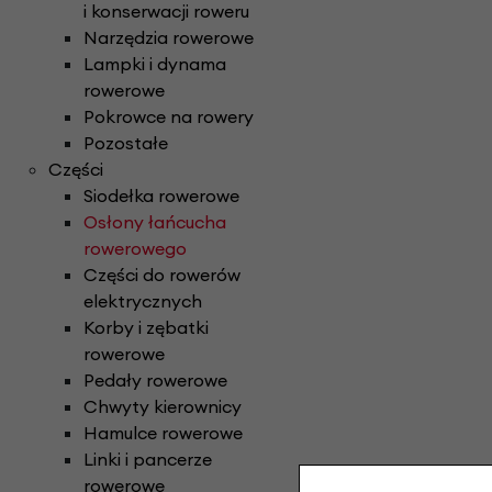
i konserwacji roweru
Narzędzia rowerowe
Lampki i dynama
rowerowe
Pokrowce na rowery
Pozostałe
Części
Siodełka rowerowe
Osłony łańcucha
rowerowego
Części do rowerów
elektrycznych
Korby i zębatki
rowerowe
Pedały rowerowe
Chwyty kierownicy
Hamulce rowerowe
Linki i pancerze
rowerowe