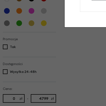
Promocje
Tak
Dostępności
Wysyłka 24-48h
Cena:
zł
-
zł