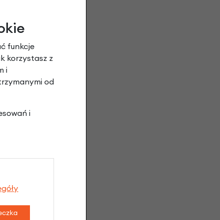
okie
ć funkcje
ak korzystasz z
 i
otrzymanymi od
esowań i
egóły
teczka