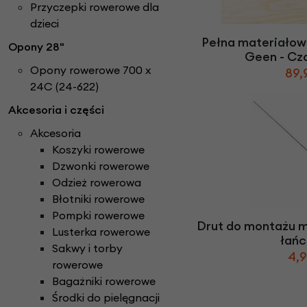
Części do rowerów elektrycznych
Przyczepki rowerowe dla
Ł
ańcuchy i paski ro
Rowery Składane
Check
dzieci
D
zwonki rowerowe
N
aklejki rowerowe
Rowery Tandem
Pełna materiałow
Opony 28"
F
oteliki rowerowe
Napęd paskowy Gat
Rowery Trójkołowe
Geen - Cz
Narzędzia rowerowe
Opony rowerowe 700 x
Rowerki biegowe
89,
H
amulce rowerowe
24C (24-622)
Nóżki rowerowe
Rowery Cargo / transportowe
K
asety i wolnobiegi
O
Akcesoria i części
bręcze i koła rowe
Kaski rowerowe
Akcesoria
Koszyki rowerowe
Dzwonki rowerowe
Odzież rowerowa
Błotniki rowerowe
Pompki rowerowe
Drut do montażu m
Lusterka rowerowe
łań
Sakwy i torby
4,9
rowerowe
Bagażniki rowerowe
Środki do pielęgnacji