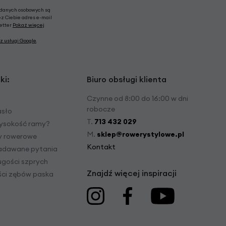
 danych osobowych są
ez Ciebie adres e-mail
letter
Pokaż więcej
z usługi Google
.
ki:
Biuro obsługi klienta
Czynne od 8:00 do 16:00 w dni
robocze
asło
T.
713 432 029
ysokość ramy?
M.
sklep@rowerystylowe.pl
dy rowerowe
Kontakt
zadawane pytania
ugości szprych
Znajdź więcej inspiracji
ości zębów paska