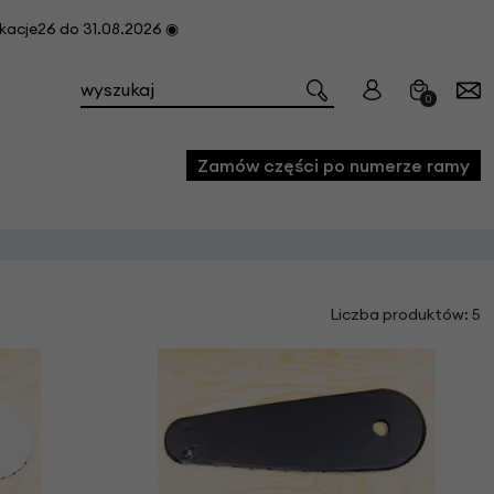
cje26 do 31.08.2026 ◉
0
Zamów części po numerze ramy
e
Liczba produktów: 5
we
owe
acji i konserwacji roweru
fon
e