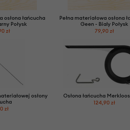
Z
apięcia rowero
Pompki rowerowe
werowe
er Pig
Peruzzo
Gazelle
Pozostałe
N
akrętki i obejm
i:SY
Przerzutki rowerowe
a osłona łańcucha
Pełna materiałowa osłona 
es
Inny
arny Połysk
Geen - Bialy Połysk
R
owery transportowe - akcesoria
90 zł
79,90 zł
S
akwy i torby rowerowe
Siodełka rowerowe
rowe
Strida - części
ateriałowej osłony
Osłona łańcucha Merkloo
cucha
124,90 zł
0 zł