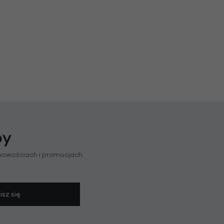
py
 nowościach i promocjach
isz się