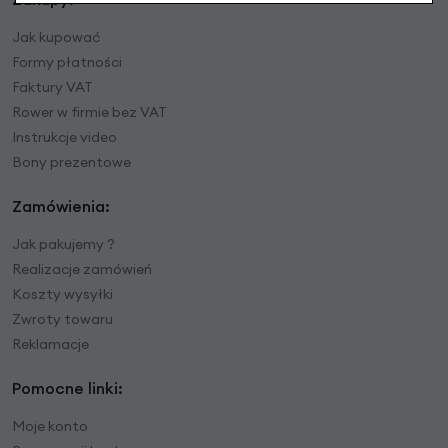
Jak kupować
Formy płatności
Faktury VAT
Rower w firmie bez VAT
Instrukcje video
Bony prezentowe
Zamówienia:
Jak pakujemy ?
Realizacje zamówień
Koszty wysyłki
Zwroty towaru
Reklamacje
Pomocne linki:
Moje konto