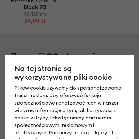
Hermans Comfort
Black 93
90/120mm
24,90 zł
Zgarnij 20 zł na pierwsze
Na tej stronie są
zakupy
wykorzystywane pliki cookie
Zapisz się do newslettera, aby otrzymać Kod na zakup
Plików cookie używamy do spersonalizowania
powyżej 199 PLN oraz informacje o nowościach i promocjach
treści i reklam, aby oferować funkcje
społecznościowe i analizować ruch w naszej
podaj swój adres e-mail
witrynie. Informacje o tym, jak korzystasz z
naszej witryny, udostępniamy partnerom
społecznościowym, reklamowym i
Zapisz się
analitycznym. Partnerzy mogą połączyć te