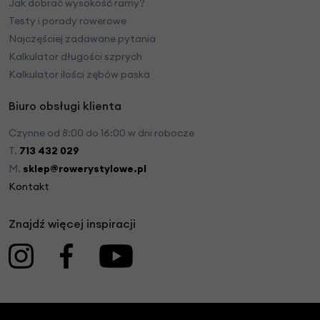
Jak dobrać wysokość ramy?
Testy i porady rowerowe
Najczęściej zadawane pytania
Kalkulator długości szprych
Kalkulator ilości zębów paska
Biuro obsługi klienta
Czynne od 8:00 do 16:00 w dni robocze
T.
713 432 029
M.
sklep@rowerystylowe.pl
Kontakt
Znajdź więcej inspiracji