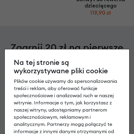
dziecięcego
119,90 zł
Zgarnij 20 zł na pierwsze
zakupy
Na tej stronie są
wykorzystywane pliki cookie
Zapisz się do newslettera, aby otrzymać Kod na zakup
powyżej 199 PLN oraz informacje o nowościach i promocjach
Plików cookie używamy do spersonalizowania
treści i reklam, aby oferować funkcje
podaj swój adres e-mail
społecznościowe i analizować ruch w naszej
witrynie. Informacje o tym, jak korzystasz z
naszej witryny, udostępniamy partnerom
Zapisz się
społecznościowym, reklamowym i
analitycznym. Partnerzy mogą połączyć te
Możesz zrezygnować w każdej chwili. W tym celu przeczytaj
politykę prywatności
i
informacje z innymi danymi otrzymanymi od
cookie. Administratorem Twoich danych osobowych są RoweryStylowe.pl (50-028 Wrocław,