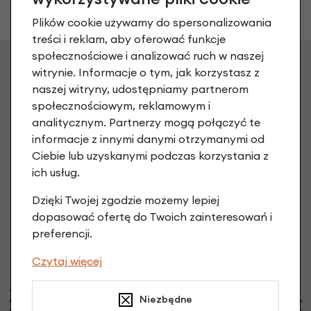
199,90 zł
Plików cookie używamy do spersonalizowania
treści i reklam, aby oferować funkcje
społecznościowe i analizować ruch w naszej
witrynie. Informacje o tym, jak korzystasz z
Zgarnij 20 zł na pierwsze
naszej witryny, udostępniamy partnerom
społecznościowym, reklamowym i
zakupy
analitycznym. Partnerzy mogą połączyć te
informacje z innymi danymi otrzymanymi od
Zapisz się do newslettera, aby otrzymać Kod na zakup
Ciebie lub uzyskanymi podczas korzystania z
powyżej 199 PLN oraz informacje o nowościach i promocjach
ich usług.
podaj swój adres e-mail
Dzięki Twojej zgodzie możemy lepiej
dopasować ofertę do Twoich zainteresowań i
preferencji.
Zapisz się
Czytaj więcej
Możesz zrezygnować w każdej chwili. W tym celu przeczytaj
politykę prywatności
i
cookie. Administratorem Twoich danych osobowych są RoweryStylowe.pl (50-028 Wrocław,
Niezbędne
ul. Świdnicka 49; e-mail: sklep@rowerystylowe.pl, telefon: 713 432 029. Podany przez Ciebie
adres e-mail może stanowić Twoje dane osobowe (np. jeżeli zawiera Twoje imię i nazwisko).