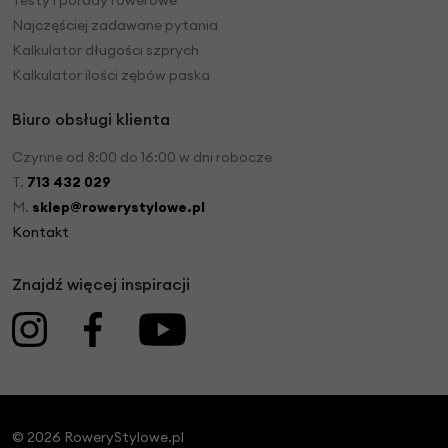
Najczęściej zadawane pytania
Kalkulator długości szprych
Kalkulator ilości zębów paska
Biuro obsługi klienta
Czynne od 8:00 do 16:00 w dni robocze
T.
713 432 029
M.
sklep@rowerystylowe.pl
Kontakt
Znajdź więcej inspiracji
© 2026 RoweryStylowe.pl