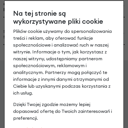
Cennik naprawy rowerów Sparta, Batavus, KOGA,
Hercules z systemem ION Technology: :
Na tej stronie są
wykorzystywane pliki cookie
Plików cookie używamy do spersonalizowania
Serwis rowerów elektrycznych NuVinci Harmony
Sync - Bosch Active / Performance.
treści i reklam, aby oferować funkcje
społecznościowe i analizować ruch w naszej
witrynie. Informacje o tym, jak korzystasz z
naszej witryny, udostępniamy partnerom
społecznościowym, reklamowym i
analitycznym. Partnerzy mogą połączyć te
Zgarnij 20 zł na pierwsze
informacje z innymi danymi otrzymanymi od
Ciebie lub uzyskanymi podczas korzystania z
zakupy
ich usług.
Dzięki Twojej zgodzie możemy lepiej
Zapisz się do newslettera, aby otrzymać Kod na zakup
powyżej 199 PLN oraz informacje o nowościach i promocjach
dopasować ofertę do Twoich zainteresowań i
preferencji.
podaj swój adres e-mail