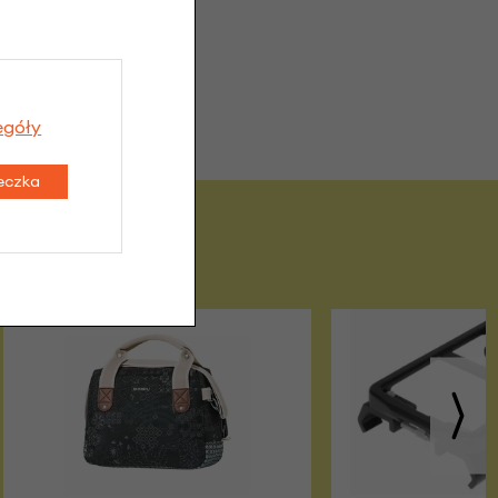
tyzowany
 DISC
egóły
teczka