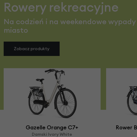
Rowery rekreacyjne
Na codzień i na weekendowe wypady
miasto
Zobacz produkty
Gazelle Orange C7+
Rower B
Damski Ivory White