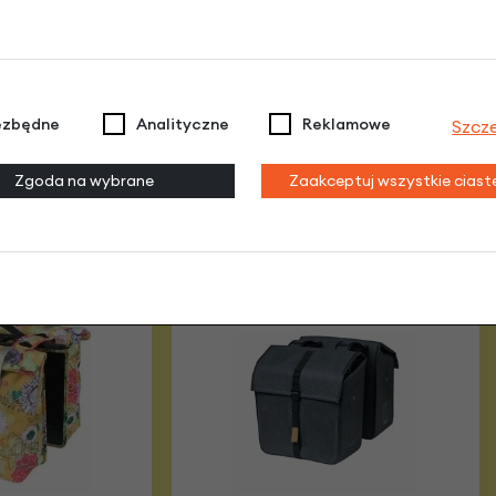
 dla dziecka KUbikes 16L
Lekki rowerek amor
MTB
KUbikes 20 S MTB
Zielony
turkusowy
1 739,00
| -15%
3 299,00
| -15%
1 478,15 zł
2 804,15 zł
ezbędne
Analityczne
Reklamowe
Szcz
Zgoda na wybrane
Zaakceptuj wszystkie cias