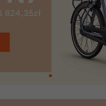
Z
apięcia rowero
Pompki rowerowe
werowe
er Pig
Peruzzo
Gazelle
Pozostałe
N
akrętki i obejm
i:SY
Przerzutki rowerowe
es
Inny
R
owery transportowe - akcesoria
S
akwy i torby rowerowe
Siodełka rowerowe
rowe
Strida - części