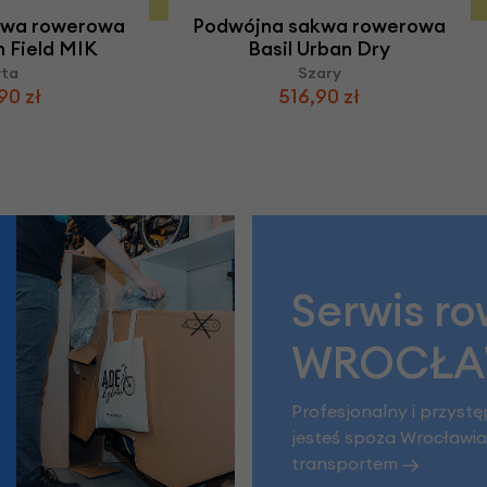
kwa rowerowa
Podwójna sakwa rowerowa
m Field MIK
Basil Urban Dry
łta
Szary
90 zł
516,90 zł
Serwis r
WROCŁ
Profesjonalny i przystę
jesteś spoza Wrocławia 
transportem