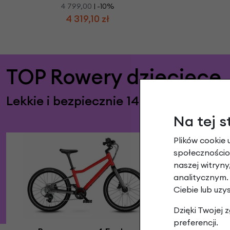
4 799,00
| -10%
4 319,10 zł
TOP Rowery dziecięce
Lekkie i bezpiecznie 14"-26"
Na tej s
Plików cookie 
społecznościow
naszej witryn
analitycznym.
Ciebie lub uzy
Dzięki Twojej
preferencji.