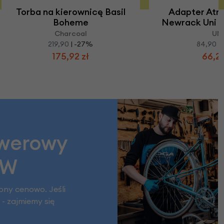
Torba na kierownicę Basil
Adapter Atr
Boheme
Newrack Uni d
Charcoal
UN
219,90
| -27%
84,90
|
175,92 zł
66,22
owerowy
AW
pny cenowo. Jeśli
- zajmiemy się