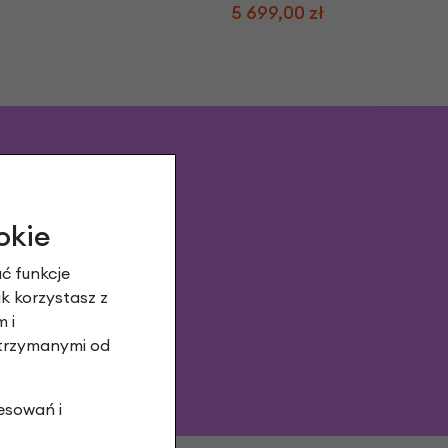
5 699,00 zł
okie
ć funkcje
ak korzystasz z
 i
otrzymanymi od
esowań i