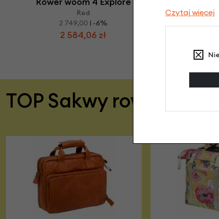
Rower woom 4 Explore
Lekki rower
Czytaj więcej
Red
2 749,00
| -6%
2 584,06 zł
Ni
TOP Sakwy rowerowe