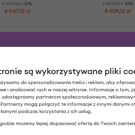
4 599,00
| -12%
9 899,00
| -10%
4 047,12 zł
8 909,10 zł
tronie są wykorzystywane pliki co
używamy do spersonalizowania treści i reklam, aby oferowa
e i analizować ruch w naszej witrynie. Informacje o tym, j
y, udostępniamy partnerom społecznościowym, reklamowym
 Partnerzy mogą połączyć te informacje z innymi danymi 
skanymi podczas korzystania z ich usług.
 zgodzie możemy lepiej dopasować ofertę do Twoich zainter