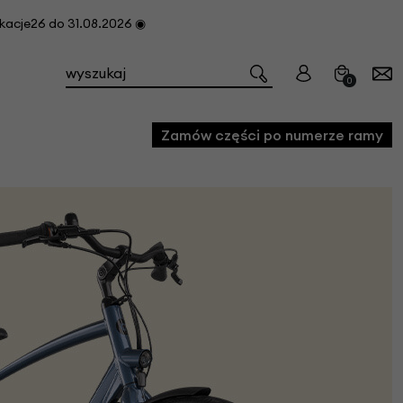
cje26 do 31.08.2026 ◉
0
Zamów części po numerze ramy
e
we
owe
acji i konserwacji roweru
fon
e