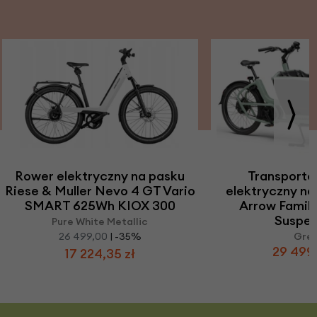
Rower elektryczny na pasku
Transporto
Riese & Muller Nevo 4 GT Vario
elektryczny na
SMART 625Wh KIOX 300
Arrow Famil
Suspen
Pure White Metallic
26 499,00
| -35%
Gre
29 499,
17 224,35 zł