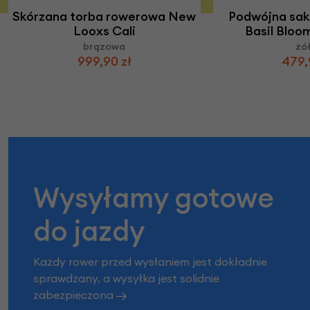
Skórzana torba rowerowa New
Podwójna sa
Looxs Cali
Basil Bloo
brązowa
żó
999,90 zł
479,
Wysyłamy gotowe
do jazdy
Każdy rower przed wysłaniem jest dokładnie
sprawdzany, a wysyłka jest solidnie
zabezpieczona