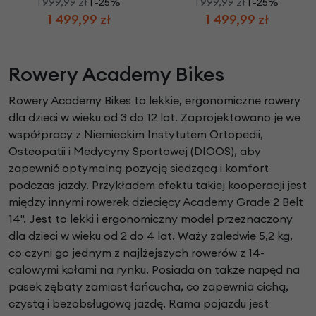
1 999,99 zł
| -25%
1 999,99 zł
| -25%
1 499,99 zł
1 499,99 zł
Rowery Academy Bikes
Rowery Academy Bikes to lekkie, ergonomiczne rowery
dla dzieci w wieku od 3 do 12 lat. Zaprojektowano je we
współpracy z Niemieckim Instytutem Ortopedii,
Osteopatii i Medycyny Sportowej (DIOOS), aby
zapewnić optymalną pozycję siedzącą i komfort
podczas jazdy. Przykładem efektu takiej kooperacji jest
między innymi rowerek dziecięcy Academy Grade 2 Belt
14". Jest to lekki i ergonomiczny model przeznaczony
dla dzieci w wieku od 2 do 4 lat. Waży zaledwie 5,2 kg,
co czyni go jednym z najlżejszych rowerów z 14-
calowymi kołami na rynku. Posiada on także napęd na
pasek zębaty zamiast łańcucha, co zapewnia cichą,
czystą i bezobsługową jazdę. Rama pojazdu jest