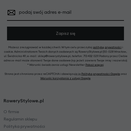
podaj swój adres e-mail
Zapisz się
Możesz zrezygnować w każdej chwili. W tym celu przeczytaj
politykę prywatności
i
cookie. Administratorem Twoich danych osobowych są RoweryStylowe.pl (50-028 Wrocław,
ul. Świdnicka 49; e-mail: sklep@rowerystylowe.pl, telefon: 713 432 029. Podany przez Ciebie
adres e-mail może stanowić Twoje dane osobowe (np. jeżeli zawiera Twoje imię i nazwisko).
* Warunki świadczenia usługi Newsletter
Pokaż więcej
Strona jest chroniona przez reCAPTCHA i obowiązują ją
Polityka prywatności Google
oraz
Warunki korzystania z usługi Google
.
RoweryStylowe.pl
O firmie
Regulamin sklepu
Polityka prywatności