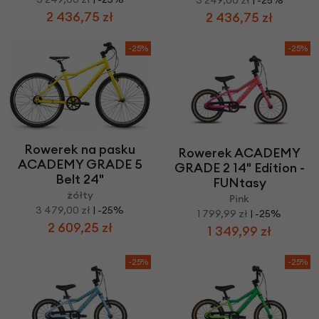
3 249,00 zł
| -25%
2 436,75 zł
2 436,75 zł
-25%
-25%
Rowerek na pasku
Rowerek ACADEMY
ACADEMY GRADE 5
GRADE 2 14" Edition -
Belt 24"
FUNtasy
żółty
Pink
3 479,00 zł
| -25%
1 799,99 zł
| -25%
2 609,25 zł
1 349,99 zł
-25%
-25%