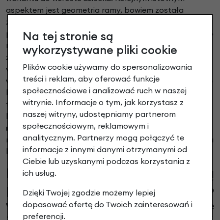
aspektem jest geometria ramy, bowiem została
zaprojektowana w sposób wspomagający naturalną
pozycję ciała. W rezultacie dziecko nie jest zmuszone do
Na tej stronie są
nadmiernego pochylania się ani prostowania rąk, co
wykorzystywane pliki cookie
zwiększa bezpieczeństwo jazdy. Ponadto rowery
Plików cookie używamy do spersonalizowania
wyposażono w komponenty o uproszczonej obsłudze,
treści i reklam, aby oferować funkcje
w tym jedno - lub kilkustopniowe napędy oraz wygodne
społecznościowe i analizować ruch w naszej
hamulce. Co więcej, modele z napędem paskowym,
witrynie. Informacje o tym, jak korzystasz z
takie jak GRADE Belt, przyciągają uwagę
naszej witryny, udostępniamy partnerom
bezobsługowym działaniem i cichą pracą. Dzięki temu
społecznościowym, reklamowym i
rowery dziecięce Academy Bikes
stają się
analitycznym. Partnerzy mogą połączyć te
rozwiązaniem nie tylko lekkim, ale też funkcjonalnym na
informacje z innymi danymi otrzymanymi od
lata.
Ciebie lub uzyskanymi podczas korzystania z
Rowery Academy Bikes 16" są
ich usług.
przeznaczone dla dzieci o
Dzięki Twojej zgodzie możemy lepiej
wzroście do 120 cm, jakie
dopasować ofertę do Twoich zainteresowań i
preferencji.