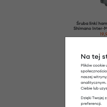
Śruba linki ha
Shimano Inter-
19,
Na tej s
Plików cookie 
społecznościow
naszej witryn
analitycznym.
Ciebie lub uzy
Piasta Shimano 
Rollerbra
Dzięki Twojej
Czarna 
preferencji.