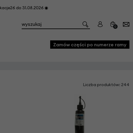
cje26 do 31.08.2026 ◉
0
Zamów części po numerze ramy
e
Liczba produktów: 244
we
owe
acji i konserwacji roweru
fon
e