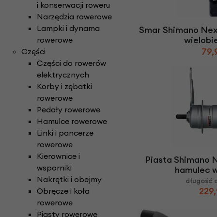
Części do rowerów elektrycznych
i konserwacji roweru
Ł
ańcuchy i paski ro
Rowery Składane
Check
Narzędzia rowerowe
D
zwonki rowerowe
N
aklejki rowerowe
Rowery Tandem
Lampki i dynama
Smar Shimano Nex
F
oteliki rowerowe
Napęd paskowy Gat
Rowery Trójkołowe
wielob
rowerowe
Narzędzia rowerowe
Rowerki biegowe
79,
Części
H
amulce rowerowe
Nóżki rowerowe
Rowery Cargo / transportowe
Części do rowerów
K
asety i wolnobiegi
elektrycznych
O
bręcze i koła rowe
Kaski rowerowe
Korby i zębatki
rowerowe
Pedały rowerowe
Hamulce rowerowe
Linki i pancerze
rowerowe
Kierownice i
Piasta Shimano 
wsporniki
hamulec 
Nakrętki i obejmy
długość 
229,
Obręcze i koła
rowerowe
Piasty rowerowe