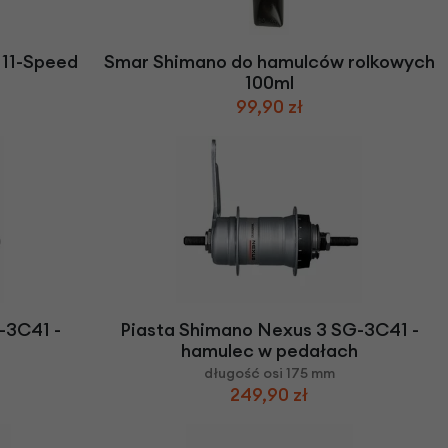
we
y
 11-Speed
Smar Shimano do hamulców rolkowych
100ml
99,90 zł
-3C41 -
Piasta Shimano Nexus 3 SG-3C41 -
hamulec w pedałach
długość osi 175 mm
249,90 zł