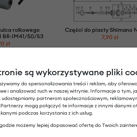
mulca rolkowego
Części do piasty Shimano 
M BR-IM41/50/53
7,90 zł
90 zł
tronie są wykorzystywane pliki co
używamy do spersonalizowania treści i reklam, aby oferowa
e i analizować ruch w naszej witrynie. Informacje o tym, j
y, udostępniamy partnerom społecznościowym, reklamowym
 Partnerzy mogą połączyć te informacje z innymi danymi 
skanymi podczas korzystania z ich usług.
Nexus 8 SG-C6000
Piasta Shimano Nexus 8 S
ke / Vbrake
ham. w pedałach
 zgodzie możemy lepiej dopasować ofertę do Twoich zainter
oś 184 mm
Czarny