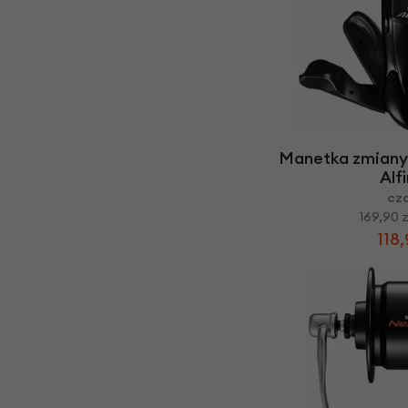
Manetka zmiany
Alf
cz
169,90 z
118,