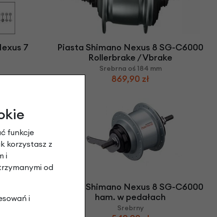
Nexus 7
Piasta Shimano Nexus 8 SG-C6000
Rollerbrake / Vbrake
Srebrna oś 184 mm
869,90 zł
okie
ć funkcje
ak korzystasz z
 i
otrzymanymi od
G-C6000
Piasta Shimano Nexus 8 SG-C6000
ham. w pedałach
esowań i
Srebrny