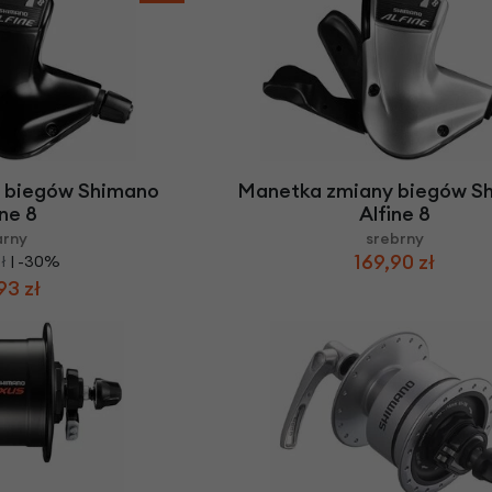
 biegów Shimano
Manetka zmiany biegów S
ine 8
Alfine 8
arny
srebrny
169,90 zł
ł
| -30%
93 zł