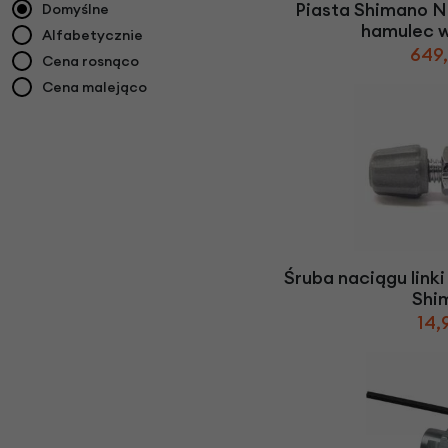
Piasta Shimano N
Domyślne
hamulec 
Alfabetycznie
649,
Cena rosnąco
Cena malejąco
Śruba naciągu link
Shi
14,