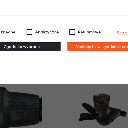
90 zł
799,00 zł
ezbędne
Analityczne
Reklamowe
Szcz
Zgoda na wybrane
Zaakceptuj wszystkie cias
ano 1/2 x 1/8"
Części do piasty Shimano N
Alfine 8
90 zł
9,90 zł