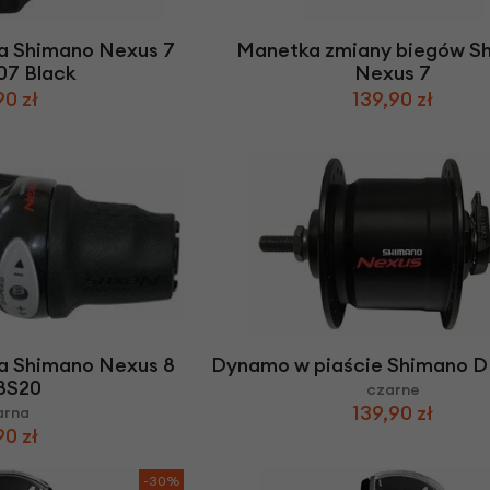
a Shimano Nexus 7
Manetka zmiany biegów S
07 Black
Nexus 7
90 zł
139,90 zł
a Shimano Nexus 8
Dynamo w piaście Shimano 
8S20
czarne
139,90 zł
arna
90 zł
-30%