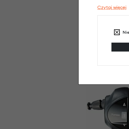
569,
Czytaj więcej
Ni
Zębatka Shim
14,