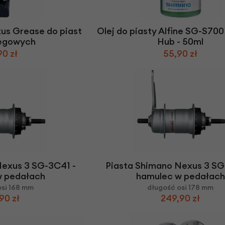
Z
apięcia rowero
Pompki rowerowe
werowe
er Pig
Peruzzo
Gazelle
Pozostałe
N
akrętki i obejm
i:SY
Przerzutki rowerowe
us Grease do piast
Olej do piasty Alfine SG-S700
es
Inny
iegowych
Hub - 50ml
R
owery transportowe - akcesoria
90 zł
55,90 zł
S
akwy i torby rowerowe
Siodełka rowerowe
rowe
Strida - części
Nexus 3 SG-3C41 -
Piasta Shimano Nexus 3 SG
w pedałach
hamulec w pedałach
osi 168 mm
długość osi 178 mm
90 zł
249,90 zł