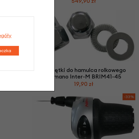
549,90 zł
egóły
teczka
exus 8 /
Nakrętki do hamulca rolkowego
Shimano Inter-M BRIM41-45
19,90 zł
-33%