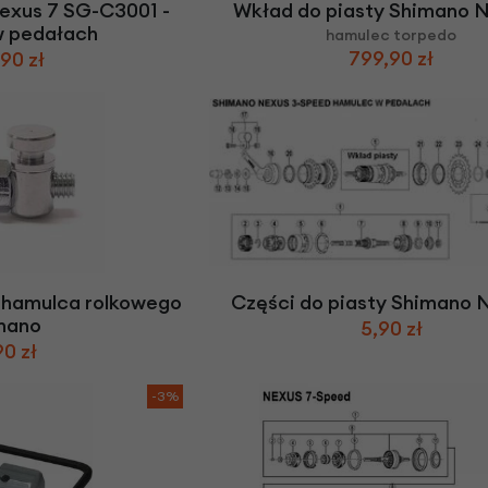
exus 7 SG-C3001 -
Wkład do piasty Shimano 
w pedałach
hamulec torpedo
799,90 zł
90 zł
i hamulca rolkowego
Części do piasty Shimano 
mano
5,90 zł
90 zł
-3%