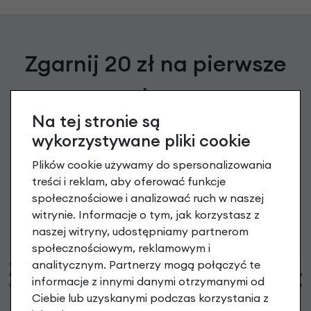
Zgarnij 20 zł na pierwsze
zakupy
Na tej stronie są
Zapisz się do newslettera, aby otrzymać Kod na zakup
powyżej 199 PLN oraz informacje o nowościach i promocjach
wykorzystywane pliki cookie
Plików cookie używamy do spersonalizowania
podaj swój adres e-mail
treści i reklam, aby oferować funkcje
społecznościowe i analizować ruch w naszej
witrynie. Informacje o tym, jak korzystasz z
Zapisz się
naszej witryny, udostępniamy partnerom
społecznościowym, reklamowym i
Możesz zrezygnować w każdej chwili. W tym celu przeczytaj
politykę prywatności
i
analitycznym. Partnerzy mogą połączyć te
cookie. Administratorem Twoich danych osobowych są RoweryStylowe.pl (50-028 Wrocław,
ul. Świdnicka 49; e-mail: sklep@rowerystylowe.pl, telefon: 713 432 029. Podany przez Ciebie
informacje z innymi danymi otrzymanymi od
adres e-mail może stanowić Twoje dane osobowe (np. jeżeli zawiera Twoje imię i nazwisko).
* Warunki świadczenia usługi Newsletter
Pokaż więcej
Ciebie lub uzyskanymi podczas korzystania z