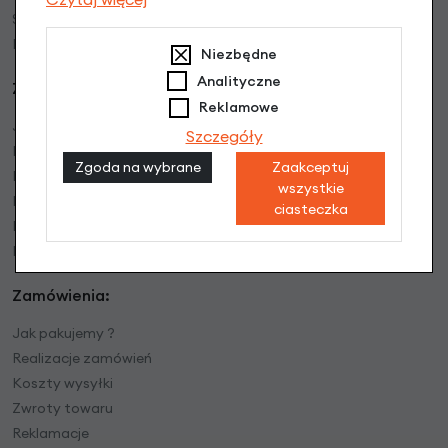
Serwisy Partnerskie w Polsce
Blog bike
Niezbędne
Analityczne
Zakupy:
Reklamowe
Jak kupować
Szczegóły
Formy płatności
Zgoda na wybrane
Zaakceptuj
Faktury VAT
wszystkie
Rower w firmie bez VAT
ciasteczka
Instrukcje video
Bony prezentowe
Zamówienia:
Jak pakujemy ?
Realizacje zamówień
Koszty wysyłki
Zwroty towaru
Reklamacje