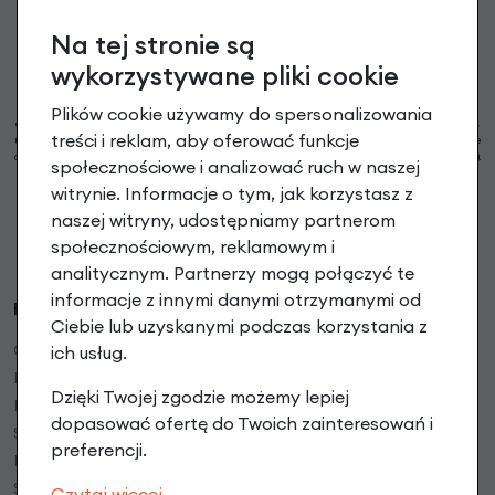
Na tej stronie są
Zapisz się
wykorzystywane pliki cookie
Możesz zrezygnować w każdej chwili. W tym celu przeczytaj
politykę prywatności
i
Plików cookie używamy do spersonalizowania
cookie. Administratorem Twoich danych osobowych są RoweryStylowe.pl (50-028 Wrocław,
treści i reklam, aby oferować funkcje
ul. Świdnicka 49; e-mail: sklep@rowerystylowe.pl, telefon: 713 432 029. Podany przez Ciebie
adres e-mail może stanowić Twoje dane osobowe (np. jeżeli zawiera Twoje imię i nazwisko).
społecznościowe i analizować ruch w naszej
* Warunki świadczenia usługi Newsletter
Pokaż więcej
witrynie. Informacje o tym, jak korzystasz z
Strona jest chroniona przez reCAPTCHA i obowiązują ją
Polityka prywatności Google
oraz
naszej witryny, udostępniamy partnerom
Warunki korzystania z usługi Google
.
społecznościowym, reklamowym i
analitycznym. Partnerzy mogą połączyć te
informacje z innymi danymi otrzymanymi od
RoweryStylowe.pl
Ciebie lub uzyskanymi podczas korzystania z
O firmie
ich usług.
Regulamin sklepu
Dzięki Twojej zgodzie możemy lepiej
Polityka prywatności
dopasować ofertę do Twoich zainteresowań i
Serwis rowerowy
preferencji.
Mapa dojazdu
Serwis rowerów elektrycznych
Czytaj więcej