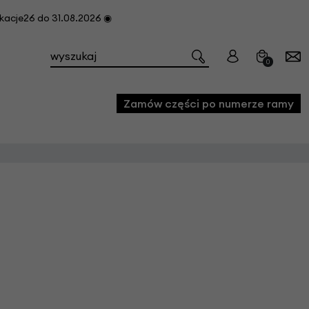
cje26 do 31.08.2026 ◉
0
Zamów części po numerze ramy
e
we
owe
acji i konserwacji roweru
fon
e