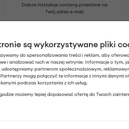
Z
apięcia rowero
Pompki rowerowe
werowe
Dalsze instrukcje zostaną przesłane na
er Pig
Peruzzo
Gazelle
Pozostałe
N
akrętki i obejm
Twój adres e-mail.
i:SY
Przerzutki rowerowe
es
Inny
R
owery transportowe - akcesoria
Adres e-mail
*
S
akwy i torby rowerowe
* pola wymagane
tronie są wykorzystywane pliki co
Siodełka rowerowe
rowe
Strida - części
używamy do spersonalizowania treści i reklam, aby oferowa
Resetuj hasło
e i analizować ruch w naszej witrynie. Informacje o tym, j
y, udostępniamy partnerom społecznościowym, reklamowym
Powrót do logowania
 Partnerzy mogą połączyć te informacje z innymi danymi 
skanymi podczas korzystania z ich usług.
 zgodzie możemy lepiej dopasować ofertę do Twoich zainter