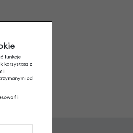
we
y
okie
ć funkcje
ak korzystasz z
 i
otrzymanymi od
esowań i