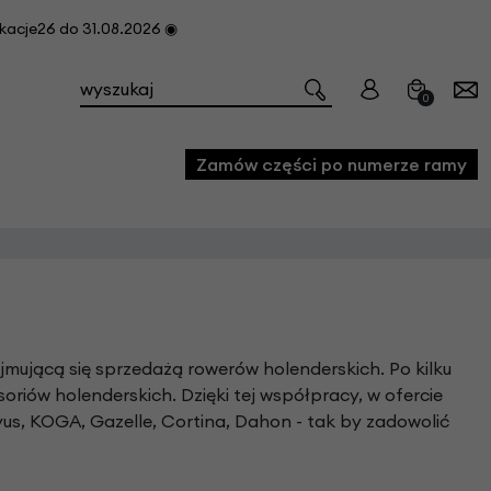
cje26 do 31.08.2026 ◉
0
Zamów części po numerze ramy
e
we
owe
jmującą się sprzedażą rowerów holenderskich. Po kilku
acji i konserwacji roweru
oriów holenderskich. Dzięki tej współpracy, w ofercie
us, KOGA, Gazelle, Cortina, Dahon - tak by zadowolić
fon
e