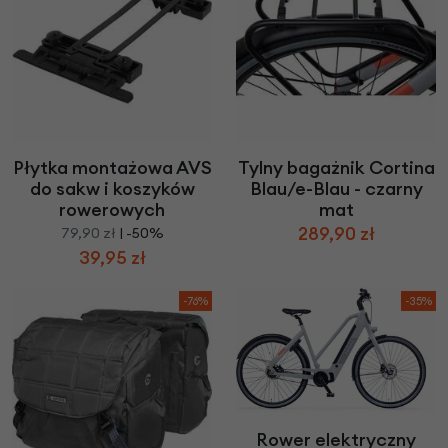
Płytka montażowa AVS
Tylny bagażnik Cortina
do sakw i koszyków
Blau/e-Blau - czarny
rowerowych
mat
289,90 zł
79,90 zł
| -50%
39,95 zł
-76%
-35%
Rower elektryczny