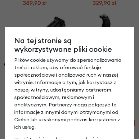
389,90 zł
329,90 zł
Na tej stronie są
wykorzystywane pliki cookie
Plików cookie używamy do spersonalizowania
treści i reklam, aby oferować funkcje
społecznościowe i analizować ruch w naszej
Czarna sztyca
Podwójna nóżka
witrynie. Informacje o tym, jak korzystasz z
podsiodełkowa
rowerowa Cortina
naszej witryny, udostępniamy partnerom
Cortina Blau 30.0 x
199,90 zł
społecznościowym, reklamowym i
300mm
analitycznym. Partnerzy mogą połączyć te
59,90 zł
informacje z innymi danymi otrzymanymi od
Ciebie lub uzyskanymi podczas korzystania z
-12%
ich usług.