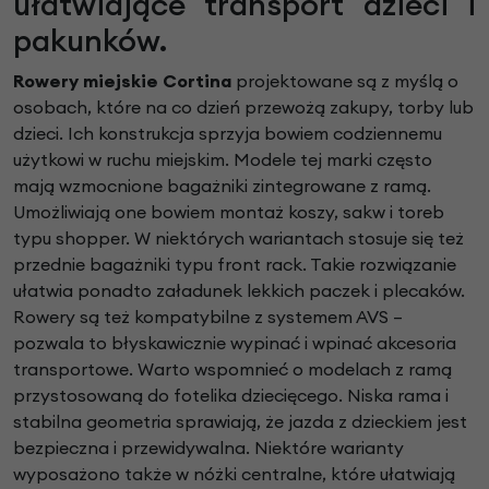
ułatwiające transport dzieci i
pakunków.
Rowery miejskie Cortina
projektowane są z myślą o
osobach, które na co dzień przewożą zakupy, torby lub
dzieci. Ich konstrukcja sprzyja bowiem codziennemu
użytkowi w ruchu miejskim. Modele tej marki często
mają wzmocnione bagażniki zintegrowane z ramą.
Umożliwiają one bowiem montaż koszy, sakw i toreb
typu shopper. W niektórych wariantach stosuje się też
przednie bagażniki typu front rack. Takie rozwiązanie
ułatwia ponadto załadunek lekkich paczek i plecaków.
Rowery są też kompatybilne z systemem AVS –
pozwala to błyskawicznie wypinać i wpinać akcesoria
transportowe. Warto wspomnieć o modelach z ramą
przystosowaną do fotelika dziecięcego. Niska rama i
stabilna geometria sprawiają, że jazda z dzieckiem jest
bezpieczna i przewidywalna. Niektóre warianty
wyposażono także w nóżki centralne, które ułatwiają