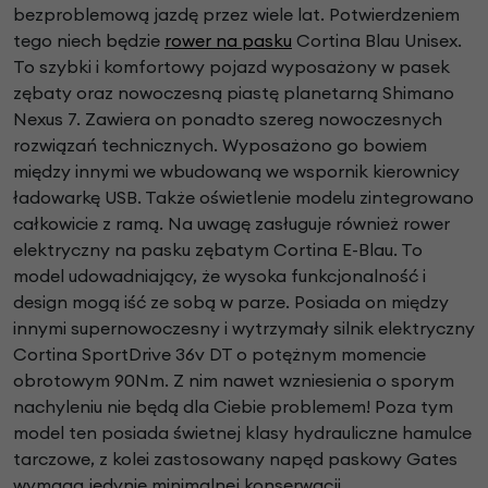
bezproblemową jazdę przez wiele lat. Potwierdzeniem
tego niech będzie
rower na pasku
Cortina Blau Unisex.
To szybki i komfortowy pojazd wyposażony w pasek
zębaty oraz nowoczesną piastę planetarną Shimano
Nexus 7. Zawiera on ponadto szereg nowoczesnych
rozwiązań technicznych. Wyposażono go bowiem
między innymi we wbudowaną we wspornik kierownicy
ładowarkę USB. Także oświetlenie modelu zintegrowano
całkowicie z ramą. Na uwagę zasługuje również rower
elektryczny na pasku zębatym Cortina E-Blau. To
model udowadniający, że wysoka funkcjonalność i
design mogą iść ze sobą w parze. Posiada on między
innymi supernowoczesny i wytrzymały silnik elektryczny
Cortina SportDrive 36v DT o potężnym momencie
obrotowym 90Nm. Z nim nawet wzniesienia o sporym
nachyleniu nie będą dla Ciebie problemem! Poza tym
model ten posiada świetnej klasy hydrauliczne hamulce
tarczowe, z kolei zastosowany napęd paskowy Gates
wymaga jedynie minimalnej konserwacji.