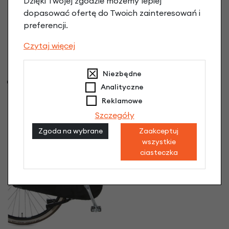
Dzięki Twojej zgodzie możemy lepiej
dopasować ofertę do Twoich zainteresowań i
preferencji.
Kierownica rowerowa
Czytaj więcej
Cortina U4 czarny mat
590 mm
Niezbędne
78,90 zł
Gumowa osłona zamka
Analityczne
akumulatora Cortina
Reklamowe
BN18
Szczegóły
23,90 zł
Zgoda na wybrane
Zaakceptuj
wszystkie
ciasteczka