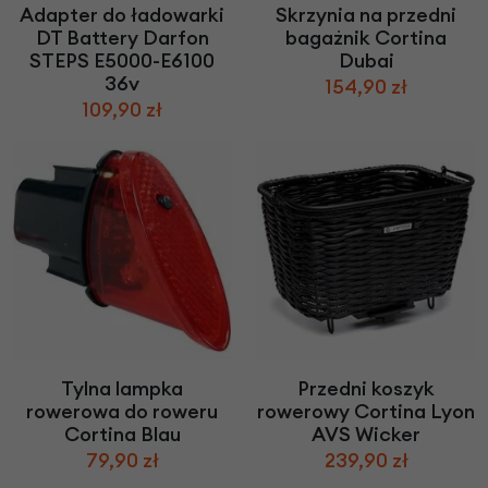
Adapter do ładowarki
Skrzynia na przedni
DT Battery Darfon
bagażnik Cortina
STEPS E5000-E6100
Dubai
36v
154,90 zł
109,90 zł
Tylna lampka
Przedni koszyk
rowerowa do roweru
rowerowy Cortina Lyon
Cortina Blau
AVS Wicker
79,90 zł
239,90 zł