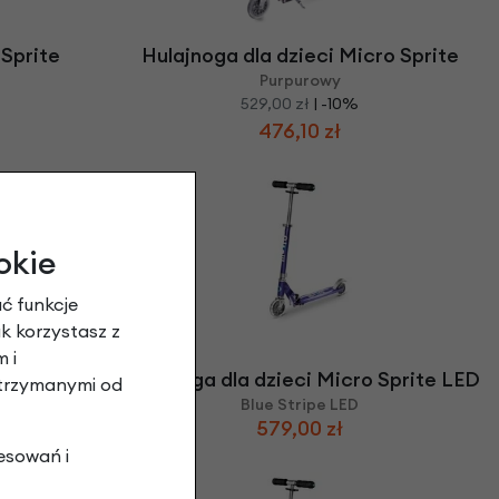
 Sprite
Hulajnoga dla dzieci Micro Sprite
Purpurowy
529,00 zł
| -10%
476,10 zł
okie
ć funkcje
ak korzystasz z
 i
prite LED
Hulajnoga dla dzieci Micro Sprite LED
otrzymanymi od
Blue Stripe LED
579,00 zł
esowań i