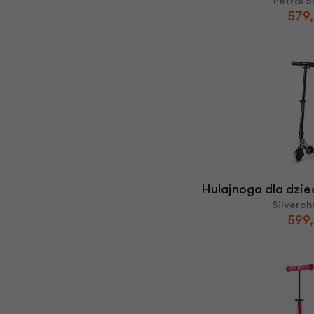
Petrol S
579,
Hulajnoga dla dzie
Silverc
599,