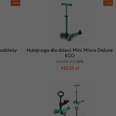
we
-10%
-10%
y
łodzieży
Hulajnoga dla dzieci Mini Micro Deluxe
ECO
469,00 zł
| -10%
422,10 zł