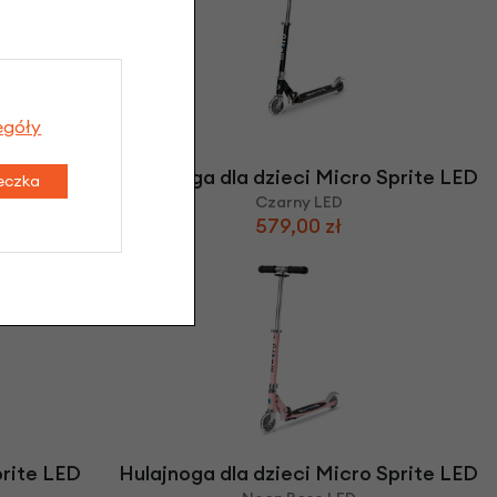
egóły
prite LED
Hulajnoga dla dzieci Micro Sprite LED
teczka
Czarny LED
579,00 zł
-10%
prite LED
Hulajnoga dla dzieci Micro Sprite LED