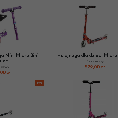
ga Mini Micro 3in1
Hulajnoga dla dzieci Micro
luxe
Czerwony
529,00 zł
etowy
00 zł
-10%