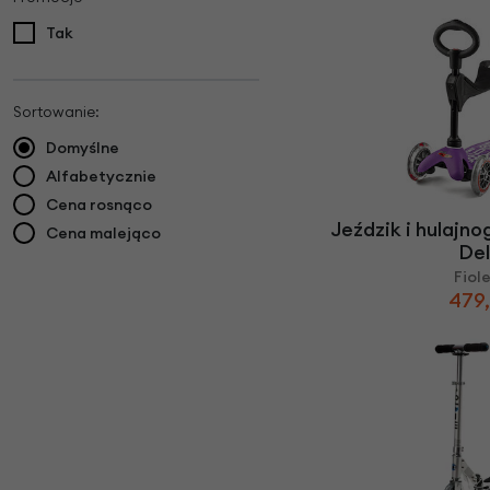
Tak
Sortowanie:
Domyślne
Alfabetycznie
Cena rosnąco
Jeździk i hulajno
Cena malejąco
De
Fiol
479,