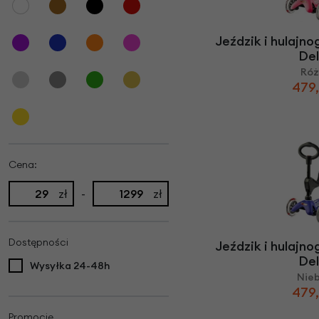
Jeździk i hulajno
De
Ró
479,
Cena:
zł
-
zł
Dostępności
Jeździk i hulajno
De
Wysyłka 24-48h
Nieb
479,
Promocje