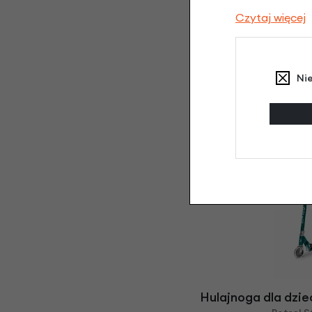
Czytaj więcej
Ni
Hulajnoga dla dzie
Purple S
579,
Hulajnoga dla dzie