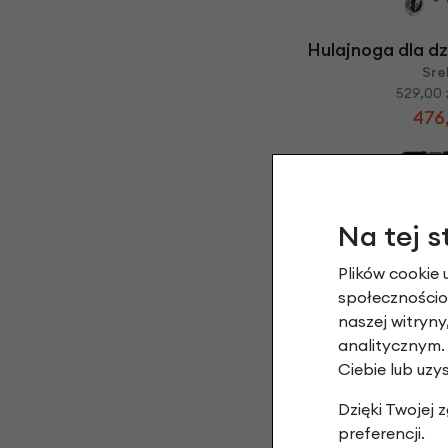
Hulajnoga dla dz
Sre
529,00 
476,
Na tej s
Plików cookie 
społecznościow
naszej witryn
Hulajnoga dla dz
analitycznym.
Czerwony
Ciebie lub uzy
529,
Dzięki Twojej
preferencji.