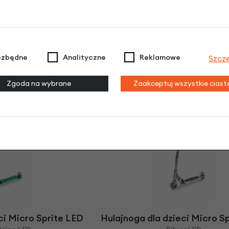
ezbędne
Analityczne
Reklamowe
Szcz
ci Micro Sprite LED
Hulajnoga dla dzieci Micro S
Zgoda na wybrane
Zaakceptuj wszystkie cias
tripe LED
Niebieski szafirowy LED
00 zł
579,00 zł
ci Micro Sprite LED
Hulajnoga dla dzieci Micro S