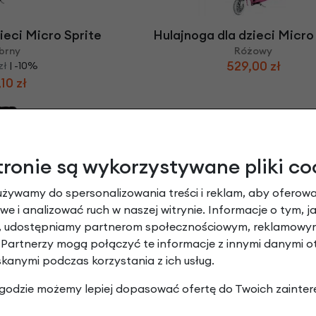
ieci Micro Sprite
Hulajnoga dla dzieci Micro
brny
Różowy
529,00 zł
zł
| -10%
10 zł
tronie są wykorzystywane pliki co
używamy do spersonalizowania treści i reklam, aby oferowa
e i analizować ruch w naszej witrynie. Informacje o tym, j
y, udostępniamy partnerom społecznościowym, reklamowym
ieci Micro Sprite
Hulajnoga dla dzieci Micro S
 Partnerzy mogą połączyć te informacje z innymi danymi 
 ( pasek )
Blue LED
skanymi podczas korzystania z ich usług.
00 zł
579,00 zł
 zgodzie możemy lepiej dopasować ofertę do Twoich zainter