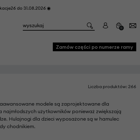
cje26 do 31.08.2026 ◉
0
Zamów części po numerze ramy
e
Liczba produktów: 266
we
owe
iej zaawansowane modele są zaprojektowane dla
acji i konserwacji roweru
dla najmłodszych użytkowników ponieważ zwiększają
ze. Hulajnogi dla dzieci wyposażone są w hamulec
fon
zdy chodnikiem.
e