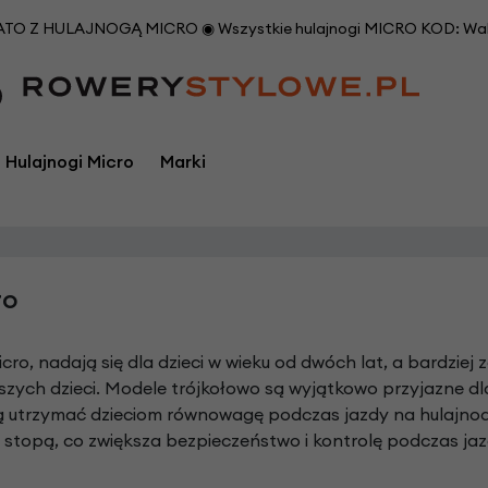
O Z HULAJNOGĄ MICRO ◉ Wszystkie hulajnogi MICRO KOD: Waka
Hulajnogi Micro
Marki
i
Marki
i
emy Bikes
Burley
Odzież rowerowa
Cortina
PetSafe
Suporty rowerow
ro
erowe
ga
CROOZER
Opony i dętki rowerowe
Creme Cycles
Roland
Szprychy rowero
R
Doggyride
Osłony koła rowerowego
Cruzee
Shimano
Sztyce podsiodł
Micro, nadają się dla dzieci w wieku od dwóch lat, a bardz
vus
Extrawheel
Osłony łańcucha rowerowego
Dahon
Thule
Ś
werowe
rodki do pielęgn
rszych dzieci. Modele trójkołowo są wyjątkowo przyjazne 
Germany
FollowMe
Early Rider
Trax
P
edały rowerowe
ą utrzymać dzieciom równowagę podczas jazdy na hulajnod
U
chwyty na tele
ke
Inny
Ecobike
WIDEK
erowe
Piasty rowerowe
stopą, co zwiększa bezpieczeństwo i kontrolę podczas ja
W
idelce rowerow
pton
M-Wave
FollowMe
XLC
Pokrowce na rowery
 Bungi
Monz
FUJI Rowery
Yepp Holland