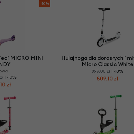
Z
apięcia rowero
Pompki rowerowe
-10%
werowe
er Pig
Peruzzo
Gazelle
Pozostałe
N
akrętki i obejm
i:SY
Przerzutki rowerowe
es
Inny
R
owery transportowe - akcesoria
S
akwy i torby rowerowe
Siodełka rowerowe
rowe
Strida - części
zieci MICRO MINI
Hulajnoga dla dorosłych i m
NDY
Micro Classic White
liowa
899,00 zł
| -10%
zł
| -10%
809,10 zł
10 zł