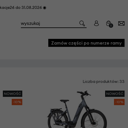
cje26 do 31.08.2026 ◉
0
Zamów części po numerze ramy
e
Liczba produktów: 33
we
owe
NOWOŚĆ
NOWOŚĆ
acji i konserwacji roweru
-10%
-10%
fon
e