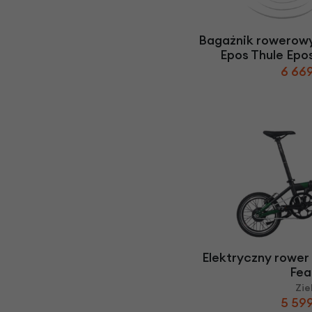
Bagażnik rowerowy
Epos Thule Epo
6 669
Elektryczny rower
Fea
Zie
5 599