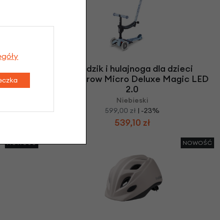
egóły
zieci
Jeździk i hulajnoga dla dzieci
gic LED
Mini2Grow Micro Deluxe Magic LED
teczka
2.0
Niebieski
599,00 zł
| -23%
539,10 zł
NOWOŚĆ
NOWOŚĆ