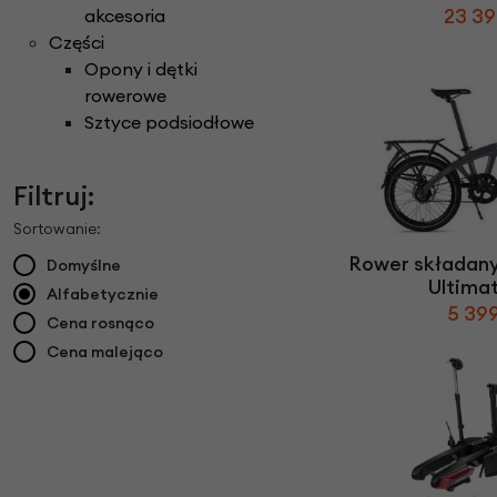
23 39
akcesoria
Części
Opony i dętki
rowerowe
Sztyce podsiodłowe
Filtruj:
Sortowanie:
Rower składan
Domyślne
Ultimat
Alfabetycznie
5 399
Cena rosnąco
Cena malejąco