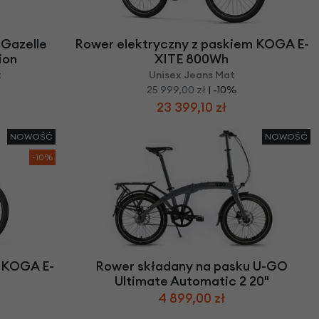
we
y
 Gazelle
Rower elektryczny z paskiem KOGA E-
ion
XITE 800Wh
t
Unisex Jeans Mat
25 999,00 zł
| -10%
23 399,10 zł
NOWOŚĆ
NOWOŚĆ
-10%
m KOGA E-
Rower składany na pasku U-GO
Ultimate Automatic 2 20"
4 899,00 zł