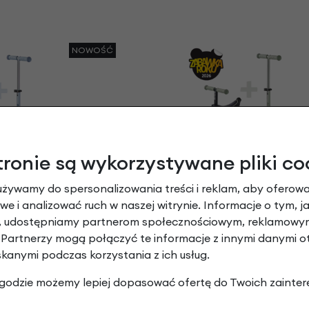
NOWOŚĆ
tronie są wykorzystywane pliki co
ga dla dzieci Mini
Jeździk i hulajnoga dla dzie
używamy do spersonalizowania treści i reklam, aby oferowa
k & Go LED Zabawka
Micro Deluxe Rock & Go LED
 2026
roku 2026
e i analizować ruch w naszej witrynie. Informacje o tym, j
ieski
Miętowy
y, udostępniamy partnerom społecznościowym, reklamowym
00 zł
699,00 zł
| -10%
 Partnerzy mogą połączyć te informacje z innymi danymi 
629,10 zł
skanymi podczas korzystania z ich usług.
NOWOŚĆ
 zgodzie możemy lepiej dopasować ofertę do Twoich zainter
-23%