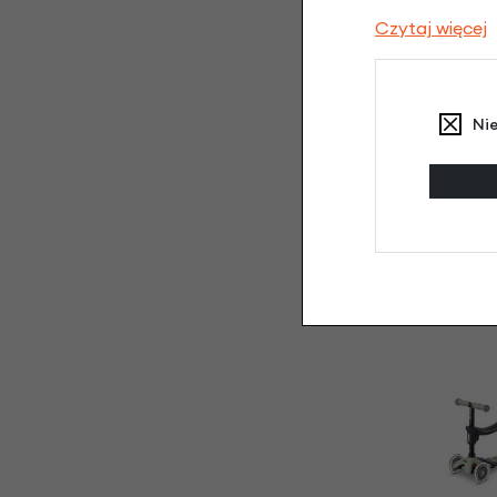
Czytaj więcej
Ni
Jeździk i hula
Mini2Grow Micro
2
Ró
599,00 
539,