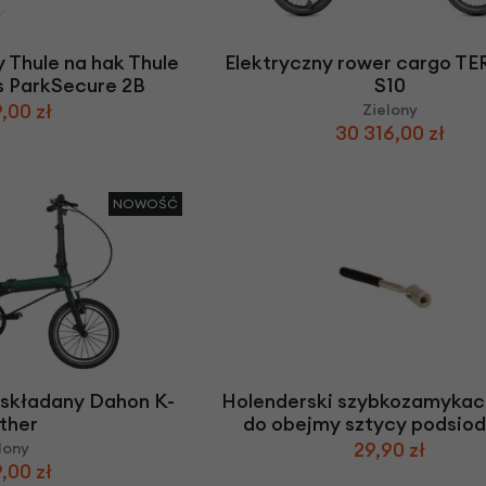
 Thule na hak Thule
Elektryczny rower cargo T
s ParkSecure 2B
S10
,00 zł
Zielony
30 316,00 zł
NOWOŚĆ
 składany Dahon K-
Holenderski szybkozamykac
ther
do obejmy sztycy podsiod
29,90 zł
lony
,00 zł