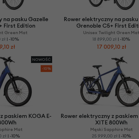
Z
apięcia rowero
Pompki rowerowe
werowe
er Pig
Peruzzo
Gazelle
Pozostałe
N
akrętki i obejm
i:SY
Przerzutki rowerowe
y na pasku Gazelle
Rower elektryczny na pasku
es
Inny
 First Edition
Grenoble C5+ First Edit
R
owery transportowe - akcesoria
ght Green Mat
Unisex Twilight Green Ma
S
akwy i torby rowerowe
 zł
| -10%
18 899,00 zł
| -10%
9,10 zł
17 009,10 zł
Siodełka rowerowe
rowe
Strida - części
NOWOŚĆ
-10%
 z paskiem KOGA E-
Rower elektryczny z paskie
 800Wh
XITE 800Wh
pphire Mat
Męski Sapphire Mat
 zł
| -10%
25 999,00 zł
| -10%