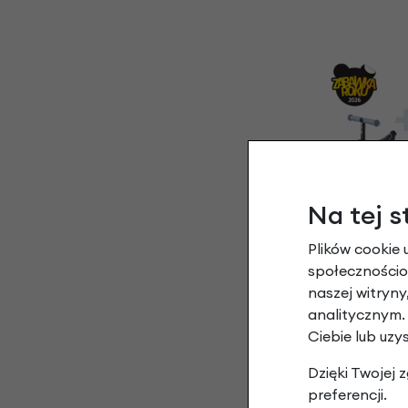
Na tej s
Jeździk i hulajno
Plików cookie 
Micro Deluxe Roc
roku
społecznościow
Nieb
naszej witryn
699,
analitycznym.
Ciebie lub uzy
Dzięki Twojej
preferencji.