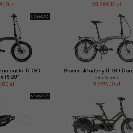
9,10 zł
23 399,10 zł
NOWOŚĆ
y na pasku U-GO
Rower składany U-GO Dare 
e i8 20"
Pine Green
3 999,00 zł
,00 zł
NOWOŚĆ