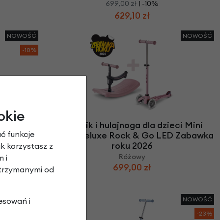
699,00 zł
| -10%
629,10 zł
NOWOŚĆ
NOWOŚĆ
-10%
okie
ci Mini
Jeździk i hulajnoga dla dzieci Mini
ć funkcje
 Zabawka
Micro Deluxe Rock & Go LED Zabawka
roku 2026
ak korzystasz z
Różowy
 i
699,00 zł
otrzymanymi od
NOWOŚĆ
NOWOŚĆ
esowań i
-23%
-23%