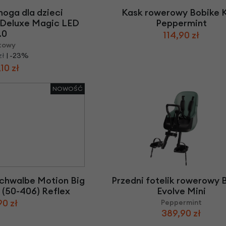
jnoga dla dzieci
Kask rowerowy Bobike 
 Deluxe Magic LED
Peppermint
.0
114,90 zł
towy
zł
| -23%
10 zł
NOWOŚĆ
chwalbe Motion Big
Przedni fotelik rowerowy 
" (50-406) Reflex
Evolve Mini
90 zł
Peppermint
389,90 zł