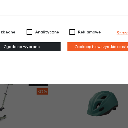
ezbędne
Analityczne
Reklamowe
Szcz
jnoga dla dzieci
Jeździk i hulajnoga dla d
 Deluxe Magic LED
Mini2Grow Micro Deluxe Ma
Zgoda na wybrane
Zaakceptuj wszystkie cias
.0
2.0
żowy
Fioletowy
zł
| -23%
599,00 zł
| -23%
10 zł
539,10 zł
NOWOŚĆ
-23%