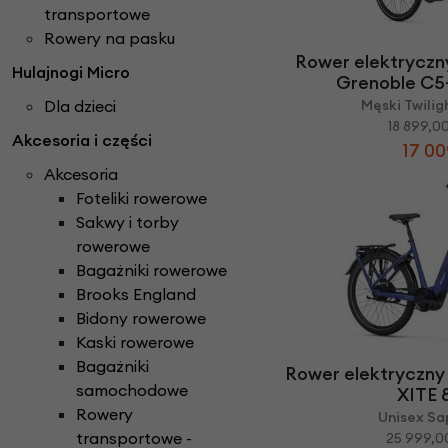
Części do rowerów elektrycznych
Ł
transportowe
ańcuchy i paski ro
Rowery Składane
Check
Rowery na pasku
D
zwonki rowerowe
N
aklejki rowerowe
Rowery Tandem
Rower elektryczn
Hulajnogi Micro
F
oteliki rowerowe
Napęd paskowy Gat
Rowery Trójkołowe
Grenoble C5+
Narzędzia rowerowe
Rowerki biegowe
Dla dzieci
Męski Twili
H
amulce rowerowe
Nóżki rowerowe
18 899,00
Rowery Cargo / transportowe
Akcesoria i części
K
asety i wolnobiegi
17 00
O
bręcze i koła rowe
Kaski rowerowe
Akcesoria
Foteliki rowerowe
Sakwy i torby
rowerowe
Bagażniki rowerowe
Brooks England
Bidony rowerowe
Kaski rowerowe
Bagażniki
Rower elektryczny
samochodowe
XITE
Rowery
Unisex Sa
transportowe -
25 999,00