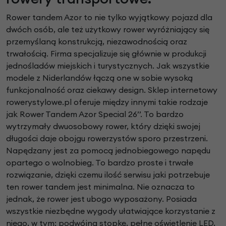
Rower tandem Azor to nie tylko wyjątkowy pojazd dla
dwóch osób, ale też użytkowy rower wyróżniający się
przemyślaną konstrukcją, niezawodnością oraz
trwałością. Firma specjalizuje się głównie w produkcji
jednośladów miejskich i turystycznych. Jak wszystkie
modele z Niderlandów łączą one w sobie wysoką
funkcjonalność oraz ciekawy design. Sklep internetowy
rowerystylowe.pl oferuje między innymi takie rodzaje
jak Rower Tandem Azor Special 26’’. To bardzo
wytrzymały dwuosobowy rower, który dzięki swojej
długości daje obojgu rowerzystów sporo przestrzeni.
Napędzany jest za pomocą jednobiegowego napędu
opartego o wolnobieg. To bardzo proste i trwałe
rozwiązanie, dzięki czemu ilość serwisu jaki potrzebuje
ten rower tandem jest minimalna. Nie oznacza to
jednak, że rower jest ubogo wyposażony. Posiada
wszystkie niezbędne wygody ułatwiające korzystanie z
niego, w tym: podwójną stopkę, pełne oświetlenie LED,