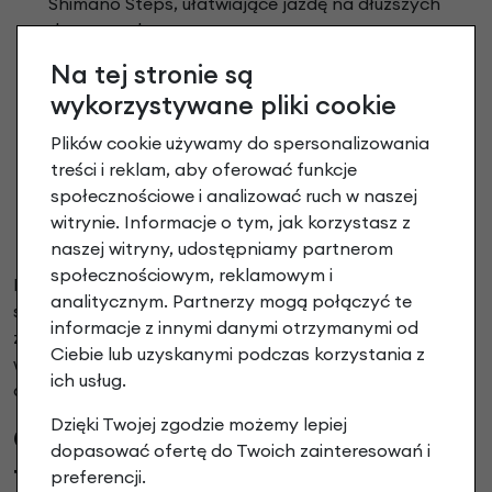
Shimano Steps, ułatwiające jazdę na dłuższych
dystansach.
tandemy przemysłowe – rowery do fabryki AZOR
Na tej stronie są
Special 24", przeznaczone do pracy w zakładach
wykorzystywane pliki cookie
lub magazynach.
wersje przedłużane – Tandem AZOR Special 26"
Plików cookie używamy do spersonalizowania
DŁUGI, gwarantujące lepsze rozłożenie masy i
treści i reklam, aby oferować funkcje
stabilność.
społecznościowe i analizować ruch w naszej
wersje miejskie – do codziennego użytku w
witrynie. Informacje o tym, jak korzystasz z
infrastrukturze miejskiej i rekreacyjnej.
naszej witryny, udostępniamy partnerom
społecznościowym, reklamowym i
Każdy z typów zaprojektowano z myślą o konkretnym
analitycznym. Partnerzy mogą połączyć te
środowisku użytkowania, od prywatnych wycieczek po
informacje z innymi danymi otrzymanymi od
zastosowania profesjonalne. Dzięki temu oferta Azor
Ciebie lub uzyskanymi podczas korzystania z
wyróżnia się uniwersalnością i praktycznym podejściem
ich usług.
do tematu jazdy we dwoje.
Dzięki Twojej zgodzie możemy lepiej
Czy można wybrać rower
dopasować ofertę do Twoich zainteresowań i
tandem na długie trasy?
preferencji.