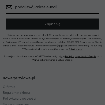
podaj swój adres e-mail
Zapisz się
Możesz zrezygnować w każdej chwili. W tym celu przeczytaj
politykę prywatności
i
cookie. Administratorem Twoich danych osobowych są RoweryStylowe.pl (50-028 Wrocław,
ul. Świdnicka 49; e-mail: sklep@rowerystylowe.pl, telefon: 713 432 029. Podany przez Ciebie
adres e-mail może stanowić Twoje dane osobowe (np. jeżeli zawiera Twoje imię i nazwisko).
* Warunki świadczenia usługi Newsletter
Pokaż więcej
Strona jest chroniona przez reCAPTCHA i obowiązują ją
Polityka prywatności Google
oraz
Warunki korzystania z usługi Google
.
RoweryStylowe.pl
O firmie
Regulamin sklepu
Polityka prywatności
Serwis rowerowy