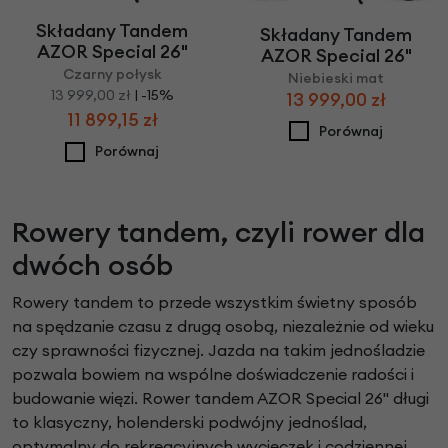
Składany Tandem
Składany Tandem
AZOR Special 26"
AZOR Special 26"
Czarny połysk
Niebieski mat
13 999,00 zł
| -15%
13 999,00 zł
11 899,15 zł
Porównaj
Porównaj
Rowery tandem, czyli rower dla
dwóch osób
Rowery tandem to przede wszystkim świetny sposób
na spędzanie czasu z drugą osobą, niezależnie od wieku
czy sprawności fizycznej. Jazda na takim jednośladzie
pozwala bowiem na wspólne doświadczenie radości i
budowanie więzi. Rower tandem AZOR Special 26" długi
to klasyczny, holenderski podwójny jednoślad,
optymalny do rekreacyjnych wycieczek i codziennej