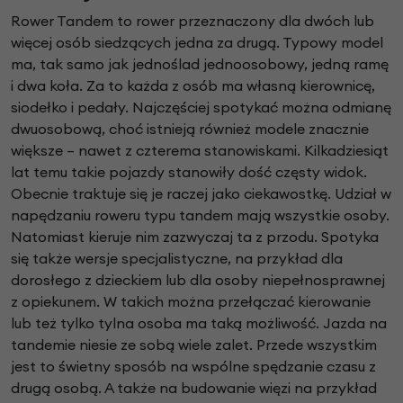
Rower Tandem to rower przeznaczony dla dwóch lub
więcej osób siedzących jedna za drugą. Typowy model
ma, tak samo jak jednoślad jednoosobowy, jedną ramę
i dwa koła. Za to każda z osób ma własną kierownicę,
siodełko i pedały. Najczęściej spotykać można odmianę
dwuosobową, choć istnieją również modele znacznie
większe – nawet z czterema stanowiskami. Kilkadziesiąt
lat temu takie pojazdy stanowiły dość częsty widok.
Obecnie traktuje się je raczej jako ciekawostkę. Udział w
napędzaniu roweru typu tandem mają wszystkie osoby.
Natomiast kieruje nim zazwyczaj ta z przodu. Spotyka
się także wersje specjalistyczne, na przykład dla
dorosłego z dzieckiem lub dla osoby niepełnosprawnej
z opiekunem. W takich można przełączać kierowanie
lub też tylko tylna osoba ma taką możliwość. Jazda na
tandemie niesie ze sobą wiele zalet. Przede wszystkim
jest to świetny sposób na wspólne spędzanie czasu z
drugą osobą. A także na budowanie więzi na przykład