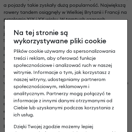
a pojazdy takie zyskały dużą popularność. Największą
rowery tandem osiągnęły w Wielkiej Brytanii i Francji na
przełomie XIX i XX wieku. W tamtych czasach
produkowano nawet wersje 4-osobowe, które nie były
Na tej stronie są
jednak aż tak popularne. Z początkiem II Wojny
wykorzystywane pliki cookie
Światowej produkcja tych pojazdów zmniejszyła się, a
po wojnie ich popularność powoli malała. Wróciła ona
Plików cookie używamy do spersonalizowania
dopiero w latach 60. XX wieku. Dziś tandemy są raczej
treści i reklam, aby oferować funkcje
osobliwością kojarzącą się głównie z rekreacją,
społecznościowe i analizować ruch w naszej
wybieraną przez dość wąską grupę odbiorców. Tę
witrynie. Informacje o tym, jak korzystasz z
stanowią zazwyczaj grupy fascynatów dwóch (i
naszej witryny, udostępniamy partnerom
większej ilości) kółek. Istnieją ponadto różne ich rodzaje
społecznościowym, reklamowym i
– od trekkingowych, poprzez szosowe, aż do górskich.
analitycznym. Partnerzy mogą połączyć te
Dużym wzięciem cieszą się ponadto modele składane.
informacje z innymi danymi otrzymanymi od
Coraz częściej spotkać można także wersje
Ciebie lub uzyskanymi podczas korzystania z
elektryczne. Niektórzy twierdzą nawet, że
ich usług.
elektryfikacja tych jednośladów to ich kolejny wielki
powrót.
Dzięki Twojej zgodzie możemy lepiej