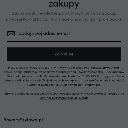
zakupy
Zapisz się do newslettera, aby otrzymać Kod na zakup
powyżej 199 PLN oraz informacje o nowościach i promocjach
podaj swój adres e-mail
Zapisz się
Możesz zrezygnować w każdej chwili. W tym celu przeczytaj
politykę prywatności
i
cookie. Administratorem Twoich danych osobowych są RoweryStylowe.pl (50-028 Wrocław,
ul. Świdnicka 49; e-mail: sklep@rowerystylowe.pl, telefon: 713 432 029. Podany przez Ciebie
adres e-mail może stanowić Twoje dane osobowe (np. jeżeli zawiera Twoje imię i nazwisko).
* Warunki świadczenia usługi Newsletter
Pokaż więcej
Strona jest chroniona przez reCAPTCHA i obowiązują ją
Polityka prywatności Google
oraz
Warunki korzystania z usługi Google
.
RoweryStylowe.pl