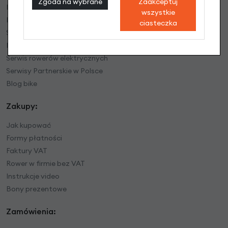
Zgoda na wybrane
Zaakceptuj
Regulamin sklepu
wszystkie
Polityka prywatności
ciasteczka
Serwis rowerowy
Mapa dojazdu
Serwis rowerów elektrycznych
Serwisy Partnerskie w Polsce
Blog bike
Zakupy:
Jak kupować
Formy płatności
Faktury VAT
Rower w firmie bez VAT
Instrukcje video
Bony prezentowe
Zamówienia: