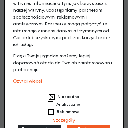
witrynie. Informacje o tym, jak korzystasz z
Zapisz się do newslettera, aby otrzymać Kod na zakup
naszej witryny, udostępniamy partnerom
powyżej 199 PLN oraz informacje o nowościach i promocjach
społecznościowym, reklamowym i
analitycznym. Partnerzy mogą połączyć te
podaj swój adres e-mail
informacje z innymi danymi otrzymanymi od
Ciebie lub uzyskanymi podczas korzystania z
ich usług.
Zapisz się
Dzięki Twojej zgodzie możemy lepiej
dopasować ofertę do Twoich zainteresowań i
Możesz zrezygnować w każdej chwili. W tym celu przeczytaj
politykę prywatności
i
cookie. Administratorem Twoich danych osobowych są RoweryStylowe.pl (50-028 Wrocław,
preferencji.
ul. Świdnicka 49; e-mail: sklep@rowerystylowe.pl, telefon: 713 432 029. Podany przez Ciebie
adres e-mail może stanowić Twoje dane osobowe (np. jeżeli zawiera Twoje imię i nazwisko).
* Warunki świadczenia usługi Newsletter
Pokaż więcej
Czytaj więcej
Strona jest chroniona przez reCAPTCHA i obowiązują ją
Polityka prywatności Google
oraz
Warunki korzystania z usługi Google
.
Niezbędne
Analityczne
Reklamowe
RoweryStylowe.pl
Szczegóły
O firmie