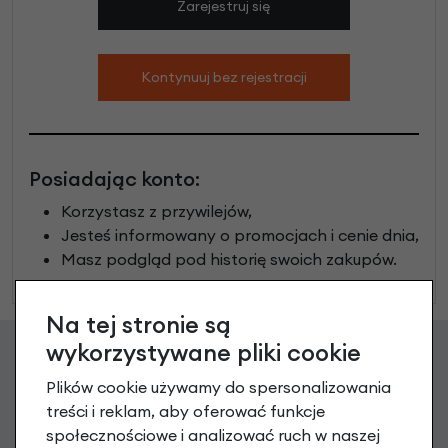
Zarejestruj się
Kontynuuj bez rejestracji
Posiadając konto:
Korzystasz z przywilejów,
Jesteś informowany o promocjach i cenie dnia,
Masz podgląd pod historię swoich zakupów.
Na tej stronie są
wykorzystywane pliki cookie
Zgarnij 20 zł na pierwsze
Plików cookie używamy do spersonalizowania
treści i reklam, aby oferować funkcje
zakupy
społecznościowe i analizować ruch w naszej