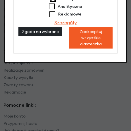
Jak kupować
Analityczne
Formy płatności
Reklamowe
Faktury VAT
Szczegóły
Rower w firmie bez VAT
Zgoda na wybrane
Zaakceptuj
Instrukcje video
wszystkie
Bony prezentowe
ciasteczka
Zamówienia:
Jak pakujemy ?
Realizacje zamówień
Koszty wysyłki
Zwroty towaru
Reklamacje
Pomocne linki:
Moje konto
Przypomnij hasło
Jak dobrać wysokość ramy?