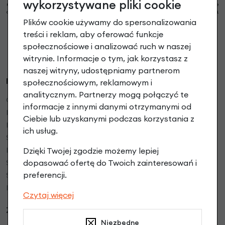
wykorzystywane pliki cookie
ul. Świdnicka 49; e-mail: sklep@rowerystylowe.pl, telefon: 713 432 029. Podany przez Ciebie
adres e-mail może stanowić Twoje dane osobowe (np. jeżeli zawiera Twoje imię i nazwisko).
* Warunki świadczenia usługi Newsletter
Pokaż więcej
Plików cookie używamy do spersonalizowania
treści i reklam, aby oferować funkcje
Strona jest chroniona przez reCAPTCHA i obowiązują ją
Polityka prywatności Google
oraz
Warunki korzystania z usługi Google
.
społecznościowe i analizować ruch w naszej
witrynie. Informacje o tym, jak korzystasz z
naszej witryny, udostępniamy partnerom
RoweryStylowe.pl
społecznościowym, reklamowym i
analitycznym. Partnerzy mogą połączyć te
O firmie
informacje z innymi danymi otrzymanymi od
Regulamin sklepu
Ciebie lub uzyskanymi podczas korzystania z
Polityka prywatności
ich usług.
Serwis rowerowy
Dzięki Twojej zgodzie możemy lepiej
Mapa dojazdu
dopasować ofertę do Twoich zainteresowań i
Serwis rowerów elektrycznych
preferencji.
Serwisy Partnerskie w Polsce
Blog bike
Czytaj więcej
Zakupy:
Niezbędne