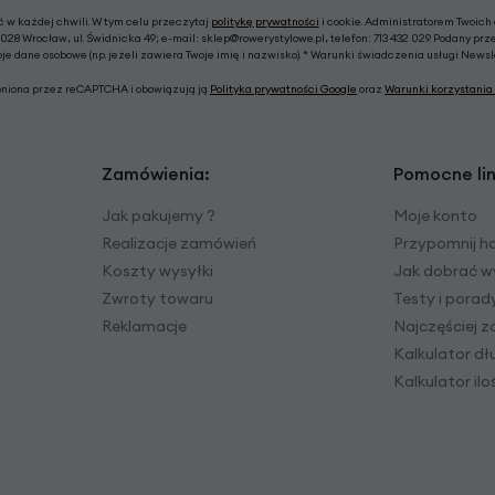
w każdej chwili. W tym celu przeczytaj
politykę prywatności
i cookie. Administratorem Twoich
028 Wrocław, ul. Świdnicka 49; e-mail: sklep@rowerystylowe.pl, telefon: 713 432 029. Podany prz
e dane osobowe (np. jeżeli zawiera Twoje imię i nazwisko). * Warunki świadczenia usługi News
roniona przez reCAPTCHA i obowiązują ją
Polityka prywatności Google
oraz
Warunki korzystania 
Zamówienia:
Pomocne lin
Jak pakujemy ?
Moje konto
Realizacje zamówień
Przypomnij h
Koszty wysyłki
Jak dobrać w
Zwroty towaru
Testy i pora
Reklamacje
Najczęściej 
Kalkulator dł
Kalkulator il