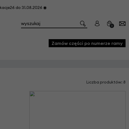
cje26 do 31.08.2026 ◉
0
Zamów części po numerze ramy
e
Liczba produktów: 8
we
owe
acji i konserwacji roweru
fon
e