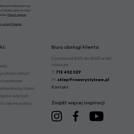
 danych osobowych są
ez Ciebie adres e-mail
letter
Pokaż więcej
z usługi Google
.
ki:
Biuro obsługi klienta
Czynne od 8:00 do 16:00 w dni
robocze
asło
T.
713 432 029
ysokość ramy?
M.
sklep@rowerystylowe.pl
dy rowerowe
Kontakt
zadawane pytania
ugości szprych
Znajdź więcej inspiracji
ości zębów paska