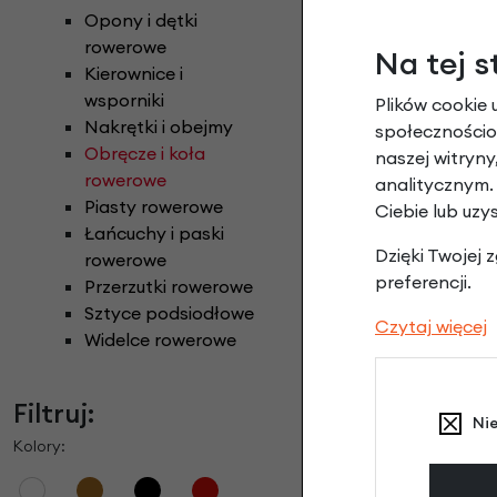
Opony i dętki
rowerowe
Na tej s
Kierownice i
wsporniki
Plików cookie 
Nakrętki i obejmy
społecznościow
Obręcze i koła
naszej witryn
rowerowe
analitycznym.
Piasty rowerowe
Ciebie lub uzy
Łańcuchy i paski
Dzięki Twojej
rowerowe
preferencji.
Przerzutki rowerowe
Sztyce podsiodłowe
Czytaj więcej
Widelce rowerowe
Filtruj:
Ni
Kolory: