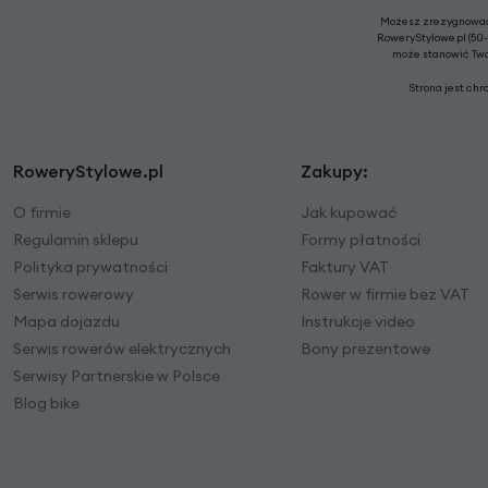
Możesz zrezygnować 
RoweryStylowe.pl (50-
może stanowić Twoj
Strona jest ch
RoweryStylowe.pl
Zakupy:
O firmie
Jak kupować
Regulamin sklepu
Formy płatności
Polityka prywatności
Faktury VAT
Serwis rowerowy
Rower w firmie bez VAT
Mapa dojazdu
Instrukcje video
Serwis rowerów elektrycznych
Bony prezentowe
Serwisy Partnerskie w Polsce
Blog bike