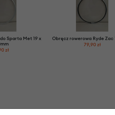
do Sparta Met 19 x
Obręcz rowerowa Ryde Zac 
0mm
79,90 zł
90 zł