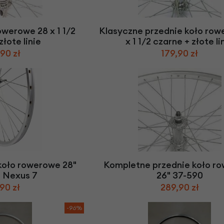
Z
apięcia rowero
Pompki rowerowe
werowe
er Pig
Peruzzo
Gazelle
Pozostałe
N
akrętki i obejm
i:SY
Przerzutki rowerowe
owerowe 28 x 1 1/2
Klasyczne przednie koło row
es
Inny
złote linie
x 1 1/2 czarne + złote li
R
owery transportowe - akcesoria
90 zł
179,90 zł
S
akwy i torby rowerowe
Siodełka rowerowe
rowe
Strida - części
koło rowerowe 28"
Kompletne przednie koło r
 Nexus 7
26" 37-590
90 zł
289,90 zł
-96%