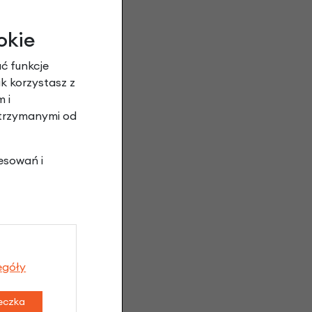
okie
ć funkcje
ak korzystasz z
 i
otrzymanymi od
esowań i
egóły
teczka