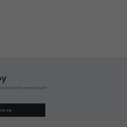
py
 nowościach i promocjach
isz się