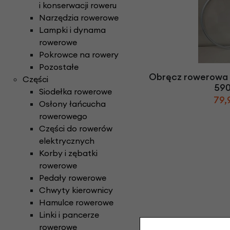
i konserwacji roweru
Narzędzia rowerowe
Lampki i dynama
rowerowe
Pokrowce na rowery
Pozostałe
Obręcz rowerowa 
Części
59
Siodełka rowerowe
79,
Osłony łańcucha
rowerowego
Części do rowerów
elektrycznych
Korby i zębatki
rowerowe
Pedały rowerowe
Chwyty kierownicy
Hamulce rowerowe
Linki i pancerze
rowerowe