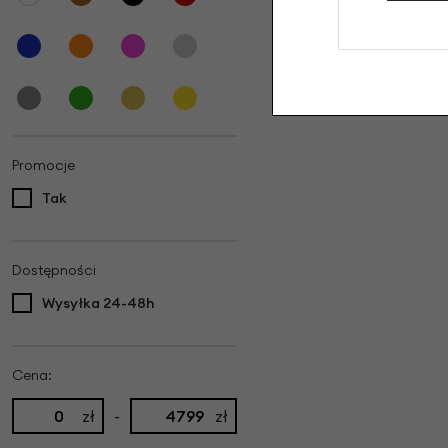
Promocje
Tak
Dostępności
Wysyłka 24-48h
Cena:
zł
-
zł