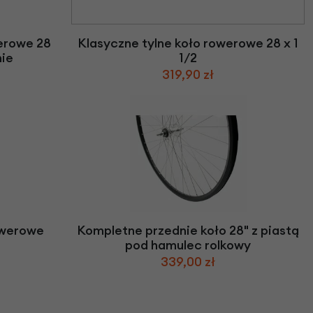
we
y
erowe 28
Klasyczne tylne koło rowerowe 28 x 1
nie
1/2
319,90 zł
owerowe
Kompletne przednie koło 28" z piastą
pod hamulec rolkowy
339,00 zł