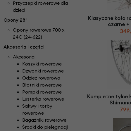
Części do rowerów elektrycznych
Przyczepki rowerowe dla
Ł
ańcuchy i paski ro
Rowery Składane
Check
dzieci
D
zwonki rowerowe
N
aklejki rowerowe
Rowery Tandem
Klasyczne koło r
Opony 28"
F
oteliki rowerowe
Napęd paskowy Gat
Rowery Trójkołowe
czarne + 
Narzędzia rowerowe
Opony rowerowe 700 x
Rowerki biegowe
349,
H
amulce rowerowe
24C (24-622)
Nóżki rowerowe
Rowery Cargo / transportowe
K
asety i wolnobiegi
O
Akcesoria i części
bręcze i koła rowe
Kaski rowerowe
Akcesoria
Koszyki rowerowe
Dzwonki rowerowe
Odzież rowerowa
Błotniki rowerowe
Pompki rowerowe
Kompletne tylne 
Lusterka rowerowe
Shimano
Sakwy i torby
799,
rowerowe
Bagażniki rowerowe
Środki do pielęgnacji