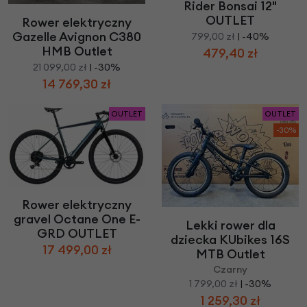
Rider Bonsai 12"
OUTLET
Rower elektryczny
Gazelle Avignon C380
799,00 zł
| -40%
HMB Outlet
479,40 zł
21 099,00 zł
| -30%
14 769,30 zł
OUTLET
OUTLET
-30%
Rower elektryczny
gravel Octane One E-
Lekki rower dla
GRD OUTLET
dziecka KUbikes 16S
17 499,00 zł
MTB Outlet
Czarny
1 799,00 zł
| -30%
1 259,30 zł