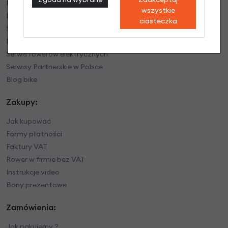
Regulamin sklepu
wszystkie
Polityka prywatności
ciasteczka
Serwis rowerowy
Mapa dojazdu
Serwis rowerów elektrycznych
Serwisy Partnerskie w Polsce
Blog bike
Zakupy:
Jak kupować
Formy płatności
Faktury VAT
Rower w firmie bez VAT
Instrukcje video
Bony prezentowe
Zamówienia:
Jak pakujemy ?