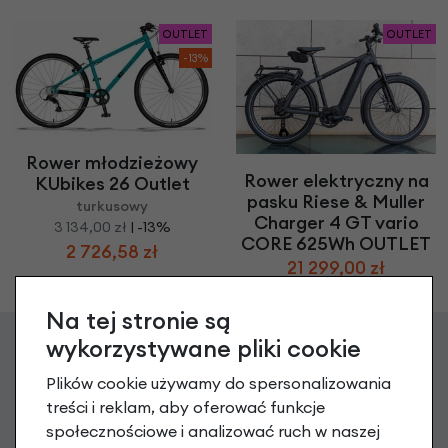
OUTLET
OUTLET
-13%
Rower młodzieżowy
Rower elektryczny na
KUbikes 26 Outlet
pasku Riese & Muller
turkusowy
Charger 4 GT vario
3 134,00 zł
| -13%
CORE 625Wh OUTLET
2 726,58 zł
21 299,00 zł
Na tej stronie są
wykorzystywane pliki cookie
Zgarnij 20 zł na pierwsze
Plików cookie używamy do spersonalizowania
treści i reklam, aby oferować funkcje
zakupy
społecznościowe i analizować ruch w naszej