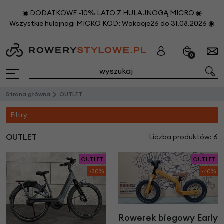
◉ DODATKOWE -10% LATO Z HULAJNOGĄ MICRO ◉
Wszystkie hulajnogi MICRO KOD: Wakacje26 do 31.08.2026 ◉
0
Strona główna
OUTLET
Filtry
OUTLET
Liczba produktów: 6
OUTLET
OUTLET
-30%
-40%
Rowerek biegowy Early