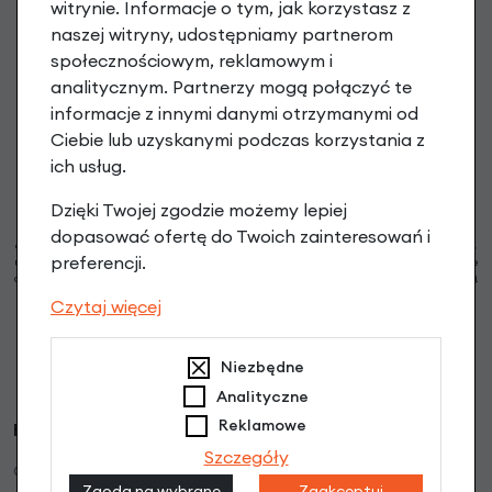
witrynie. Informacje o tym, jak korzystasz z
Zapisz się do newslettera, aby otrzymać Kod na zakup
naszej witryny, udostępniamy partnerom
powyżej 199 PLN oraz informacje o nowościach i promocjach
społecznościowym, reklamowym i
analitycznym. Partnerzy mogą połączyć te
podaj swój adres e-mail
informacje z innymi danymi otrzymanymi od
Ciebie lub uzyskanymi podczas korzystania z
ich usług.
Zapisz się
Dzięki Twojej zgodzie możemy lepiej
Możesz zrezygnować w każdej chwili. W tym celu przeczytaj
politykę prywatności
i
dopasować ofertę do Twoich zainteresowań i
cookie. Administratorem Twoich danych osobowych są RoweryStylowe.pl (50-028 Wrocław,
preferencji.
ul. Świdnicka 49; e-mail: sklep@rowerystylowe.pl, telefon: 713 432 029. Podany przez Ciebie
adres e-mail może stanowić Twoje dane osobowe (np. jeżeli zawiera Twoje imię i nazwisko).
* Warunki świadczenia usługi Newsletter
Pokaż więcej
Czytaj więcej
Strona jest chroniona przez reCAPTCHA i obowiązują ją
Polityka prywatności Google
oraz
Warunki korzystania z usługi Google
.
Niezbędne
Analityczne
Reklamowe
RoweryStylowe.pl
Szczegóły
O firmie
Zgoda na wybrane
Zaakceptuj