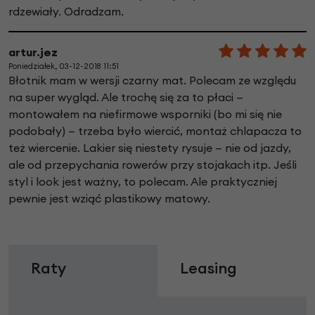
rdzewiały. Odradzam.
artur.jez
Poniedziałek, 03-12-2018 11:51
Błotnik mam w wersji czarny mat. Polecam ze względu
na super wygląd. Ale trochę się za to płaci —
montowałem na niefirmowe wsporniki (bo mi się nie
podobały) — trzeba było wiercić, montaż chlapacza to
też wiercenie. Lakier się niestety rysuje — nie od jazdy,
ale od przepychania rowerów przy stojakach itp. Jeśli
styl i look jest ważny, to polecam. Ale praktyczniej
pewnie jest wziąć plastikowy matowy.
Raty
Leasing