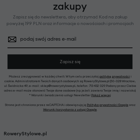
zakupy
Zapisz się do newslettera, aby otrzymać Kod na zakup
powyżej 199 PLN oraz informacje o nowościach i promocjach
podaj swój adres e-mail
Zapisz się
Możesz zrezygnować w każdej chwili. W tym celu przeczytaj
politykę prywatności
i
cookie. Administratorem Twoich danych osobowych są RoweryStylowe.pl (50-028 Wrocław,
ul. Świdnicka 49; e-mail: sklep@rowerystylowe.pl, telefon: 713 432 029. Podany przez Ciebie
adres e-mail może stanowić Twoje dane osobowe (np. jeżeli zawiera Twoje imię i nazwisko).
* Warunki świadczenia usługi Newsletter
Pokaż więcej
Strona jest chroniona przez reCAPTCHA i obowiązują ją
Polityka prywatności Google
oraz
Warunki korzystania z usługi Google
.
RoweryStylowe.pl