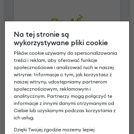
Na tej stronie są
wykorzystywane pliki cookie
Raty 0%
Plików cookie używamy do spersonalizowania
treści i reklam, aby oferować funkcje
3 miesiące nie płacisz
społecznościowe i analizować ruch w naszej
Raty do 60 miesięcy
witrynie. Informacje o tym, jak korzystasz z
naszej witryny, udostępniamy partnerom
społecznościowym, reklamowym i
Poznaj szczegóły
analitycznym. Partnerzy mogą połączyć te
informacje z innymi danymi otrzymanymi od
Ciebie lub uzyskanymi podczas korzystania z
ich usług.
Niniejsza propozycja nie stanowi oferty w rozumieniu art.
Dzięki Twojej zgodzie możemy lepiej
66 Kodeksu Cywilnego. Ostateczna decyzja o warunkach