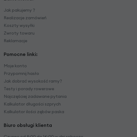
Jak pakujemy ?
Realizacje zamówień
Koszty wysyłki
Zwroty towaru
Reklamacje
Pomocne linki:
Moje konto
Przypomnij hasło
Jak dobrać wysokość ramy?
Testy i porady rowerowe
Najczęściej zadawane pytania
Kalkulator długości szprych
Kalkulator ilości zębów paska
Biuro obsługi klienta
Czynne od 8:00 do 16:00 w dni robocze