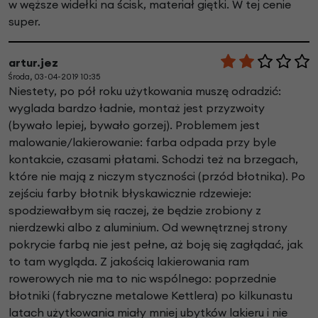
w węższe widełki na ścisk, materiał giętki. W tej cenie
super.
artur.jez
Środa, 03-04-2019 10:35
Niestety, po pół roku użytkowania muszę odradzić:
wyglada bardzo ładnie, montaż jest przyzwoity
(bywało lepiej, bywało gorzej). Problemem jest
malowanie/lakierowanie: farba odpada przy byle
kontakcie, czasami płatami. Schodzi też na brzegach,
które nie mają z niczym styczności (przód błotnika). Po
zejściu farby błotnik błyskawicznie rdzewieje:
spodziewałbym się raczej, że będzie zrobiony z
nierdzewki albo z aluminium. Od wewnętrznej strony
pokrycie farbą nie jest pełne, aż boję się zagłądać, jak
to tam wygląda. Z jakością lakierowania ram
rowerowych nie ma to nic wspólnego: poprzednie
błotniki (fabryczne metalowe Kettlera) po kilkunastu
latach użytkowania miały mniej ubytków lakieru i nie