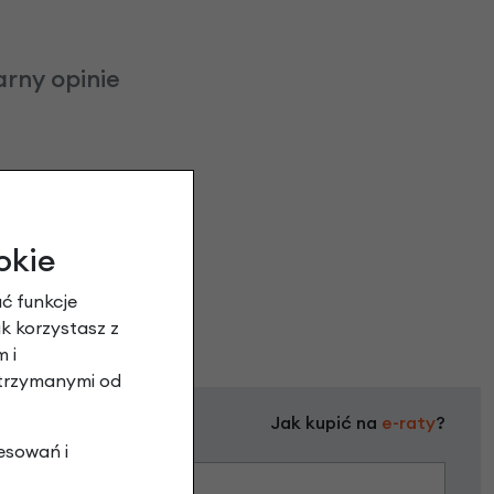
arny opinie
okie
ć funkcje
ak korzystasz z
 i
otrzymanymi od
Jak kupić na
e-raty
?
esowań i