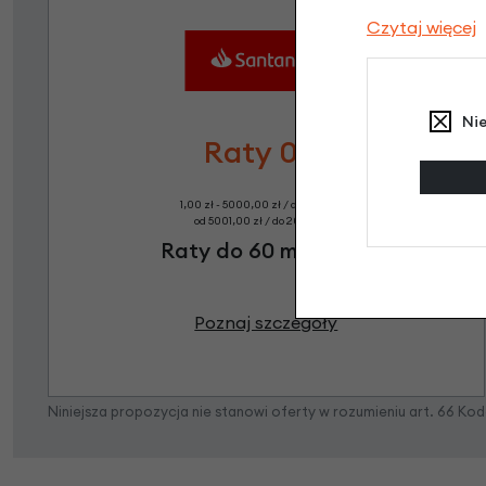
Czytaj więcej
Ni
Raty 0%
1,00 zł - 5000,00 zł / do 10 rat 0%
od 5001,00 zł / do 20 rat 0%
Raty do 60 miesięcy
Poznaj szczegóły
Niniejsza propozycja nie stanowi oferty w rozumieniu art. 66 K