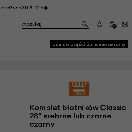
cje26 do 31.08.2026 ◉
0
Zamów części po numerze ramy
e
we
owe
acji i konserwacji roweru
Komplet błotników Classic
fon
28" srebrne lub czarne
czarny
e