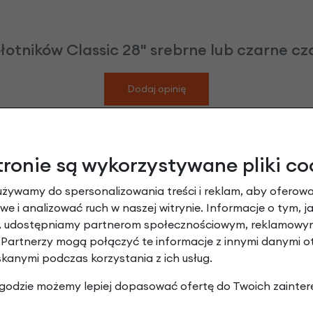
otników Classic 28" srebrne lub czarne cz
Dodaj opinię
Brak opinii. Może warto dodać własną?
tronie są wykorzystywane pliki co
używamy do spersonalizowania treści i reklam, aby oferowa
e i analizować ruch w naszej witrynie. Informacje o tym, j
Leasing
y, udostępniamy partnerom społecznościowym, reklamowym
 Partnerzy mogą połączyć te informacje z innymi danymi 
skanymi podczas korzystania z ich usług.
 zgodzie możemy lepiej dopasować ofertę do Twoich zainter