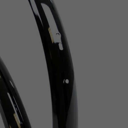
Z
apięcia rowero
Pompki rowerowe
werowe
er Pig
Peruzzo
Gazelle
Pozostałe
N
akrętki i obejm
i:SY
Przerzutki rowerowe
es
Inny
R
owery transportowe - akcesoria
S
akwy i torby rowerowe
Siodełka rowerowe
rowe
Strida - części