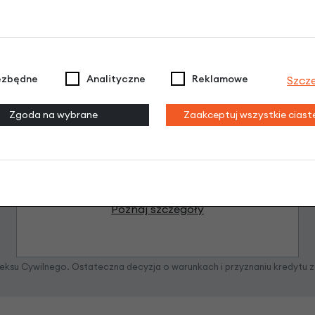
ezbędne
Analityczne
Reklamowe
Szcz
Raty 0%
Zgoda na wybrane
Zaakceptuj wszystkie cias
3 miesiące nie płacisz
Raty do 60 miesięcy
Poznaj szczegóły
odeksu Cywilnego. Ostateczna decyzja o warunkach i przyznaniu kredytu 