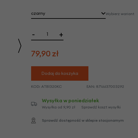
we
y
czarny
Wybierz wariant
-
+
79,90
zł
Dodaj do koszyka
KOD:
ATB1320KC
EAN:
8716637003292
Wysyłka w poniedziałek
Wysyłka od 9,90 zł
Sprawdź koszt wysyłki
Sprawdź dostępność w sklepie stacjonarnym