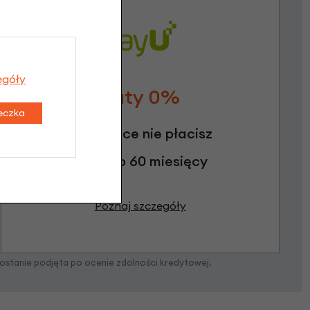
egóły
Raty 0%
teczka
3 miesiące nie płacisz
Raty do 60 miesięcy
Poznaj szczegóły
zostanie podjęta po ocenie zdolności kredytowej.