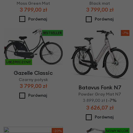
Moss Green Mat
Black mat
3 799,00 zł
3 799,00 zł
Porównaj
Porównaj
BESTSELLER
-7%
UBEZPIECZENIE
Gazelle Classic
Czarny połysk
3 799,00 zł
Batavus Fonk N7
Powder Gray Mat N7
Porównaj
3 899,00 zł
| -7%
3 626,07 zł
Porównaj
-20%
NOWY KOLOR