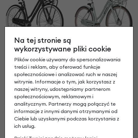
Na tej stronie są
UBEZPIECZENIE
UBEZPIECZENIE
wykorzystywane pliki cookie
Gazelle Miss Grace
Gazelle Miss Grace
Black Mat
Light olive
Plików cookie używamy do spersonalizowania
4 599,00 zł
4 599,00 zł
treści i reklam, aby oferować funkcje
Porównaj
Porównaj
społecznościowe i analizować ruch w naszej
witrynie. Informacje o tym, jak korzystasz z
naszej witryny, udostępniamy partnerom
społecznościowym, reklamowym i
analitycznym. Partnerzy mogą połączyć te
informacje z innymi danymi otrzymanymi od
Ciebie lub uzyskanymi podczas korzystania z
UBEZPIECZENIE
ich usług.
Gazelle Toer Populair
Rower miejski Cortina
USA T8