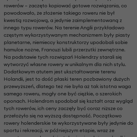
rowerów – zaczęto kopiować gotowe rozwiązania, co
powodowało, że złożenie takiego roweru nie był
kwestią rozwojową, a jedynie zaimplementowaną z
innego typu rowerów. Na terenie Anglii przykładowo
częstym wykorzystywanym mechanizmem były piasty
planetarne, niemieccy konstruktorzy upodobali sobie
hamulce nożne, Francuzi lubili przerzutki zewnętrzne.
Na podstawie tych rozwiązań Holendrzy starali się
wytworzyć własne rowery w unikalnym dla nich stylu.
Dodatkowym atutem jest ukształtowanie terenu
Holandii, jest to dość płaski teren pozbawiony dużych
przewyższeń, dlatego też nie była aż tak istotna waga
samego roweru, mogły one być ciężkie, o szerokich
oponach. Holendrom spodobał się kształt oraz wygląd
tych rowerów, ich ceny zaczęły być coraz niższe co
przełożyło się na wyższą dostępność. Początkowo
rowery holenderskie te wykorzystywane były jedynie do
sportu i rekreacji, w późniejszym etapie, wraz ze