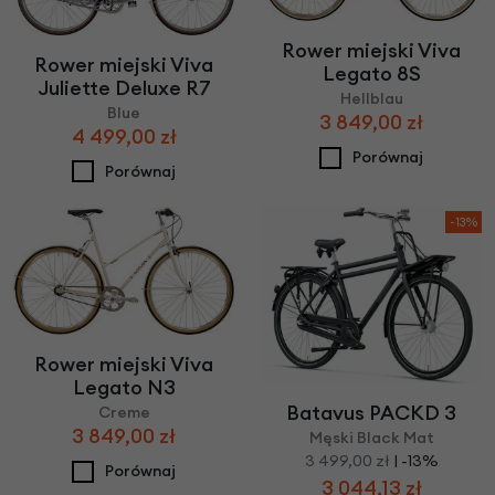
Rower miejski Viva
Rower miejski Viva
Legato 8S
Juliette Deluxe R7
Hellblau
Blue
3 849,00 zł
4 499,00 zł
Porównaj
Porównaj
-13%
Rower miejski Viva
Legato N3
Batavus PACKD 3
Creme
3 849,00 zł
Męski Black Mat
3 499,00 zł
| -13%
Porównaj
3 044,13 zł