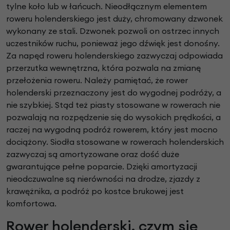
tylne koło lub w łańcuch. Nieodłącznym elementem
roweru holenderskiego jest duży, chromowany dzwonek
wykonany ze stali. Dzwonek pozwoli on ostrzec innych
uczestników ruchu, ponieważ jego dźwięk jest donośny.
Za napęd roweru holenderskiego zazwyczaj odpowiada
przerzutka wewnętrzna, która pozwala na zmianę
przełożenia roweru. Należy pamiętać, że rower
holenderski przeznaczony jest do wygodnej podróży, a
nie szybkiej. Stąd też piasty stosowane w rowerach nie
pozwalają na rozpędzenie się do wysokich prędkości, a
raczej na wygodną podróż rowerem, który jest mocno
dociążony. Siodła stosowane w rowerach holenderskich
zazwyczaj są amortyzowane oraz dość duże
gwarantujące pełne poparcie. Dzięki amortyzacji
nieodczuwalne są nierówności na drodze, zjazdy z
krawężnika, a podróż po kostce brukowej jest
komfortowa.
Rower holenderski, czym się