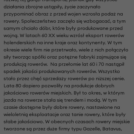
działania zbrojne ustąpiły, życie zaczynało
przypominać obraz z przed wojen wzrosła podaż na
rowery. Społeczeństwo zaczęło się wzbogacać, a tym
samym chciało dóbr, które były produkowane przed
wojną. W latach 60 XX wieku wzrósł eksport rowerów
holenderskich na inne kraje oraz kontynenty. W tym
okresie wiele firm nie przetrwało, wiele z nich połączyło
siły tworząc spółki oraz potężne fabryki zajmujące się
produkcją rowerów. Na przełomie lat 60 i 70 nastąpił
spadek jakości produkowanych rowerów. Wszystko
stało przez chęć sprzedaży rowerów po niższej cenie.
Lata 80 dopiero pozwoliły na produkcje dobrych
jakościowo rowerów miejskich. Był to okres, w którym
jazda na rowerze stała się trendem i modą. W tym
czasie dostępne były dobre rowery, nastawione na
wieloletnią eksploatacje oraz tanie rowery, które były
słabe jakościowo. W obecnych czasach rowery miejskie
tworzone są przez duże firmy typu Gazelle, Batavus,