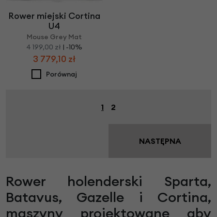
Rower miejski Cortina
U4
Mouse Grey Mat
4 199,00 zł
| -10%
3 779,10 zł
Porównaj
1
2
NASTĘPNA
Rower holenderski Sparta,
Batavus, Gazelle i Cortina,
maszyny projektowane aby