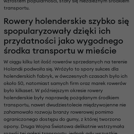
wzrostem popularności, stały się niezależnym środkiem
transportu.
Rowery holenderskie szybko się
spopularyzowały dzięki ich
przydatności jako wygodnego
środka transportu w mieście
W ciągu kilku lat ilość rowerów sprzedanych na terenie
Holandii podwoiła się. Wróżyło to spory sukces dla
holenderskich fabryk, w ówczesnych czasach było ich
około 50, natomiast samych firm oraz marek rowerów
było kilkaset. W późniejszym okresie rowery
holenderskie były naprawdę pożądanym środkiem
transportu, nawet dwudziestolecie międzywojenne nie
zahamowało rozwoju branży rowerowej pomimo
ograniczonego dostępu do gumy, z której tworzono
opony. Druga Wojna Światowa delikatnie wstrzymała
rozwój tej gałęzi transportu, jednak gdy wszystkie