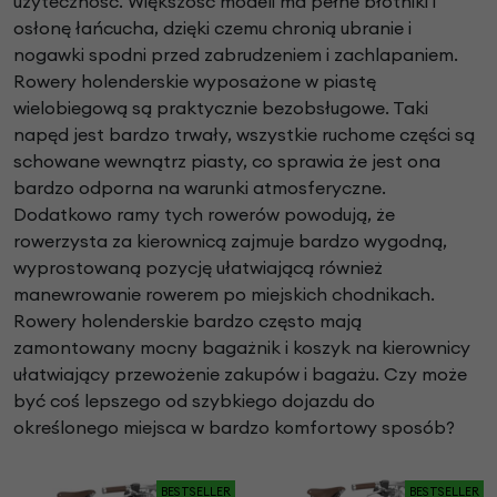
użyteczność. Większość modeli ma pełne błotniki i
osłonę łańcucha, dzięki czemu chronią ubranie i
nogawki spodni przed zabrudzeniem i zachlapaniem.
Rowery holenderskie wyposażone w piastę
wielobiegową są praktycznie bezobsługowe. Taki
napęd jest bardzo trwały, wszystkie ruchome części są
schowane wewnątrz piasty, co sprawia że jest ona
bardzo odporna na warunki atmosferyczne.
Dodatkowo ramy tych rowerów powodują, że
rowerzysta za kierownicą zajmuje bardzo wygodną,
wyprostowaną pozycję ułatwiającą również
manewrowanie rowerem po miejskich chodnikach.
Rowery holenderskie bardzo często mają
zamontowany mocny bagażnik i koszyk na kierownicy
ułatwiający przewożenie zakupów i bagażu. Czy może
być coś lepszego od szybkiego dojazdu do
określonego miejsca w bardzo komfortowy sposób?
BESTSELLER
BESTSELLER