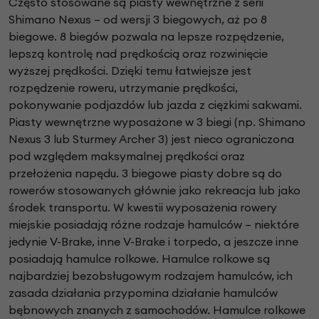
Często stosowane są piasty wewnętrzne z serii
Shimano Nexus – od wersji 3 biegowych, aż po 8
biegowe. 8 biegów pozwala na lepsze rozpędzenie,
lepszą kontrolę nad prędkością oraz rozwinięcie
wyższej prędkości. Dzięki temu łatwiejsze jest
rozpędzenie roweru, utrzymanie prędkości,
pokonywanie podjazdów lub jazda z ciężkimi sakwami.
Piasty wewnętrzne wyposażone w 3 biegi (np. Shimano
Nexus 3 lub Sturmey Archer 3) jest nieco ograniczona
pod względem maksymalnej prędkości oraz
przełożenia napędu. 3 biegowe piasty dobre są do
rowerów stosowanych głównie jako rekreacja lub jako
środek transportu. W kwestii wyposażenia rowery
miejskie posiadają różne rodzaje hamulców – niektóre
jedynie V-Brake, inne V-Brake i torpedo, a jeszcze inne
posiadają hamulce rolkowe. Hamulce rolkowe są
najbardziej bezobsługowym rodzajem hamulców, ich
zasada działania przypomina działanie hamulców
bębnowych znanych z samochodów. Hamulce rolkowe