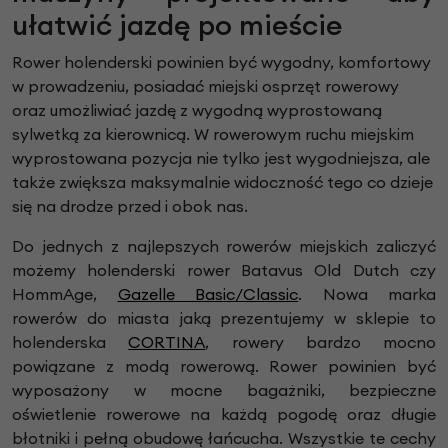
ułatwić jazdę po mieście
Rower holenderski powinien być wygodny, komfortowy
w prowadzeniu, posiadać miejski osprzęt rowerowy
oraz umożliwiać jazdę z wygodną wyprostowaną
sylwetką za kierownicą. W rowerowym ruchu miejskim
wyprostowana pozycja nie tylko jest wygodniejsza, ale
także zwiększa maksymalnie widoczność tego co dzieje
się na drodze przed i obok nas.
Do jednych z najlepszych rowerów miejskich zaliczyć
możemy holenderski rower Batavus Old Dutch czy
HommAge,
Gazelle Basic/Classic
. Nowa marka
rowerów do miasta jaką prezentujemy w sklepie to
holenderska
CORTINA
, rowery bardzo mocno
powiązane z modą rowerową. Rower powinien być
wyposażony w mocne bagażniki, bezpieczne
oświetlenie rowerowe na każdą pogodę oraz długie
błotniki i pełną obudowę łańcucha. Wszystkie te cechy