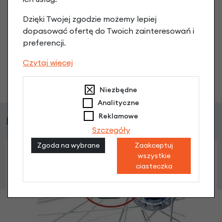
produkt
Dzięki Twojej zgodzie możemy lepiej
Nikt wcześniej niemiał pytań do tego produktu? A Ty o
dopasować ofertę do Twoich zainteresowań i
co chcesz zapytać?
preferencji.
Czytaj więcej
Zadaj pytanie
Niezbędne
Analityczne
Reklamowe
Podobne produkty
Szczegóły
Zgoda na wybrane
Zaakceptuj
wszystkie
ciasteczka