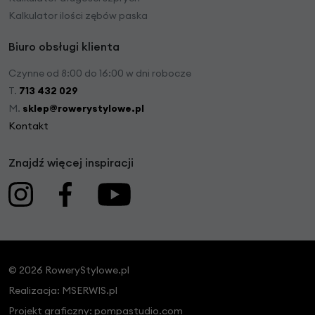
Kalkulator ilości zębów paska
Biuro obsługi klienta
Czynne od 8:00 do 16:00 w dni robocze
T.
713 432 029
M.
sklep@rowerystylowe.pl
Kontakt
Znajdź więcej inspiracji
© 2026 RoweryStylowe.pl
Realizacja:
MSERWIS.pl
Projekt graficzny:
pompastudio.com