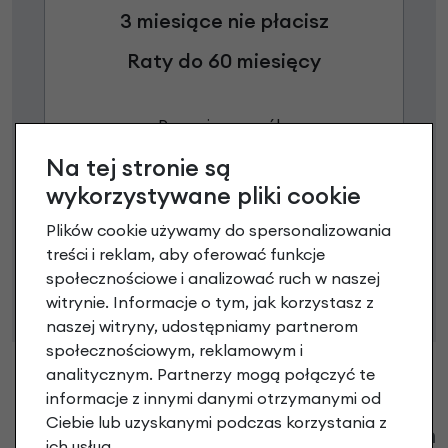
3 miesiące nie płacisz
Raty do 60 miesięcy
Poznaj szczegóły
Na tej stronie są
wykorzystywane pliki cookie
Niniejsza propozycja nie stanowi oferty w rozumieniu art.
Plików cookie używamy do spersonalizowania
66 Kodeksu Cywilnego. Ostateczna decyzja o warunkach
treści i reklam, aby oferować funkcje
i przyznaniu kredytu zostanie podjęta po ocenie
społecznościowe i analizować ruch w naszej
zdolności kredytowej.
witrynie. Informacje o tym, jak korzystasz z
naszej witryny, udostępniamy partnerom
społecznościowym, reklamowym i
analitycznym. Partnerzy mogą połączyć te
informacje z innymi danymi otrzymanymi od
Ciebie lub uzyskanymi podczas korzystania z
Klienci zadali następujące pytania o ten
ich usług.