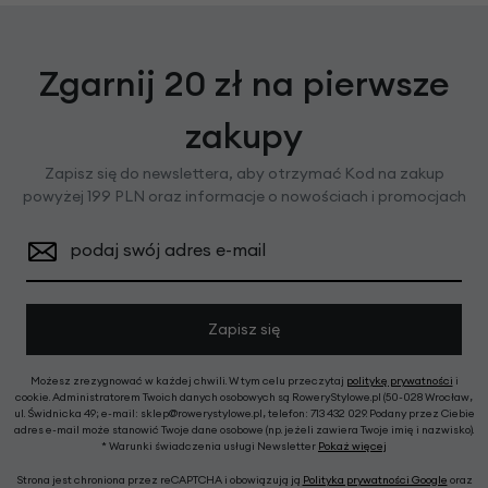
Zgarnij 20 zł na pierwsze
zakupy
Zapisz się do newslettera, aby otrzymać Kod na zakup
powyżej 199 PLN oraz informacje o nowościach i promocjach
podaj swój adres e-mail
Zapisz się
Możesz zrezygnować w każdej chwili. W tym celu przeczytaj
politykę prywatności
i
cookie. Administratorem Twoich danych osobowych są RoweryStylowe.pl (50-028 Wrocław,
ul. Świdnicka 49; e-mail: sklep@rowerystylowe.pl, telefon: 713 432 029. Podany przez Ciebie
adres e-mail może stanowić Twoje dane osobowe (np. jeżeli zawiera Twoje imię i nazwisko).
* Warunki świadczenia usługi Newsletter
Pokaż więcej
Strona jest chroniona przez reCAPTCHA i obowiązują ją
Polityka prywatności Google
oraz