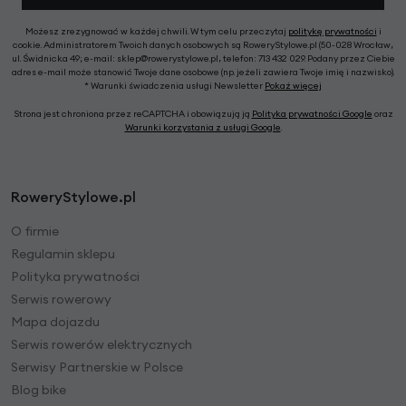
Możesz zrezygnować w każdej chwili. W tym celu przeczytaj
politykę prywatności
i
cookie. Administratorem Twoich danych osobowych są RoweryStylowe.pl (50-028 Wrocław,
ul. Świdnicka 49; e-mail: sklep@rowerystylowe.pl, telefon: 713 432 029. Podany przez Ciebie
adres e-mail może stanowić Twoje dane osobowe (np. jeżeli zawiera Twoje imię i nazwisko).
* Warunki świadczenia usługi Newsletter
Pokaż więcej
Strona jest chroniona przez reCAPTCHA i obowiązują ją
Polityka prywatności Google
oraz
Warunki korzystania z usługi Google
.
RoweryStylowe.pl
O firmie
Regulamin sklepu
Polityka prywatności
Serwis rowerowy
Mapa dojazdu
Serwis rowerów elektrycznych
Serwisy Partnerskie w Polsce
Blog bike