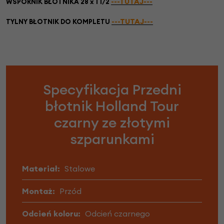
---TUTAJ---
WSPORNIK BŁOTNIKA 28 x 1 1/2
---TUTAJ---
TYLNY BŁOTNIK DO KOMPLETU
Specyfikacja Przedni
błotnik Holland Tour
czarny ze złotymi
szparunkami
Materiał:
Stalowe
Montaż:
Przód
Odcień koloru:
Odcień czarnego