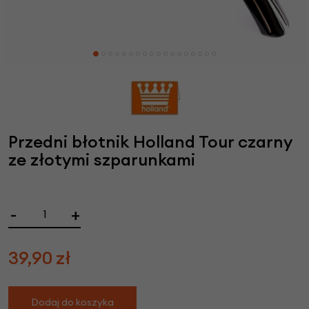
Przedni błotnik Holland Tour czarny
ze złotymi szparunkami
-
+
39,90
zł
Dodaj do koszyka