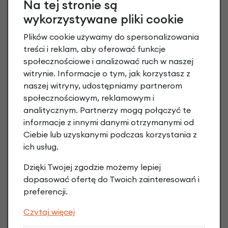
Na tej stronie są
wykorzystywane pliki cookie
Plików cookie używamy do spersonalizowania
treści i reklam, aby oferować funkcje
społecznościowe i analizować ruch w naszej
witrynie. Informacje o tym, jak korzystasz z
naszej witryny, udostępniamy partnerom
społecznościowym, reklamowym i
analitycznym. Partnerzy mogą połączyć te
informacje z innymi danymi otrzymanymi od
Raty 0%
Ciebie lub uzyskanymi podczas korzystania z
ich usług.
3 miesiące nie płacisz
Dzięki Twojej zgodzie możemy lepiej
Raty do 60 miesięcy
dopasować ofertę do Twoich zainteresowań i
preferencji.
Poznaj szczegóły
Czytaj więcej