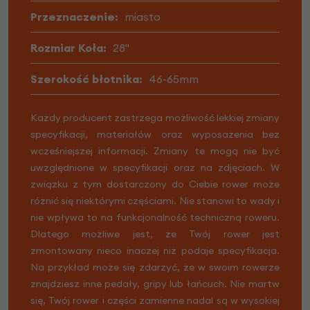
Przeznaczenie:
miasto
Rozmiar Koła:
28"
Szerokość błotnika:
46-65mm
Każdy producent zastrzega możliwość lekkiej zmiany
specyfikacji, materiałów oraz wyposażenia bez
wcześniejszej informacji. Zmiany te mogą nie być
uwzględnione w specyfikacji oraz na zdjęciach. W
związku z tym dostarczony do Ciebie rower może
różnić się niektórymi częściami. Nie stanowi to wady i
nie wpływa to na funkcjonalność techniczną roweru.
Dlatego możliwe jest, że Twój rower jest
zmontowany nieco inaczej niż podaje specyfikacja.
Na przykład może się zdarzyć, że w swoim rowerze
znajdziesz inne pedały, gripy lub łańcuch. Nie martw
się, Twój rower i części zamienne nadal są w wysokiej