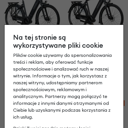
Na tej stronie są
Rower elektryczny
Rower elektryczny
wykorzystywane pliki cookie
Batavus Finez E-go
Batavus Finez E-go
Power Exclusive Plus
Power Exclusive Plus
Plików cookie używamy do spersonalizowania
Smart
Smart
treści i reklam, aby oferować funkcje
Męski Volcano Black Mat
Unisex Volcano Black Mat
społecznościowe i analizować ruch w naszej
18 999,00 zł
| -13%
18 999,00 zł
| -13%
witrynie. Informacje o tym, jak korzystasz z
16 529,13 zł
16 529,13 zł
naszej witryny, udostępniamy partnerom
Porównaj
społecznościowym, reklamowym i
Porównaj
analitycznym. Partnerzy mogą połączyć te
informacje z innymi danymi otrzymanymi od
-20%
-7%
Ciebie lub uzyskanymi podczas korzystania z
ich usług.