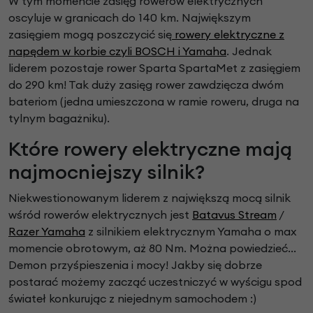
W tym momencie zasięg rowerów elektrycznych
oscyluje w granicach do 140 km. Największym
zasięgiem mogą poszczycić się
rowery elektryczne z
napędem w korbie czyli BOSCH i Yamaha
. Jednak
liderem pozostaje rower Sparta SpartaMet z zasięgiem
do 290 km! Tak duży zasięg rower zawdzięcza dwóm
bateriom (jedna umieszczona w ramie roweru, druga na
tylnym bagażniku).
Które rowery elektryczne mają
najmocniejszy silnik?
Niekwestionowanym liderem z największą mocą silnik
wśród rowerów elektrycznych jest
Batavus Stream
/
Razer Yamaha
z silnikiem elektrycznym Yamaha o max
momencie obrotowym, aż 80 Nm. Można powiedzieć...
Demon przyśpieszenia i mocy! Jakby się dobrze
postarać możemy zacząć uczestniczyć w wyścigu spod
świateł konkurując z niejednym samochodem :)