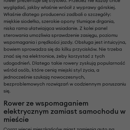
rower prezentuje się stylowo. Przecież nie każdy chce
wyglądać, jakby właśnie wrócił z wyprawy górskiej.
Właśnie dlatego producenci zadbali o szczegóły:
miękkie siodełko, szerokie opony tłumiące drgania,
niska rama ułatwiająca wsiadanie. Z kolei panel
sterowania umożliwia sprawdzenie zasięgu, poziomu
wspomagania i prędkości jazdy. Obsługa jest intuicyjna,
bowiem sprowadza się do kilku przycisków. Nie trzeba
znać się na elektronice, żeby korzystać z tych
udogodnień. Dlatego takie rowery zyskują popularność
wśród osób, które cenią miejski styl życia, a
jednocześnie szukają nowoczesnych,
bezproblemowych rozwiązań w codziennym poruszaniu
się.
Rower ze wspomaganiem
elektrycznym zamiast samochodu w
mieście
Coraz więcej mieszkańców miast zamienia auto na