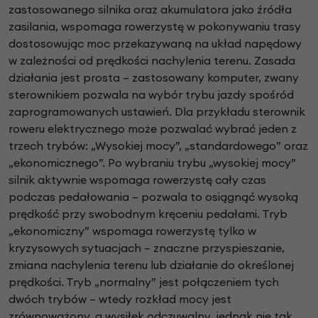
zastosowanego silnika oraz akumulatora jako źródła
zasilania, wspomaga rowerzystę w pokonywaniu trasy
dostosowując moc przekazywaną na układ napędowy
w zależności od prędkości nachylenia terenu. Zasada
działania jest prosta – zastosowany komputer, zwany
sterownikiem pozwala na wybór trybu jazdy spośród
zaprogramowanych ustawień. Dla przykładu sterownik
roweru elektrycznego może pozwalać wybrać jeden z
trzech trybów: „Wysokiej mocy”, „standardowego” oraz
„ekonomicznego”. Po wybraniu trybu „wysokiej mocy”
silnik aktywnie wspomaga rowerzystę cały czas
podczas pedałowania – pozwala to osiągnąć wysoką
prędkość przy swobodnym kręceniu pedałami. Tryb
„ekonomiczny” wspomaga rowerzystę tylko w
kryzysowych sytuacjach – znaczne przyspieszanie,
zmiana nachylenia terenu lub działanie do określonej
prędkości. Tryb „normalny” jest połączeniem tych
dwóch trybów – wtedy rozkład mocy jest
zrównoważony, a wysiłek odczuwalny, jednak nie tak