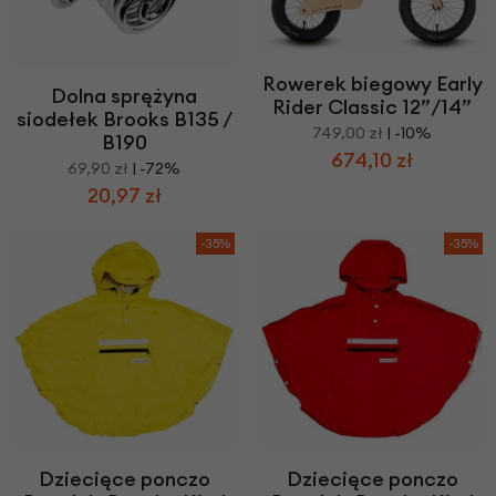
Rowerek biegowy Early
Dolna sprężyna
Rider Classic 12”/14”
siodełek Brooks B135 /
749,00 zł
| -10%
B190
674,10 zł
69,90 zł
| -72%
20,97 zł
-35%
-35%
Dziecięce ponczo
Dziecięce ponczo