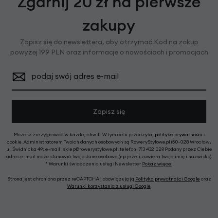
Zgarnij 20 zł na pierwsze
zakupy
Zapisz się do newslettera, aby otrzymać Kod na zakup
powyżej 199 PLN oraz informacje o nowościach i promocjach
podaj swój adres e-mail
Zapisz się
Możesz zrezygnować w każdej chwili. W tym celu przeczytaj
politykę prywatności
i
cookie. Administratorem Twoich danych osobowych są RoweryStylowe.pl (50-028 Wrocław,
ul. Świdnicka 49; e-mail: sklep@rowerystylowe.pl, telefon: 713 432 029. Podany przez Ciebie
adres e-mail może stanowić Twoje dane osobowe (np. jeżeli zawiera Twoje imię i nazwisko).
* Warunki świadczenia usługi Newsletter
Pokaż więcej
Strona jest chroniona przez reCAPTCHA i obowiązują ją
Polityka prywatności Google
oraz
Warunki korzystania z usługi Google
.