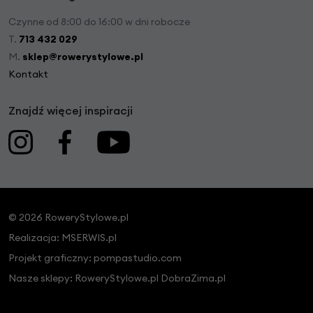
Czynne od 8:00 do 16:00 w dni robocze
T.
713 432 029
M.
sklep@rowerystylowe.pl
Kontakt
Znajdź więcej inspiracji
© 2026 RoweryStylowe.pl
Realizacja:
MSERWIS.pl
Projekt graficzny:
pompastudio.com
Nasze sklepy:
RoweryStylowe.pl
DobraZima.pl