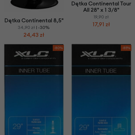
Dętka Continental Tour
All 28" x 1 3/8"
19,90 zł
Dętka Continental 8,5"
17,91 zł
34,90 zł
| -30%
24,43 zł
-80%
-85%