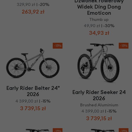
Dzwonek rowerowy
329,90 zł
| -20%
Widek Ding Dong
263,92 zł
Emoticon
Thumb up
49,90 zł
| -30%
34,93 zł
-15%
-15%
Early Rider Belter 24"
Early Rider Seeker 24
2026
2026
4 399,00 zł
| -15%
Brushed Aluminium
3 739,15 zł
4 399,00 zł
| -15%
3 739,15 zł
-15%
-15%