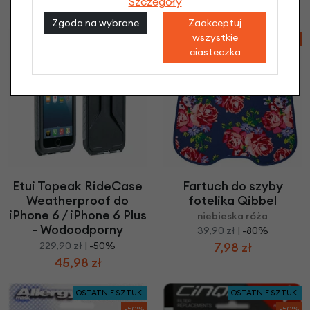
Szczegóły
45,98 zł
39,98 zł
Zgoda na wybrane
Zaakceptuj
wszystkie
-50%
-80%
ciasteczka
Etui Topeak RideCase
Fartuch do szyby
Weatherproof do
fotelika Qibbel
iPhone 6 / iPhone 6 Plus
niebieska róża
- Wodoodporny
39,90 zł
| -80%
229,90 zł
| -50%
7,98 zł
45,98 zł
OSTATNIE SZTUKI
OSTATNIE SZTUKI
-50%
-50%