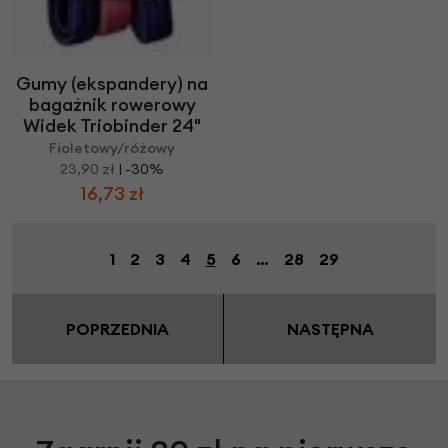
Gumy (ekspandery) na
bagażnik rowerowy
Widek Triobinder 24"
Fioletowy/różowy
23,90 zł
| -30%
16,73 zł
1
2
3
4
5
6
…
28
29
POPRZEDNIA
NASTĘPNA