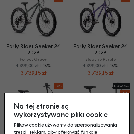
Early Rider Seeker 24
Early Rider Seeker 24
2026
2026
Forest Green
Electric Purple
4 399,00 zł
| -15%
4 399,00 zł
| -15%
3 739,15 zł
3 739,15 zł
-13%
NOWOŚĆ
-10%
Na tej stronie są
wykorzystywane pliki cookie
Plików cookie używamy do spersonalizowania
treści i reklam, aby oferować funkcje