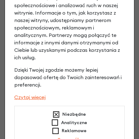
Elektryczny rower
Elektryczny rower
społecznościowe i analizować ruch w naszej
składany Dahon Curl
składany Dahon K-
Ei4
witrynie. Informacje o tym, jak korzystasz z
Feather
naszej witryny, udostępniamy partnerom
8 999,00 zł
| -13%
Zółty
7 829,13 zł
społecznościowym, reklamowym i
5 599,00 zł
| -10%
5 039,10 zł
analitycznym. Partnerzy mogą połączyć te
informacje z innymi danymi otrzymanymi od
Ciebie lub uzyskanymi podczas korzystania z
ich usług.
Dzięki Twojej zgodzie możemy lepiej
dopasować ofertę do Twoich zainteresowań i
preferencji.
Czytaj więcej
Etui i uchwyt Topeak
Etui Topeak RideCase
Niezbędne
RideCase do iPhone 6 /
do iPhone 6 / iPhone 6
Analityczne
iPhone 6 Plus
Plus
Reklamowe
229,90 zł
199,90 zł