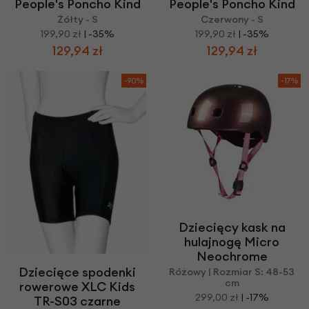
People's Poncho Kind
People's Poncho Kind
Żółty - S
Czerwony - S
199,90 zł
| -35%
199,90 zł
| -35%
129,94 zł
129,94 zł
-90%
-17%
Dziecięcy kask na
hulajnogę Micro
Neochrome
Dziecięce spodenki
Różowy | Rozmiar S: 48-53
cm
rowerowe XLC Kids
299,00 zł
| -17%
TR-S03 czarne