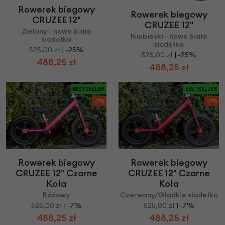
Rowerek biegowy
Rowerek biegowy
CRUZEE 12"
CRUZEE 12"
Zielony - nowe białe
Niebieski - nowe białe
siodełko
siodełko
525,00 zł
| -25%
525,00 zł
| -25%
488,25 zł
488,25 zł
BESTSELLER
BESTSELLER
-7%
-7%
Rowerek biegowy
Rowerek biegowy
CRUZEE 12" Czarne
CRUZEE 12" Czarne
Koła
Koła
Różowy
Czerwony/Gładkie siodełko
525,00 zł
| -7%
525,00 zł
| -7%
488,25 zł
488,25 zł