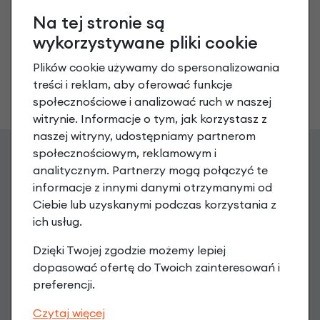
Rowerek biegowy
Na tej stronie są
CRUZEE 12" Czarne
wykorzystywane pliki cookie
Koła
Srebrny
Plików cookie używamy do spersonalizowania
525,00 zł
| -7%
treści i reklam, aby oferować funkcje
488,25 zł
społecznościowe i analizować ruch w naszej
witrynie. Informacje o tym, jak korzystasz z
naszej witryny, udostępniamy partnerom
społecznościowym, reklamowym i
analitycznym. Partnerzy mogą połączyć te
Zgarnij 20 zł na pierwsze
informacje z innymi danymi otrzymanymi od
Ciebie lub uzyskanymi podczas korzystania z
zakupy
ich usług.
Zapisz się do newslettera, aby otrzymać Kod na zakup
Dzięki Twojej zgodzie możemy lepiej
powyżej 199 PLN oraz informacje o nowościach i promocjach
dopasować ofertę do Twoich zainteresowań i
preferencji.
podaj swój adres e-mail
Czytaj więcej