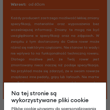
Wzrost:
od 60cm
Każdy producent zastrzega możliwość lekkiej zmiany
specyfikacji, materiałów oraz wyposażenia bez
wcześniejszej informacji. Zmiany te mogą nie być
uwzględnione w specyfikacji oraz na zdjęciach. W
związku z tym dostarczony do Ciebie rower może
różnić się niektórymi częściami. Nie stanowi to wady i
nie wpływa to na funkcjonalność techniczną roweru.
Dlatego możliwe jest, że Twój rower jest
zmontowany nieco inaczej niż podaje specyfikacja.
Na przykład może się zdarzyć, że w swoim rowerze
znajdziesz inne pedały, gripy lub łańcuch. Nie martw
się, Twój rower i części zamienne nadal są w wysokiej
jakości.
Na tej stronie są
wykorzystywane pliki cookie
Plików cookie używamy do spersonalizowania