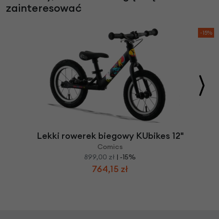
zainteresować
-15%
Lekki rowerek biegowy KUbikes 12"
Comics
899,00 zł
| -15%
764,15 zł