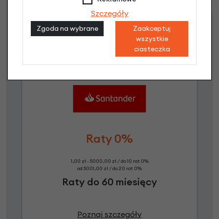
Szczegóły
Dostępne propozycje
Zgoda na wybrane
Zaakceptuj
wszystkie
Jak kupić na
e-raty
?
ciasteczka
Raty 0%
1,00 zł - 5000,00 zł / do 10 rat 0%
od 5001,00 zł / do 20 rat 0%
Raty do 60 miesięcy
Poznaj szczegóły