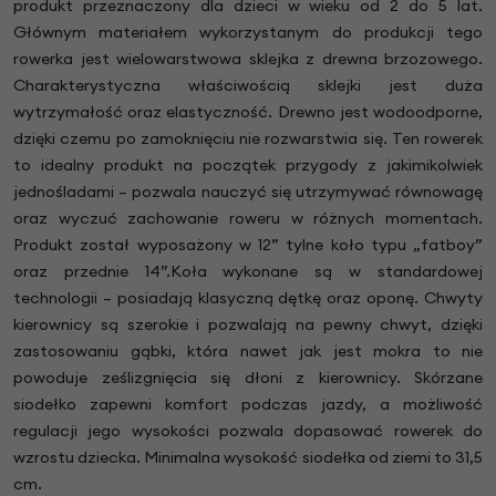
produkt przeznaczony dla dzieci w wieku od 2 do 5 lat.
Głównym materiałem wykorzystanym do produkcji tego
rowerka jest wielowarstwowa sklejka z drewna brzozowego.
Charakterystyczna właściwością sklejki jest duża
wytrzymałość oraz elastyczność. Drewno jest wodoodporne,
dzięki czemu po zamoknięciu nie rozwarstwia się. Ten rowerek
to idealny produkt na początek przygody z jakimikolwiek
jednośladami – pozwala nauczyć się utrzymywać równowagę
oraz wyczuć zachowanie roweru w różnych momentach.
Produkt został wyposażony w 12” tylne koło typu „fatboy”
oraz przednie 14”.Koła wykonane są w standardowej
technologii – posiadają klasyczną dętkę oraz oponę. Chwyty
kierownicy są szerokie i pozwalają na pewny chwyt, dzięki
zastosowaniu gąbki, która nawet jak jest mokra to nie
powoduje ześlizgnięcia się dłoni z kierownicy. Skórzane
siodełko zapewni komfort podczas jazdy, a możliwość
regulacji jego wysokości pozwala dopasować rowerek do
wzrostu dziecka. Minimalna wysokość siodełka od ziemi to 31,5
cm.