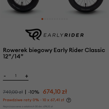
Rowerek biegowy Early Rider Classic
12”/14”
-
+
674,10
zł
749,00 zł
-10%
Prawdziwe raty 0% - 10 x 67,41 zł
Najniższa cena z ostatnich 30 dni:
674,10
zł