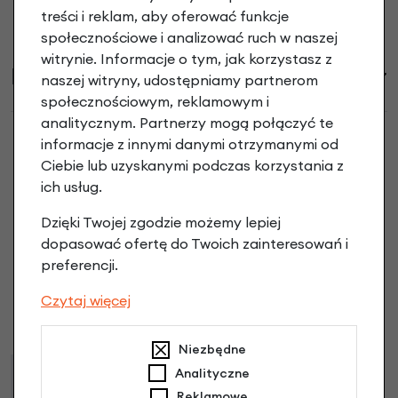
treści i reklam, aby oferować funkcje
społecznościowe i analizować ruch w naszej
witrynie. Informacje o tym, jak korzystasz z
Informacje handlowe
naszej witryny, udostępniamy partnerom
społecznościowym, reklamowym i
analitycznym. Partnerzy mogą połączyć te
informacje z innymi danymi otrzymanymi od
Ciebie lub uzyskanymi podczas korzystania z
ich usług.
Drewniany rowerek biegowy Early Rider
Classic 12”/14” opinie
Dzięki Twojej zgodzie możemy lepiej
dopasować ofertę do Twoich zainteresowań i
preferencji.
Dodaj opinię
Czytaj więcej
Brak opinii. Może warto dodać własną?
Niezbędne
Analityczne
Raty
Leasing
Reklamowe