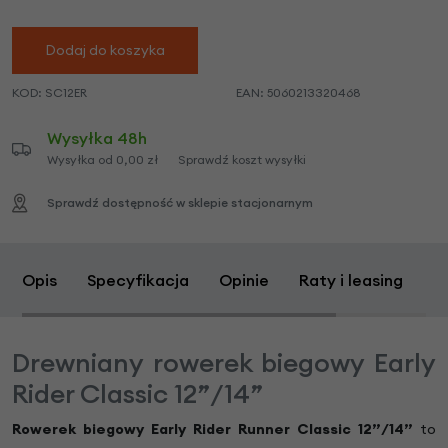
Dodaj do koszyka
KOD:
SC12ER
EAN:
5060213320468
Wysyłka 48h
Wysyłka od 0,00 zł
Sprawdź koszt wysyłki
Sprawdź dostępność w sklepie stacjonarnym
Opis
Specyfikacja
Opinie
Raty i leasing
Z
Drewniany rowerek biegowy Early
Rider Classic 12”/14”
Rowerek biegowy Early Rider Runner Classic 12”/14”
to