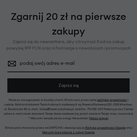
Zgarnij 20 zł na pierwsze
zakupy
Zapisz się do newslettera, aby otrzymać Kod na zakup
powyżej 199 PLN oraz informacje o nowościach i promocjach
podaj swój adres e-mail
Zapisz się
Możesz zrezygnować w każdej chwili. W tym celu przeczytaj
politykę prywatności
i
cookie. Administratorem Twoich danych osobowych są RoweryStylowe.pl (50-028 Wrocław,
ul. Świdnicka 49; e-mail: sklep@rowerystylowe.pl, telefon: 713 432 029. Podany przez Ciebie
adres e-mail może stanowić Twoje dane osobowe (np. jeżeli zawiera Twoje imię i nazwisko).
* Warunki świadczenia usługi Newsletter
Pokaż więcej
Strona jest chroniona przez reCAPTCHA i obowiązują ją
Polityka prywatności Google
oraz
Warunki korzystania z usługi Google
.