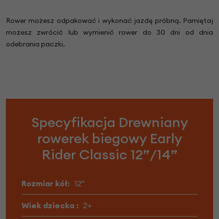
Rower możesz odpakować i wykonać jazdę próbną. Pamiętaj
możesz zwrócić lub wymienić rower do 30 dni od dnia
odebrania paczki.
Specyfikacja Drewniany
rowerek biegowy Early
Rider Classic 12”/14”
Rozmiar kół:
12"
Wiek dziecka :
2+