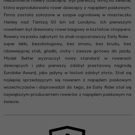
niesamowite rowery dziecięce. Byli pierwszą firmą na świecie,
która wyprodukowała rower dziecięcy z napędem paskowym.
Firma została założone w szopie ogrodowej w miasteczku
Henley nad Tamizą 50 km od Londynu. Ich pierwszym
rowerkiem był drewniany rower biegowy w kształcie choppera.
Rowery na pasku zębatym to znak rozpoznawczy Early Rider -
super lekki, bezobsługowy, bez smaru, bez brudu, bez
rdzewiejącej stali, gładki, cichy i zawsze gotowy do jazdy.
Model Belter wyznaczył nowy standard w rowerach
dziecięcych i jako pierwszy zdobył prestiżową nagrodę
Eurobike Award, jako jedyny w historii zdobył złoto. Stał się
najlepiej sprzedającym się rowerem z napędem paskowym
wszechczasów i doprowadził do tego, że Early Rider stał się
największym producentem rowerów z napędem paskowym na
świecie.