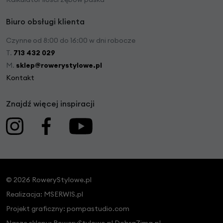
Biuro obsługi klienta
Czynne od 8:00 do 16:00 w dni robocze
T.
713 432 029
M.
sklep@rowerystylowe.pl
Kontakt
Znajdź więcej inspiracji
© 2026 RoweryStylowe.pl
Realizacja:
MSERWIS.pl
Projekt graficzny:
pompastudio.com