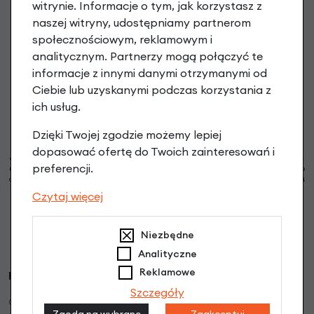
witrynie. Informacje o tym, jak korzystasz z
Zapisz się do newslettera, aby otrzymać Kod na zakup
naszej witryny, udostępniamy partnerom
powyżej 199 PLN oraz informacje o nowościach i promocjach
społecznościowym, reklamowym i
analitycznym. Partnerzy mogą połączyć te
podaj swój adres e-mail
informacje z innymi danymi otrzymanymi od
Ciebie lub uzyskanymi podczas korzystania z
ich usług.
Zapisz się
Dzięki Twojej zgodzie możemy lepiej
Możesz zrezygnować w każdej chwili. W tym celu przeczytaj
politykę prywatności
i
dopasować ofertę do Twoich zainteresowań i
cookie. Administratorem Twoich danych osobowych są RoweryStylowe.pl (50-028 Wrocław,
preferencji.
ul. Świdnicka 49; e-mail: sklep@rowerystylowe.pl, telefon: 713 432 029. Podany przez Ciebie
adres e-mail może stanowić Twoje dane osobowe (np. jeżeli zawiera Twoje imię i nazwisko).
* Warunki świadczenia usługi Newsletter
Pokaż więcej
Czytaj więcej
Strona jest chroniona przez reCAPTCHA i obowiązują ją
Polityka prywatności Google
oraz
Warunki korzystania z usługi Google
.
Niezbędne
Analityczne
Reklamowe
RoweryStylowe.pl
Szczegóły
O firmie
Zgoda na wybrane
Zaakceptuj