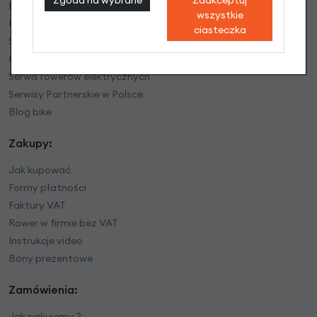
Regulamin sklepu
wszystkie
Polityka prywatności
ciasteczka
Serwis rowerowy
Mapa dojazdu
Serwis rowerów elektrycznych
Serwisy Partnerskie w Polsce
Blog bike
Zakupy:
Jak kupować
Formy płatności
Faktury VAT
Rower w firmie bez VAT
Instrukcje video
Bony prezentowe
Zamówienia:
Jak pakujemy ?