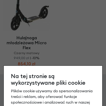
Hulajnoga
młodzieżowa Micro
Flex
Czarny matowy
949,00 zł
| -10%
854,10 zł
Na tej stronie są
wykorzystywane pliki cookie
Zgarnij 20 zł na pierwsze
Plików cookie używamy do spersonalizowania
treści i reklam, aby oferować funkcje
zakupy
społecznościowe i analizować ruch w naszej