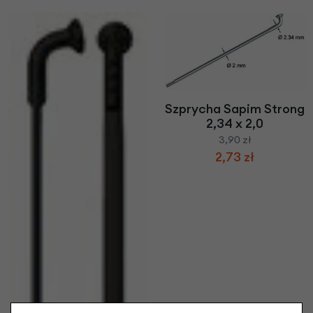
Szprycha Sapim Strong
2,34 x 2,0
3,90 zł
2,73 zł