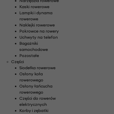
Narzędzia rowerowe
Kaski rowerowe
Lampki i dynama
rowerowe
Naklejki rowerowe
Pokrowce na rowery
Uchwyty na telefon
Bagażniki
samochodowe
Pozostałe
Części
Siodełka rowerowe
Osłony koła
rowerowego
Osłony łańcucha
rowerowego
Części do rowerów
elektrycznych
Korby i zębatki