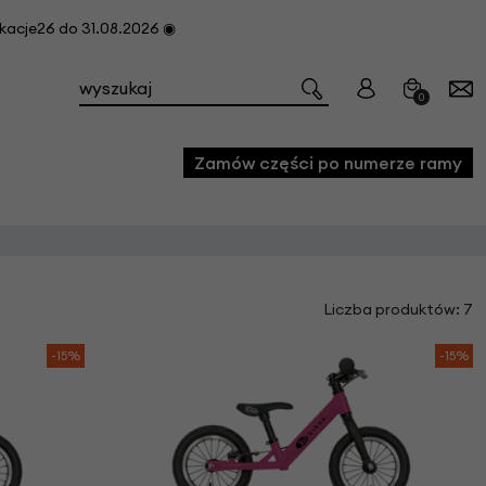
cje26 do 31.08.2026 ◉
0
Zamów części po numerze ramy
e
Liczba produktów: 7
we
owe
-15%
-15%
acji i konserwacji roweru
fon
e