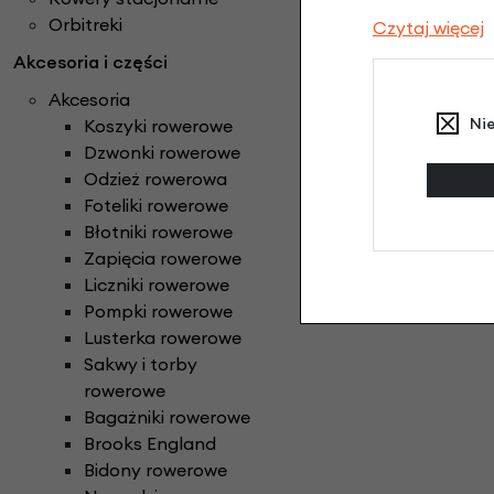
Orbitreki
Czytaj więcej
Akcesoria i części
Akcesoria
Ni
Koszyki rowerowe
Dzwonki rowerowe
Odzież rowerowa
Foteliki rowerowe
Błotniki rowerowe
Zapięcia rowerowe
Liczniki rowerowe
Pompki rowerowe
Lusterka rowerowe
Sakwy i torby
rowerowe
Bagażniki rowerowe
Brooks England
Bidony rowerowe