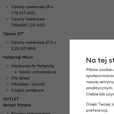
Opony rowerowe 28 x
1.75 (47-622)
Opony rowerowe
700x22C (22-622)
Opony 27"
Opony rowerowe 27.5 x
2.25 (57-584)
Hulajnogi Micro
Na tej s
Akcesoria do hulajnóg
Plików cookie 
Kaski i ochraniacze
społecznościow
Dla dzieci
naszej witryn
Młodzież i Dorośli
analitycznym.
Części zamienne
Ciebie lub uzy
OUTLET
Dzięki Twojej
Sprzęt fitness
preferencji.
Rowery stacjonarne