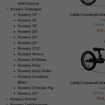
Części do rowerów elektrycznych
Ł
elektryczne
ańcuchy i paski ro
Rowery Składane
Check
Rowery Dziecięce
D
zwonki rowerowe
N
aklejki rowerowe
Rowery Tandem
Lekki rowerek bi
Rowery 14''
F
oteliki rowerowe
Napęd paskowy Gat
Rowery Trójkołowe
Cz
Rowery 16''
Narzędzia rowerowe
Rowerki biegowe
729,00 
H
amulce rowerowe
Rowery 18''
Nóżki rowerowe
619,
Rowery Cargo / transportowe
Rowery 20''
K
asety i wolnobiegi
Rowery 24''
O
bręcze i koła rowe
Kaski rowerowe
Rowery 26"
Rowery 27,5"
Rowery Woom
Rowery KUbikes
Rowery Puky
Rowery Early Rider
Rowery Academy
Bikes
Lekki rowerek bi
Rowery Checker Pig
Co
899,00 
Rowery 29"
764,
Rowery Gravel
Rowery Trekkingowe-