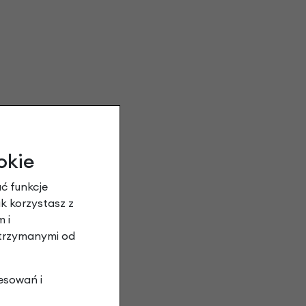
okie
ć funkcje
ak korzystasz z
 i
otrzymanymi od
esowań i