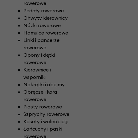
rowerowe
Pedały rowerowe
Chwyty kierownicy
Nóżki rowerowe
Hamulce rowerowe
Linki i pancerze
rowerowe
Opony i dętki
rowerowe
Kierownice i
wsporniki
Nakrętki i obejmy
Obręcze i koła
rowerowe
Piasty rowerowe
Szprychy rowerowe
Kasety i wolnobiegi
Łańcuchy i paski
rowerowe