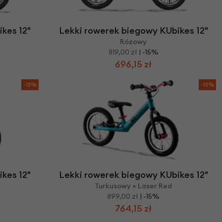
we
y
kes 12"
Lekki rowerek biegowy KUbikes 12"
Różowy
819,00 zł
| -15%
696,15 zł
-15%
-15%
kes 12"
Lekki rowerek biegowy KUbikes 12"
Turkusowy + Laser Red
899,00 zł
| -15%
764,15 zł