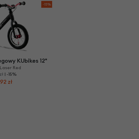
-15%
egowy KUbikes 12"
 Laser Red
zł
| -15%
92 zł