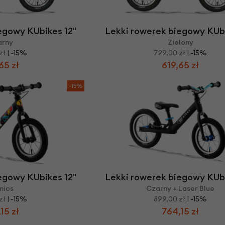
Z
apięcia rowero
Pompki rowerowe
werowe
er Pig
Peruzzo
Gazelle
Pozostałe
N
akrętki i obejm
i:SY
Przerzutki rowerowe
egowy KUbikes 12"
Lekki rowerek biegowy KUbi
es
Inny
arny
Zielony
R
owery transportowe - akcesoria
zł
| -15%
729,00 zł
| -15%
S
akwy i torby rowerowe
65 zł
619,65 zł
Siodełka rowerowe
rowe
-15%
Strida - części
egowy KUbikes 12"
Lekki rowerek biegowy KUbi
mics
Czarny + Laser Blue
zł
| -15%
899,00 zł
| -15%
15 zł
764,15 zł