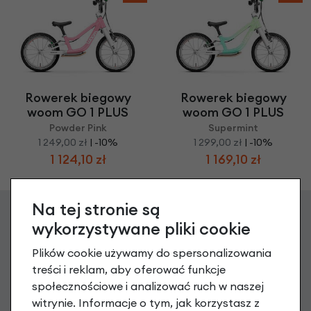
Rowerek biegowy
Rowerek biegowy
woom GO 1 PLUS
woom GO 1 PLUS
Powder Pink
Supermint
1 249,00 zł
| -10%
1 299,00 zł
| -10%
1 124,10 zł
1 169,10 zł
Na tej stronie są
wykorzystywane pliki cookie
Zgarnij 20 zł na pierwsze
Plików cookie używamy do spersonalizowania
zakupy
treści i reklam, aby oferować funkcje
społecznościowe i analizować ruch w naszej
Zapisz się do newslettera, aby otrzymać Kod na zakup
witrynie. Informacje o tym, jak korzystasz z