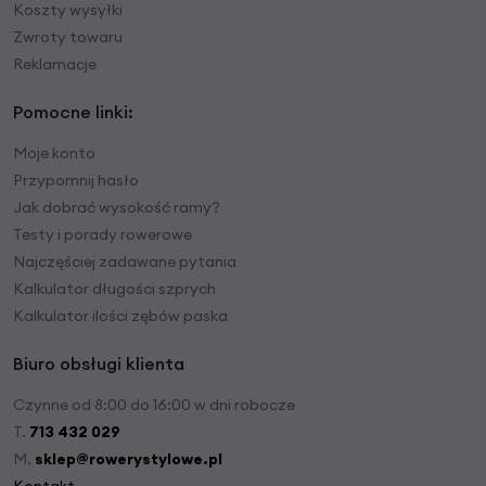
Koszty wysyłki
Zwroty towaru
Reklamacje
Pomocne linki:
Moje konto
Przypomnij hasło
Jak dobrać wysokość ramy?
Testy i porady rowerowe
Najczęściej zadawane pytania
Kalkulator długości szprych
Kalkulator ilości zębów paska
Biuro obsługi klienta
Czynne od 8:00 do 16:00 w dni robocze
T.
713 432 029
M.
sklep@rowerystylowe.pl
Kontakt