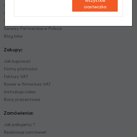
wszystkie
Serwis rowerowy
ciasteczka
Mapa dojazdu
Serwis rowerów elektrycznych
Serwisy Partnerskie w Polsce
Blog bike
Zakupy:
Jak kupować
Formy płatności
Faktury VAT
Rower w firmie bez VAT
Instrukcje video
Bony prezentowe
Zamówienia:
Jak pakujemy ?
Realizacje zamówień