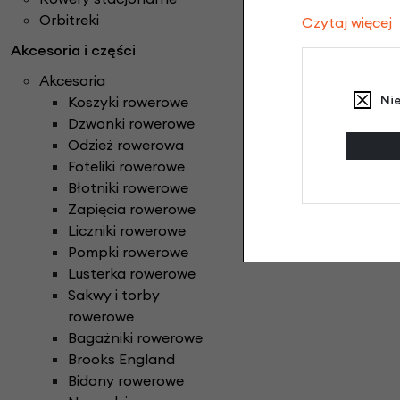
Orbitreki
Czytaj więcej
Akcesoria i części
Akcesoria
Ni
Koszyki rowerowe
Dzwonki rowerowe
Odzież rowerowa
Foteliki rowerowe
Błotniki rowerowe
Zapięcia rowerowe
Liczniki rowerowe
Pompki rowerowe
Lusterka rowerowe
Sakwy i torby
rowerowe
Bagażniki rowerowe
Brooks England
Bidony rowerowe