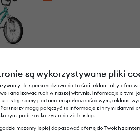
 AUTOMAGIC
usowy
 zł
| -5%
tronie są wykorzystywane pliki co
,55 zł
używamy do spersonalizowania treści i reklam, aby oferowa
e i analizować ruch w naszej witrynie. Informacje o tym, j
y, udostępniamy partnerom społecznościowym, reklamowym
 Partnerzy mogą połączyć te informacje z innymi danymi 
skanymi podczas korzystania z ich usług.
 zgodzie możemy lepiej dopasować ofertę do Twoich zainter