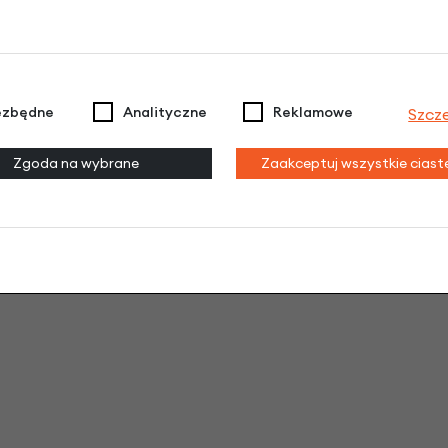
ezbędne
Analityczne
Reklamowe
Szcz
Zgoda na wybrane
Zaakceptuj wszystkie cias