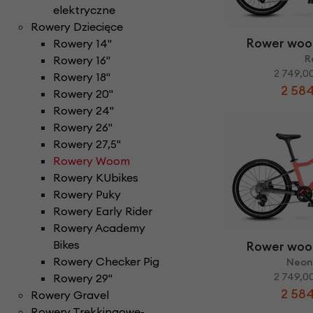
Części do rowerów elektrycznych
Ł
elektryczne
ańcuchy i paski ro
Rowery Składane
Check
Rowery Dziecięce
D
zwonki rowerowe
N
aklejki rowerowe
Rowery Tandem
Rower woo
Rowery 14''
F
oteliki rowerowe
Napęd paskowy Gat
Rowery Trójkołowe
R
Rowery 16''
Narzędzia rowerowe
Rowerki biegowe
2 749,00
H
amulce rowerowe
Rowery 18''
Nóżki rowerowe
2 584
Rowery Cargo / transportowe
Rowery 20''
K
asety i wolnobiegi
Rowery 24''
O
bręcze i koła rowe
Kaski rowerowe
Rowery 26"
Rowery 27,5"
Rowery Woom
Rowery KUbikes
Rowery Puky
Rowery Early Rider
Rowery Academy
Bikes
Rower woo
Rowery Checker Pig
Neon
2 749,00
Rowery 29"
2 584
Rowery Gravel
Rowery Trekkingowe-