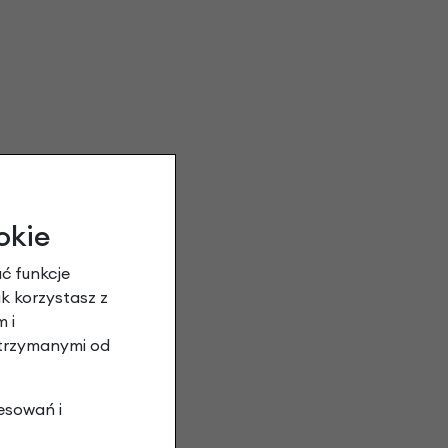
okie
ć funkcje
ak korzystasz z
 i
otrzymanymi od
esowań i