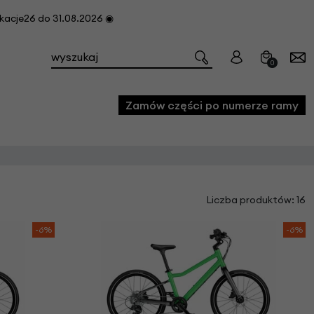
cje26 do 31.08.2026 ◉
0
Zamów części po numerze ramy
e
Liczba produktów: 16
we
owe
-6%
-6%
acji i konserwacji roweru
fon
e