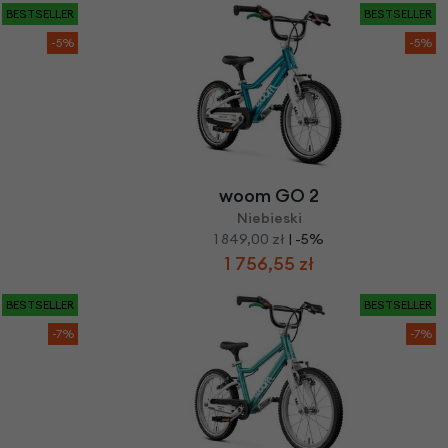
BESTSELLER
BESTSELLER
-5%
-5%
woom GO 2
Niebieski
1 849,00 zł
| -5%
1 756,55 zł
BESTSELLER
BESTSELLER
-7%
-7%