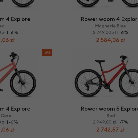
Z
apięcia rowero
Pompki rowerowe
werowe
er Pig
Peruzzo
Gazelle
Pozostałe
N
akrętki i obejm
i:SY
Przerzutki rowerowe
m 4 Explore
Rower woom 4 Explor
es
Inny
ed
Magnetie Blue
R
owery transportowe - akcesoria
 zł
| -6%
2 749,00 zł
| -6%
S
akwy i torby rowerowe
,06 zł
2 584,06 zł
Siodełka rowerowe
rowe
-6%
Strida - części
m 4 Explore
Rower woom 5 Explor
 Coral
Red
 zł
| -6%
2 949,00 zł
| -7%
,06 zł
2 742,57 zł