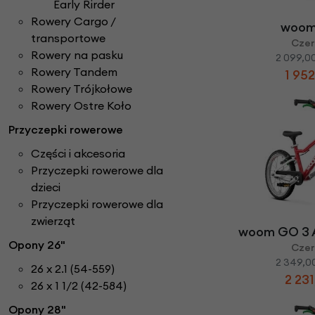
Early Rirder
Rowery Cargo /
woom
transportowe
Cze
Rowery na pasku
2 099,00
Rowery Tandem
1 952
Rowery Trójkołowe
Rowery Ostre Koło
Przyczepki rowerowe
Części i akcesoria
Przyczepki rowerowe dla
dzieci
Przyczepki rowerowe dla
zwierząt
woom GO 3
Opony 26"
Cze
2 349,00
26 x 2.1 (54-559)
2 231
26 x 1 1/2 (42-584)
Opony 28"