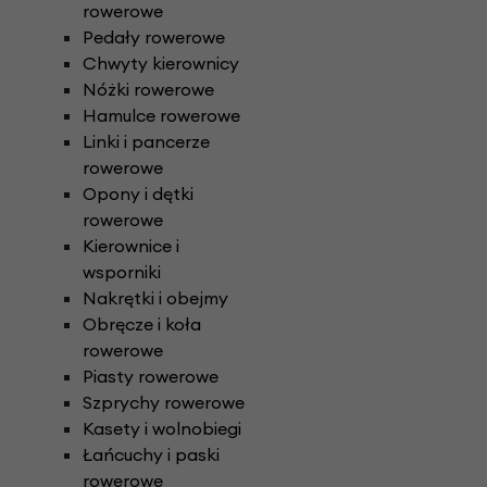
rowerowe
Pedały rowerowe
Chwyty kierownicy
Nóżki rowerowe
Hamulce rowerowe
Linki i pancerze
rowerowe
Opony i dętki
rowerowe
Kierownice i
wsporniki
Nakrętki i obejmy
Obręcze i koła
rowerowe
Piasty rowerowe
Szprychy rowerowe
Kasety i wolnobiegi
Łańcuchy i paski
rowerowe