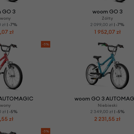
 GO 3
woom GO 3
rwony
Żółty
 zł
| -7%
2 099,00 zł
| -7%
,07 zł
1 952,07 zł
-5%
 AUTOMAGIC
woom GO 3 AUTOMAG
rwony
Niebieski
 zł
| -5%
2 349,00 zł
| -5%
,55 zł
2 231,55 zł
-5%