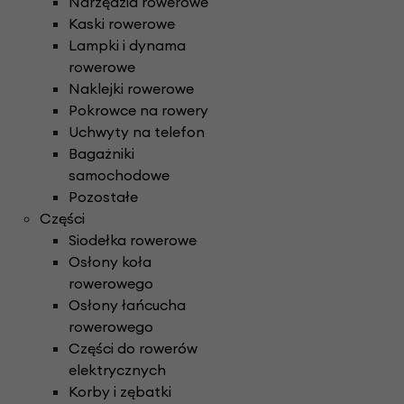
Narzędzia rowerowe
Kaski rowerowe
Lampki i dynama
rowerowe
Naklejki rowerowe
Pokrowce na rowery
Uchwyty na telefon
Bagażniki
samochodowe
Pozostałe
Części
Siodełka rowerowe
Osłony koła
rowerowego
Osłony łańcucha
rowerowego
Części do rowerów
elektrycznych
Korby i zębatki