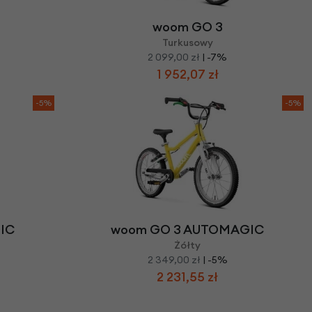
woom GO 3
Turkusowy
2 099,00 zł
| -7%
1 952,07 zł
-5%
-5%
IC
woom GO 3 AUTOMAGIC
Żółty
2 349,00 zł
| -5%
2 231,55 zł