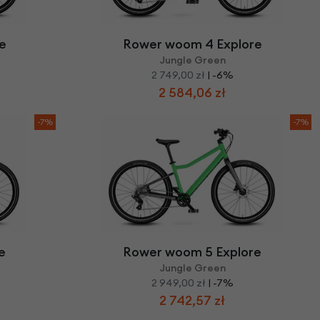
we
y
e
Rower woom 4 Explore
Jungle Green
2 749,00 zł
| -6%
2 584,06 zł
-7%
-7%
e
Rower woom 5 Explore
Jungle Green
2 949,00 zł
| -7%
2 742,57 zł