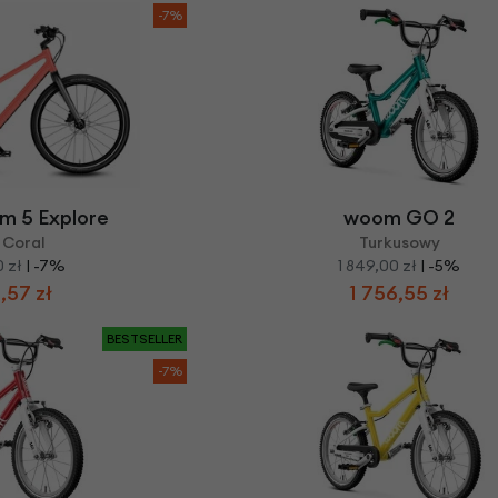
-7%
m 5 Explore
woom GO 2
 Coral
Turkusowy
 zł
| -7%
1 849,00 zł
| -5%
,57 zł
1 756,55 zł
BESTSELLER
-7%