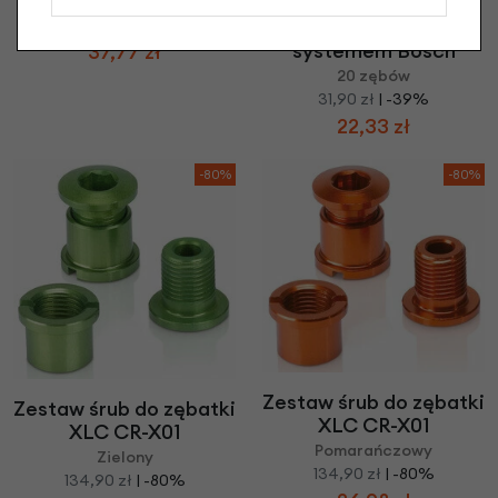
rowerów
125,90 zł
| -70%
elektrycznych z
systemem Bosch
37,77 zł
20 zębów
31,90 zł
| -39%
22,33 zł
-80%
-80%
Zestaw śrub do zębatki
Zestaw śrub do zębatki
XLC CR-X01
XLC CR-X01
Pomarańczowy
Zielony
134,90 zł
| -80%
134,90 zł
| -80%