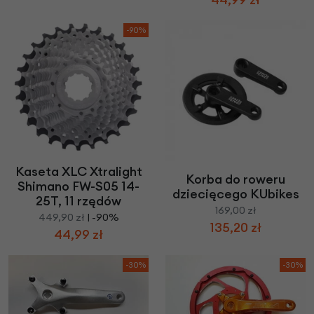
-90%
Kaseta XLC Xtralight
Korba do roweru
Shimano FW-S05 14-
dziecięcego KUbikes
25T, 11 rzędów
169,00 zł
449,90 zł
| -90%
135,20 zł
44,99 zł
-30%
-30%