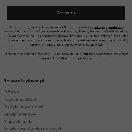
Zapisz się
Możesz zrezygnować w każdej chwili. W tym celu przeczytaj
politykę prywatności
i
cookie. Administratorem Twoich danych osobowych są RoweryStylowe.pl (50-028 Wrocław,
ul. Świdnicka 49; e-mail: sklep@rowerystylowe.pl, telefon: 713 432 029. Podany przez Ciebie
adres e-mail może stanowić Twoje dane osobowe (np. jeżeli zawiera Twoje imię i nazwisko).
* Warunki świadczenia usługi Newsletter
Pokaż więcej
Strona jest chroniona przez reCAPTCHA i obowiązują ją
Polityka prywatności Google
oraz
Warunki korzystania z usługi Google
.
RoweryStylowe.pl
O firmie
Regulamin sklepu
Polityka prywatności
Serwis rowerowy
Mapa dojazdu
Serwis rowerów elektrycznych