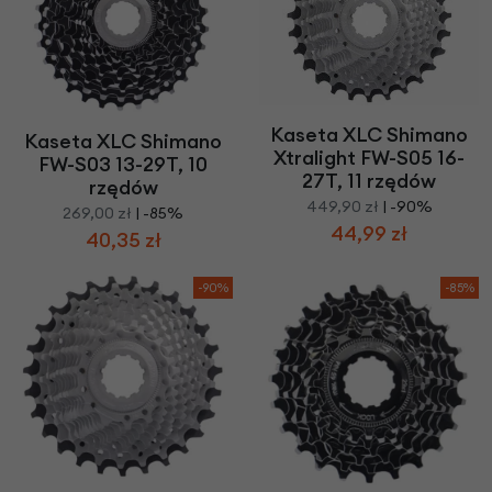
Kaseta XLC Shimano
Kaseta XLC Shimano
Xtralight FW-S05 16-
FW-S03 13-29T, 10
27T, 11 rzędów
rzędów
449,90 zł
| -90%
269,00 zł
| -85%
44,99 zł
40,35 zł
-90%
-85%