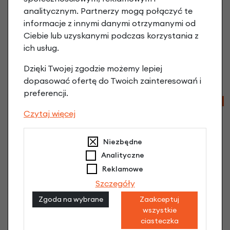
analitycznym. Partnerzy mogą połączyć te
Korby do roweru
informacje z innymi danymi otrzymanymi od
Osłona korby FreeRide
elektrycznego XLC
XLC CG-A01
Ciebie lub uzyskanymi podczas korzystania z
Lasco 170 mm
ich usług.
119,90 zł
Srebrny
35,97 zł
169,90 zł
| -75%
Dzięki Twojej zgodzie możemy lepiej
42,48 zł
dopasować ofertę do Twoich zainteresowań i
preferencji.
-70%
-39%
Czytaj więcej
Niezbędne
Analityczne
Reklamowe
Szczegóły
Zgoda na wybrane
Zaakceptuj
Przednia zębatka
Przednia zębatka
wszystkie
rowerowa Stronglight
Stronglight do
ciasteczka
44Z