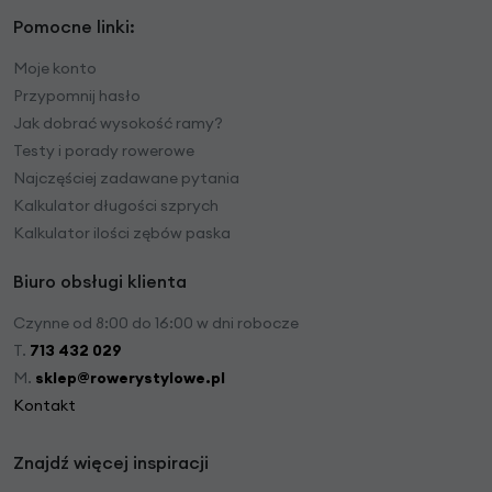
Pomocne linki:
Moje konto
Przypomnij hasło
Jak dobrać wysokość ramy?
Testy i porady rowerowe
Najczęściej zadawane pytania
Kalkulator długości szprych
Kalkulator ilości zębów paska
Biuro obsługi klienta
Czynne od 8:00 do 16:00 w dni robocze
T.
713 432 029
M.
sklep@rowerystylowe.pl
Kontakt
Znajdź więcej inspiracji