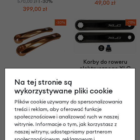
570,00 zł
| -30%
49,00 zł
399,00 zł
-30%
-75%
Korby do roweru
elektrycznego XLC
Korba rowerowa Strida
Lasco 170 mm
zestaw EVO
Na tej stronie są
Czarny
115,00 zł
| -30%
169,90 zł
| -75%
wykorzystywane pliki cookie
80,50 zł
42,48 zł
Plików cookie używamy do spersonalizowania
treści i reklam, aby oferować funkcje
-75%
społecznościowe i analizować ruch w naszej
witrynie. Informacje o tym, jak korzystasz z
naszej witryny, udostępniamy partnerom
społecznościowym, reklamowym i