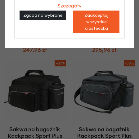
Szczegóły
Zgoda na wybrane
Zaakceptuj
Sakwa na bagażnik
Sakwa na bagażnik
wszystkie
KLICKfix Rackpack 1
KLICKfix Rackpack
ciasteczka
Plus
Touring
619,90 zł
| -60%
739,90 zł
| -60%
247,96 zł
295,96 zł
-60%
-50%
Sakwa na bagażnik
Sakwa na bagażnik
Rackpack Sport Plus
Rackpack Sport Plus