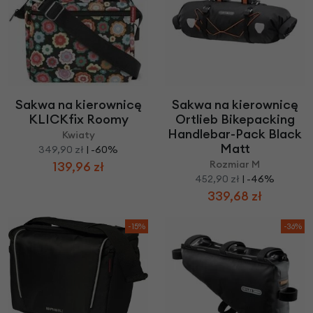
Sakwa na kierownicę
Sakwa na kierownicę
KLICKfix Roomy
Ortlieb Bikepacking
Handlebar-Pack Black
Kwiaty
Matt
349,90 zł
| -60%
Rozmiar M
139,96 zł
452,90 zł
| -46%
339,68 zł
-15%
-36%