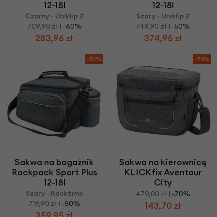
12-18l
12-18l
Czarny - Uniklip 2
Szary - Uniklip 2
709,90 zł
| -60%
749,90 zł
| -50%
283,96 zł
374,95 zł
-50%
-70%
Sakwa na bagażnik
Sakwa na kierownicę
Rackpack Sport Plus
KLICKfix Aventour
12-18l
City
Szary - Racktime
479,00 zł
| -70%
719,90 zł
| -50%
143,70 zł
359,95 zł