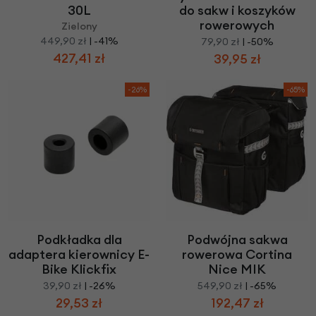
30L
do sakw i koszyków
rowerowych
Zielony
449,90 zł
| -41%
79,90 zł
| -50%
427,41 zł
39,95 zł
-26%
-65%
Podkładka dla
Podwójna sakwa
adaptera kierownicy E-
rowerowa Cortina
Bike Klickfix
Nice MIK
39,90 zł
| -26%
549,90 zł
| -65%
29,53 zł
192,47 zł