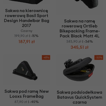
Sakwa na kierownicę
rowerową Basil Sport
Design Handelbar Bag
Sakwa na ramę
2017
rowerową Ortlieb
Bikepacking Frame-
Czarny
Pack Black Matt 4L
199,90 zł
| -15%
187,91 zł
383,90 zł
| -36%
345,51 zł
-45%
-30%
Sakwa pod ramę New
Sakwa podsiodełkowa
Looxs FrameBag
Batavus QuickSystem
czarna
87,90 zł
| -45%