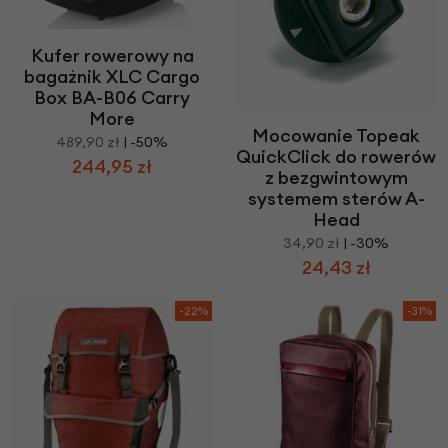
Kufer rowerowy na
bagażnik XLC Cargo
Box BA-B06 Carry
More
Mocowanie Topeak
489,90 zł
| -50%
QuickClick do rowerów
244,95 zł
z bezgwintowym
systemem sterów A-
Head
34,90 zł
| -30%
24,43 zł
-22%
-31%