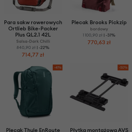
Para sakw rowerowych
Plecak Brooks Pickzip
Ortlieb Bike-Packer
bordowy
Plus QL2.1 42L
1 100,90 zł
| -31%
Salsa-Dark Chilli
770,63 zł
840,90 zł
| -22%
714,77 zł
-41%
-50%
Plecak Thule EnRoute
Płytka montażowa AVS