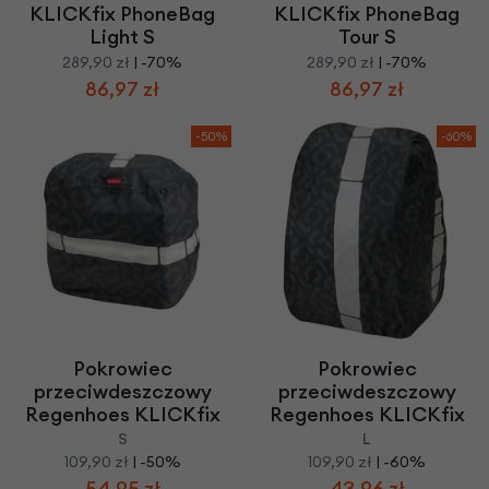
KLICKfix PhoneBag
KLICKfix PhoneBag
Light S
Tour S
289,90 zł
| -70%
289,90 zł
| -70%
86,97 zł
86,97 zł
-50%
-60%
Pokrowiec
Pokrowiec
przeciwdeszczowy
przeciwdeszczowy
Regenhoes KLICKfix
Regenhoes KLICKfix
S
L
109,90 zł
| -50%
109,90 zł
| -60%
54,95 zł
43,96 zł