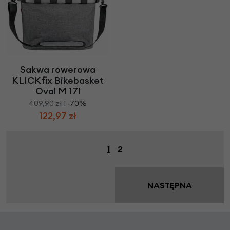
Sakwa rowerowa
KLICKfix Bikebasket
Oval M 17l
409,90 zł
| -70%
122,97 zł
1
2
NASTĘPNA