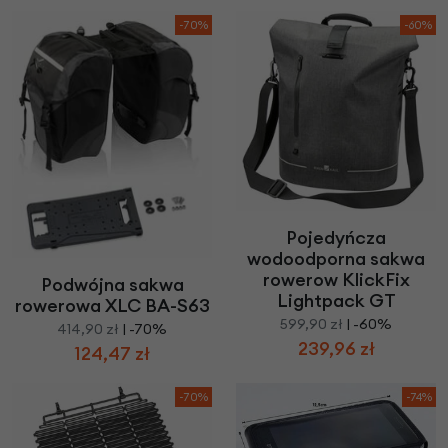
-70%
-60%
Pojedyńcza
wodoodporna sakwa
rowerow KlickFix
Podwójna sakwa
Lightpack GT
rowerowa XLC BA-S63
599,90 zł
| -60%
414,90 zł
| -70%
239,96 zł
124,47 zł
-70%
-74%