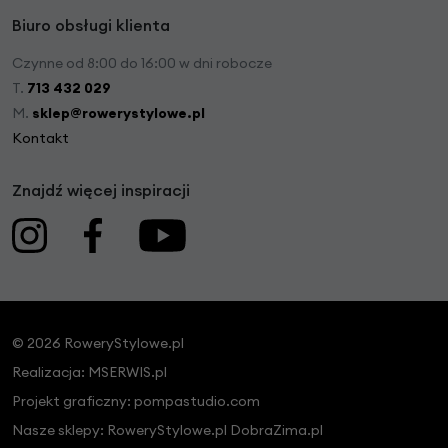
Biuro obsługi klienta
Czynne od 8:00 do 16:00 w dni robocze
T.
713 432 029
M.
sklep@rowerystylowe.pl
Kontakt
Znajdź więcej inspiracji
© 2026 RoweryStylowe.pl
Realizacja:
MSERWIS.pl
Projekt graficzny:
pompastudio.com
Nasze sklepy:
RoweryStylowe.pl
DobraZima.pl