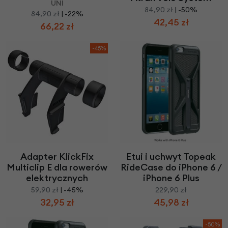
UNI
84,90 zł
| -50%
84,90 zł
| -22%
42,45 zł
66,22 zł
-45%
Adapter KlickFix
Etui i uchwyt Topeak
Multiclip E dla rowerów
RideCase do iPhone 6 /
elektrycznych
iPhone 6 Plus
59,90 zł
| -45%
229,90 zł
32,95 zł
45,98 zł
-50%