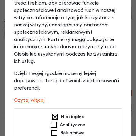
treści i reklam, aby oferować funkcje
społecznościowe i analizować ruch w naszej
witrynie. Informacje o tym, jak korzystasz z
naszej witryny, udostępniamy partnerom
społecznościowym, reklamowym i
analitycznym. Partnerzy mogą połączyć te
informacje z innymi danymi otrzymanymi od
Pokrowiec Topeak
Pokrowiec Topeak
DryBag 6 na iPhone 6 /
Ciebie lub uzyskanymi podczas korzystania z
Smart Phone DryBag 5
iPhone 6 Plus
ich usług.
biały
91,90 zł
| -13%
75,90 zł
| -76%
Dzięki Twojej zgodzie możemy lepiej
50,55 zł
22,77 zł
dopasować ofertę do Twoich zainteresowań i
preferencji.
-60%
-60%
Czytaj więcej
Niezbędne
Analityczne
Reklamowe