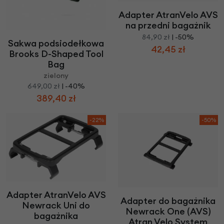
Adapter AtranVelo AVS
na przedni bagażnik
84,90 zł
| -50%
Sakwa podsiodełkowa
42,45 zł
Brooks D-Shaped Tool
Bag
zielony
649,00 zł
| -40%
389,40 zł
-22%
-50%
Adapter AtranVelo AVS
Adapter do bagażnika
Newrack Uni do
Newrack One (AVS)
bagażnika
Atran Velo System