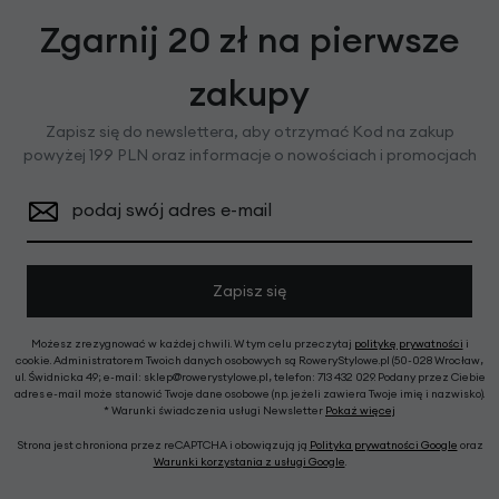
Zgarnij 20 zł na pierwsze
zakupy
Zapisz się do newslettera, aby otrzymać Kod na zakup
powyżej 199 PLN oraz informacje o nowościach i promocjach
podaj swój adres e-mail
Zapisz się
Możesz zrezygnować w każdej chwili. W tym celu przeczytaj
politykę prywatności
i
cookie. Administratorem Twoich danych osobowych są RoweryStylowe.pl (50-028 Wrocław,
ul. Świdnicka 49; e-mail: sklep@rowerystylowe.pl, telefon: 713 432 029. Podany przez Ciebie
adres e-mail może stanowić Twoje dane osobowe (np. jeżeli zawiera Twoje imię i nazwisko).
* Warunki świadczenia usługi Newsletter
Pokaż więcej
Strona jest chroniona przez reCAPTCHA i obowiązują ją
Polityka prywatności Google
oraz
Warunki korzystania z usługi Google
.