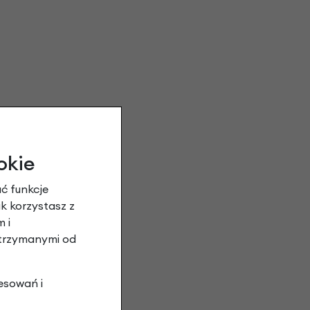
okie
ć funkcje
ak korzystasz z
 i
otrzymanymi od
esowań i