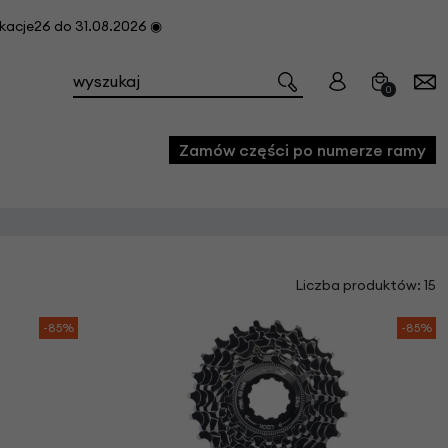
cje26 do 31.08.2026 ◉
0
Zamów części po numerze ramy
e
Liczba produktów: 15
we
owe
-85%
-85%
acji i konserwacji roweru
fon
e