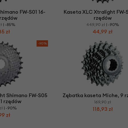
himano FW-S01 16-
Kaseta XLC Xtralight FW-S
 rzędów
rzędów
zł
| -85%
449,90 zł
| -90%
85 zł
44,99 zł
-90%
ght Shimano FW-S05
Zębatka kaseta Miche, 9 
11 rzędów
169,90 zł
zł
| -90%
118,93 zł
99 zł