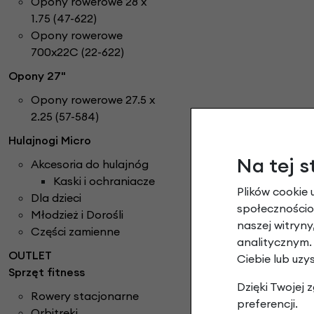
Opony rowerowe 28 x
1.75 (47-622)
Opony rowerowe
700x22C (22-622)
Opony 27"
Opony rowerowe 27.5 x
2.25 (57-584)
Hulajnogi Micro
Na tej s
Akcesoria do hulajnóg
Kaski i ochraniacze
Plików cookie 
Dla dzieci
społecznościow
Młodzież i Dorośli
naszej witryn
Części zamienne
analitycznym.
OUTLET
Ciebie lub uzy
Sprzęt fitness
Dzięki Twojej
Rowery stacjonarne
preferencji.
Orbitreki