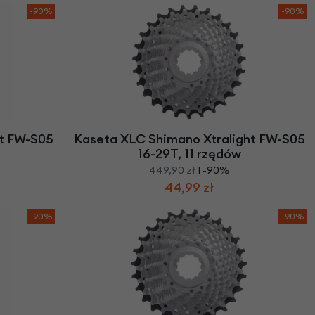
-90%
-90%
ht FW-S05
Kaseta XLC Shimano Xtralight FW-S05
16-29T, 11 rzędów
449,90 zł
| -90%
44,99 zł
-90%
-90%