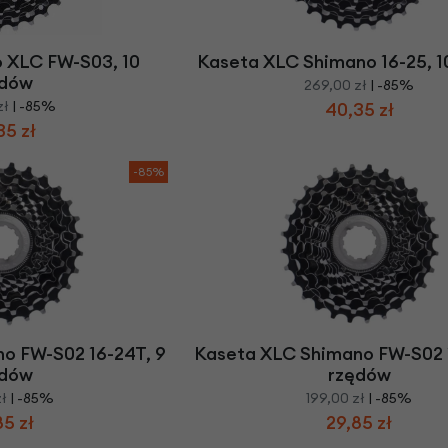
Z
apięcia rowero
Pompki rowerowe
werowe
er Pig
Peruzzo
Gazelle
Pozostałe
N
akrętki i obejm
i:SY
Przerzutki rowerowe
 XLC FW-S03, 10
Kaseta XLC Shimano 16-25, 1
es
Inny
ędów
269,00 zł
| -85%
R
owery transportowe - akcesoria
zł
| -85%
40,35 zł
S
akwy i torby rowerowe
35 zł
Siodełka rowerowe
rowe
-85%
Strida - części
o FW-S02 16-24T, 9
Kaseta XLC Shimano FW-S02 
ędów
rzędów
zł
| -85%
199,00 zł
| -85%
85 zł
29,85 zł