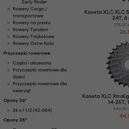
Early Rirder
Rowery Cargo /
Kaseta XLC XLC S
transportowe
24T, 8
Rowery na pasku
179,00 
Rowery Tandem
26,
Rowery Trójkołowe
Rowery Ostre Koło
Przyczepki rowerowe
Części i akcesoria
Przyczepki rowerowe dla
dzieci
Przyczepki rowerowe dla
zwierząt
Kaseta XLC Xtrali
Opony 26"
14-25T, 
449,90 
26 x 1 1/2 (42-584)
44,
Opony 28"