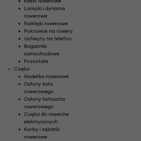
Kaski rowerowe
Lampki i dynama
rowerowe
Naklejki rowerowe
Pokrowce na rowery
Uchwyty na telefon
Bagażniki
samochodowe
Pozostałe
Części
Siodełka rowerowe
Osłony koła
rowerowego
Osłony łańcucha
rowerowego
Części do rowerów
elektrycznych
Korby i zębatki
rowerowe