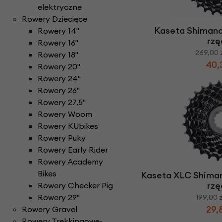
Części do rowerów elektrycznych
Ł
elektryczne
ańcuchy i paski ro
Rowery Składane
Check
Rowery Dziecięce
D
zwonki rowerowe
N
aklejki rowerowe
Rowery Tandem
Kaseta Shimano
Rowery 14''
F
oteliki rowerowe
Napęd paskowy Gat
Rowery Trójkołowe
rz
Rowery 16''
Narzędzia rowerowe
Rowerki biegowe
H
269,00 
amulce rowerowe
Rowery 18''
Nóżki rowerowe
Rowery Cargo / transportowe
40,
Rowery 20''
K
asety i wolnobiegi
Rowery 24''
O
bręcze i koła rowe
Kaski rowerowe
Rowery 26"
Rowery 27,5"
Rowery Woom
Rowery KUbikes
Rowery Puky
Rowery Early Rider
Rowery Academy
Bikes
Kaseta XLC Shiman
rz
Rowery Checker Pig
Rowery 29"
199,00 
29,
Rowery Gravel
Rowery Trekkingowe-