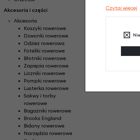
Czytaj więcej
Akcesoria i części
Akcesoria
Koszyki rowerowe
Ni
Dzwonki rowerowe
Odzież rowerowa
Foteliki rowerowe
Błotniki rowerowe
Zapięcia rowerowe
Liczniki rowerowe
Pompki rowerowe
Lusterka rowerowe
Sakwy i torby
rowerowe
Bagażniki rowerowe
Brooks England
Bidony rowerowe
Narzędzia rowerowe