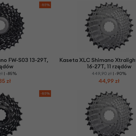
-85%
no FW-S03 13-29T,
Kaseta XLC Shimano Xtralig
zędów
16-27T, 11 rzędów
zł
| -85%
449,90 zł
| -90%
35 zł
44,99 zł
-85%