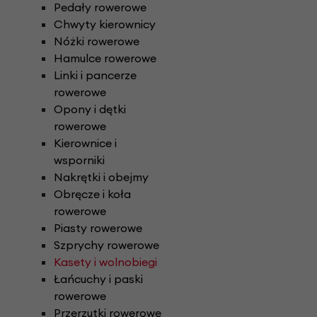
Pedały rowerowe
Chwyty kierownicy
Nóżki rowerowe
Hamulce rowerowe
Linki i pancerze
rowerowe
Opony i dętki
rowerowe
Kierownice i
wsporniki
Nakrętki i obejmy
Obręcze i koła
rowerowe
Piasty rowerowe
Szprychy rowerowe
Kasety i wolnobiegi
Łańcuchy i paski
rowerowe
Przerzutki rowerowe