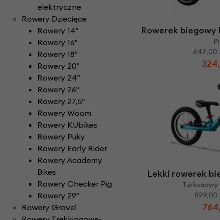
Części do rowerów elektrycznych
Ł
elektryczne
ańcuchy i paski ro
Rowery Składane
Check
Rowery Dziecięce
D
zwonki rowerowe
N
aklejki rowerowe
Rowery Tandem
Rowerek biegowy B
Rowery 14''
F
oteliki rowerowe
Napęd paskowy Gat
Rowery Trójkołowe
P
Rowery 16''
Narzędzia rowerowe
Rowerki biegowe
649,00 
H
amulce rowerowe
Rowery 18''
Nóżki rowerowe
324,
Rowery Cargo / transportowe
Rowery 20''
K
asety i wolnobiegi
Rowery 24''
O
bręcze i koła rowe
Kaski rowerowe
Rowery 26"
Rowery 27,5"
Rowery Woom
Rowery KUbikes
Rowery Puky
Rowery Early Rider
Rowery Academy
Bikes
Lekki rowerek bi
Rowery Checker Pig
Turkusowy 
Rowery 29"
899,00 
764,
Rowery Gravel
Rowery Trekkingowe-