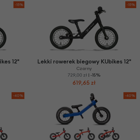
-15%
-15%
kes 12"
Lekki rowerek biegowy KUbikes 12"
Czarny
729,00 zł
| -15%
619,65 zł
-40%
-40%