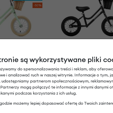
-50%
owy Creme MIA
Rowerek biegowy Creme Mi
Boys z koszyczkiem
IO POLKA
zł
| -50%
Czarny + koszyk
tronie są wykorzystywane pliki co
799,00 zł
| -60%
50 zł
319,60 zł
używamy do spersonalizowania treści i reklam, aby oferowa
e i analizować ruch w naszej witrynie. Informacje o tym, j
BESTSELLER
y, udostępniamy partnerom społecznościowym, reklamowym
-25%
 Partnerzy mogą połączyć te informacje z innymi danymi 
skanymi podczas korzystania z ich usług.
 zgodzie możemy lepiej dopasować ofertę do Twoich zainter