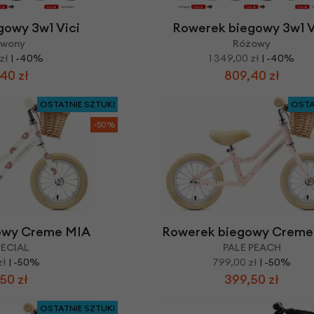
gowy 3w1 Vici
Rowerek biegowy 3w1 V
rwony
Różowy
zł
| -40%
1 349,00 zł
| -40%
40 zł
809,40 zł
OSTATNIE SZTUKI
OSTA
-50%
owy Creme MIA
Rowerek biegowy Creme
PECIAL
PALE PEACH
zł
| -50%
799,00 zł
| -50%
50 zł
399,50 zł
OSTATNIE SZTUKI