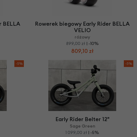
er BELLA
Rowerek biegowy Early Rider BELLA
VELIO
różowy
899,00 zł
| -10%
809,10 zł
-5%
-5%
Early Rider Belter 12"
Sage Green
1 099,00 zł
| -5%