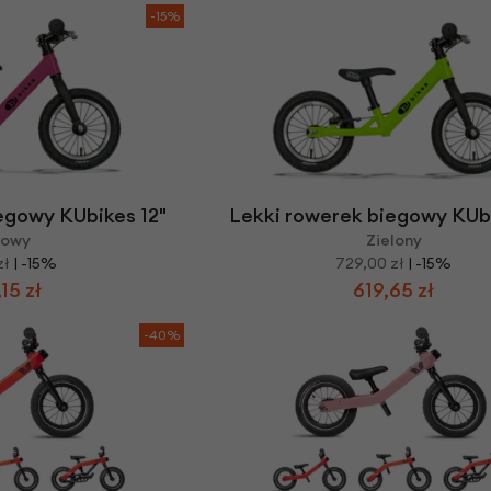
-15%
egowy KUbikes 12"
Lekki rowerek biegowy KUbi
żowy
Zielony
zł
| -15%
729,00 zł
| -15%
15 zł
619,65 zł
-40%