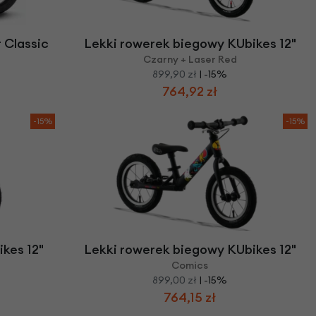
we
y
 Classic
Lekki rowerek biegowy KUbikes 12"
Czarny + Laser Red
899,90 zł
| -15%
764,92 zł
-15%
-15%
kes 12"
Lekki rowerek biegowy KUbikes 12"
Comics
899,00 zł
| -15%
764,15 zł