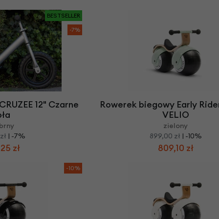
BESTSELLER
-7%
CRUZEE 12" Czarne
Rowerek biegowy Early Rid
oła
VELIO
brny
zielony
zł
| -7%
899,00 zł
| -10%
25 zł
809,10 zł
-10%