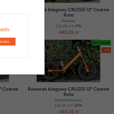
 12"
Rowerek biegowy CRUZEE 12" Czarne
Koła
łko
Różowy
525,00 zł
| -7%
egóły
488,25 zł
teczka
BESTSELLER
BESTSELLER
-25%
-25%
" Czarne
Rowerek biegowy CRUZEE 12" Czarne
Koła
Pomarańczowy
525,00 zł
| -25%
488,25 zł