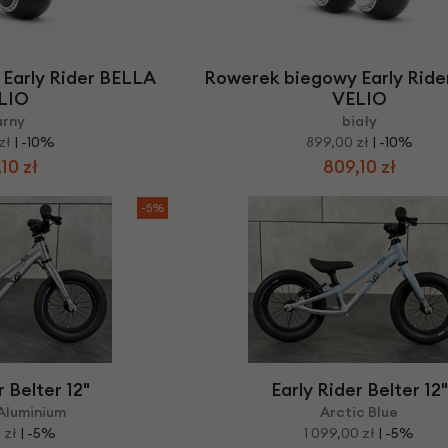
Early Rider BELLA
Rowerek biegowy Early Rid
LIO
VELIO
arny
biały
zł
| -10%
899,00 zł
| -10%
10 zł
809,10 zł
-5%
r Belter 12"
Early Rider Belter 12"
Aluminium
Arctic Blue
 zł
| -5%
1 099,00 zł
| -5%