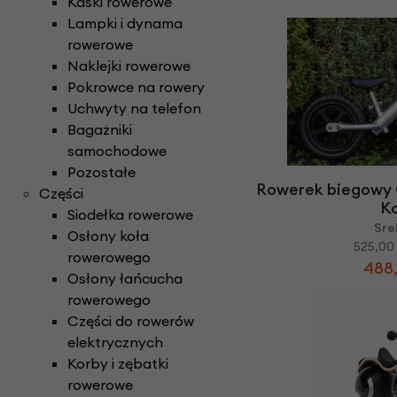
Kaski rowerowe
Lampki i dynama
rowerowe
Naklejki rowerowe
Pokrowce na rowery
Uchwyty na telefon
Bagażniki
samochodowe
Pozostałe
Rowerek biegowy 
Części
K
Siodełka rowerowe
Sre
Osłony koła
525,00 
rowerowego
488,
Osłony łańcucha
rowerowego
Części do rowerów
elektrycznych
Korby i zębatki
rowerowe