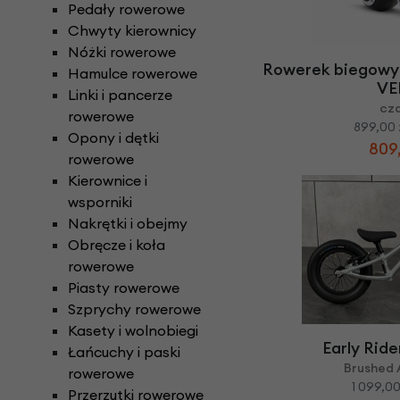
Pedały rowerowe
Chwyty kierownicy
Nóżki rowerowe
Rowerek biegowy 
Hamulce rowerowe
VE
Linki i pancerze
cz
rowerowe
899,00 
Opony i dętki
809,
rowerowe
Kierownice i
wsporniki
Nakrętki i obejmy
Obręcze i koła
rowerowe
Piasty rowerowe
Szprychy rowerowe
Kasety i wolnobiegi
Early Ride
Łańcuchy i paski
Brushed 
rowerowe
1 099,00
Przerzutki rowerowe