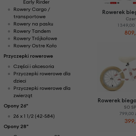
Early Rirder
Rowery Cargo /
Rowerek bie
transportowe
Cze
Rowery na pasku
1 349,00 
Rowery Tandem
809,
Rowery Trójkołowe
Rowery Ostre Koło
Przyczepki rowerowe
Części i akcesoria
Przyczepki rowerowe dla
dzieci
Przyczepki rowerowe dla
zwierząt
Rowerek bieg
Opony 26"
SO S
799,00 
26 x 1 1/2 (42-584)
399,
Opony 28"