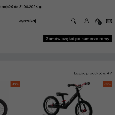
cje26 do 31.08.2026 ◉
0
Zamów części po numerze ramy
e
Liczba produktów: 49
we
owe
-10%
-15%
acji i konserwacji roweru
fon
e