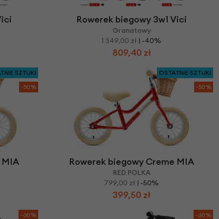
ici
Rowerek biegowy 3w1 Vici
Granatowy
1 349,00 zł
| -40%
809,40 zł
TNIE SZTUKI
OSTATNIE SZTUKI
-50%
-50%
 MIA
Rowerek biegowy Creme MIA
RED POLKA
799,00 zł
| -50%
399,50 zł
-60%
-60%