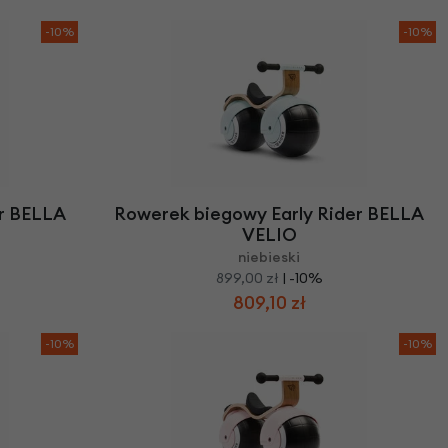
-10%
-10%
er BELLA
Rowerek biegowy Early Rider BELLA
VELIO
niebieski
899,00 zł
| -10%
809,10 zł
-10%
-10%