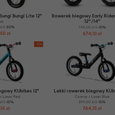
Z
apięcia rowero
Pompki rowerowe
werowe
er Pig
Peruzzo
Gazelle
Pozostałe
N
akrętki i obejm
i:SY
Przerzutki rowerowe
ungi Bungi Lite 12"
Rowerek biegowy Early Rider
es
Inny
12”/14”
ink
R
owery transportowe - akcesoria
zł
| -50%
749,00 zł
| -10%
S
akwy i torby rowerowe
50 zł
674,10 zł
Siodełka rowerowe
rowe
-15%
Strida - części
egowy KUbikes 12"
Lekki rowerek biegowy KUbi
+ Laser Red
Czarny + Laser Blue
zł
| -15%
899,00 zł
| -15%
15 zł
764,15 zł