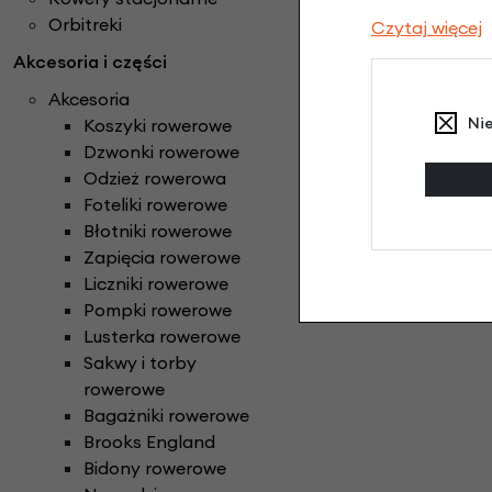
Orbitreki
Czytaj więcej
Akcesoria i części
Akcesoria
Ni
Koszyki rowerowe
Dzwonki rowerowe
Odzież rowerowa
Foteliki rowerowe
Błotniki rowerowe
Zapięcia rowerowe
Liczniki rowerowe
Pompki rowerowe
Lusterka rowerowe
Sakwy i torby
rowerowe
Bagażniki rowerowe
Brooks England
Bidony rowerowe