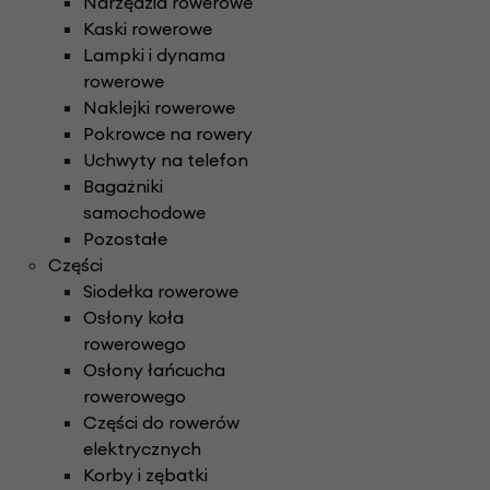
Narzędzia rowerowe
Kaski rowerowe
Lampki i dynama
rowerowe
Naklejki rowerowe
Pokrowce na rowery
Uchwyty na telefon
Bagażniki
samochodowe
Pozostałe
Części
Siodełka rowerowe
Osłony koła
rowerowego
Osłony łańcucha
rowerowego
Części do rowerów
elektrycznych
Korby i zębatki