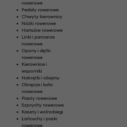
rowerowe
Pedały rowerowe
Chwyty kierownicy
Nóżki rowerowe
Hamulce rowerowe
Linki i pancerze
rowerowe
Opony i dętki
rowerowe
Kierownice i
wsporniki
Nakrętki i obejmy
Obręcze i koła
rowerowe
Piasty rowerowe
Szprychy rowerowe
Kasety i wolnobiegi
Łańcuchy i paski
rowerowe