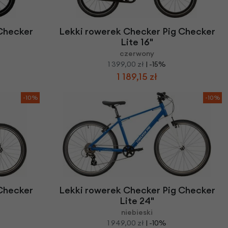
we
y
Checker
Lekki rowerek Checker Pig Checker
Lite 16"
czerwony
1 399,00 zł
| -15%
1 189,15 zł
-10%
-10%
Checker
Lekki rowerek Checker Pig Checker
Lite 24"
niebieski
1 949,00 zł
| -10%