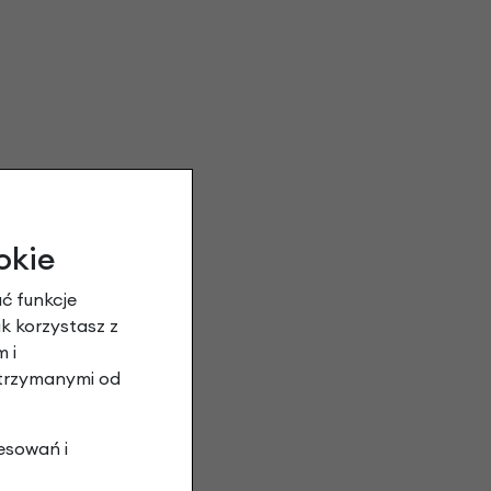
okie
ć funkcje
ak korzystasz z
 i
otrzymanymi od
esowań i