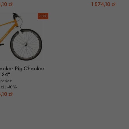
,10 zł
1 574,10 zł
-10%
ecker Pig Checker
e 24"
rańcz
 zł
| -10%
,10 zł