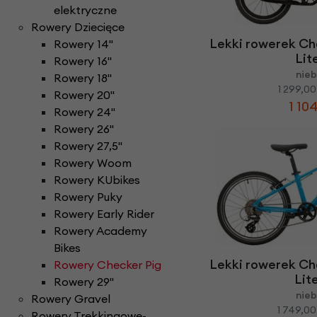
Części do rowerów elektrycznych
Ł
elektryczne
ańcuchy i paski ro
Rowery Składane
Check
Rowery Dziecięce
D
zwonki rowerowe
N
aklejki rowerowe
Rowery Tandem
Lekki rowerek Ch
Rowery 14''
F
oteliki rowerowe
Napęd paskowy Gat
Rowery Trójkołowe
Lit
Rowery 16''
Narzędzia rowerowe
Rowerki biegowe
nieb
H
amulce rowerowe
Rowery 18''
Nóżki rowerowe
1 299,00
Rowery Cargo / transportowe
Rowery 20''
K
asety i wolnobiegi
1 104
Rowery 24''
O
bręcze i koła rowe
Kaski rowerowe
Rowery 26"
Rowery 27,5"
Rowery Woom
Rowery KUbikes
Rowery Puky
Rowery Early Rider
Rowery Academy
Bikes
Lekki rowerek Ch
Rowery Checker Pig
Lit
Rowery 29"
nieb
Rowery Gravel
1 749,00
Rowery Trekkingowe-