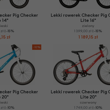
Z
apięcia rowero
Pompki rowerowe
werowe
er Pig
Peruzzo
Gazelle
Pozostałe
N
akrętki i obejm
i:SY
Przerzutki rowerowe
ecker Pig Checker
Lekki rowerek Checker Pig 
es
Inny
e 14"
Lite 16"
R
owery transportowe - akcesoria
ieski
zielony
S
akwy i torby rowerowe
 zł
| -15%
1 399,00 zł
| -15%
,15 zł
1 189,15 zł
Siodełka rowerowe
rowe
Strida - części
-10%
ecker Pig Checker
Lekki rowerek Checker Pig 
e 20"
Lite 20"
ieski
czerwony
 zł
| -10%
1 749,00 zł
| -10%