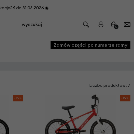
cje26 do 31.08.2026 ◉
0
Zamów części po numerze ramy
e
Liczba produktów: 7
we
owe
-15%
-15%
acji i konserwacji roweru
fon
e