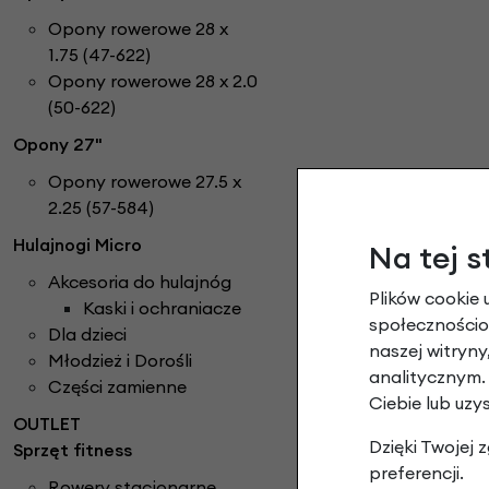
Opony rowerowe 28 x
1.75 (47-622)
Opony rowerowe 28 x 2.0
(50-622)
Opony 27"
Opony rowerowe 27.5 x
2.25 (57-584)
Hulajnogi Micro
Na tej s
Akcesoria do hulajnóg
Plików cookie 
Kaski i ochraniacze
społecznościow
Dla dzieci
naszej witryn
Młodzież i Dorośli
analitycznym.
Części zamienne
Ciebie lub uzy
OUTLET
Dzięki Twojej
Sprzęt fitness
preferencji.
Rowery stacjonarne