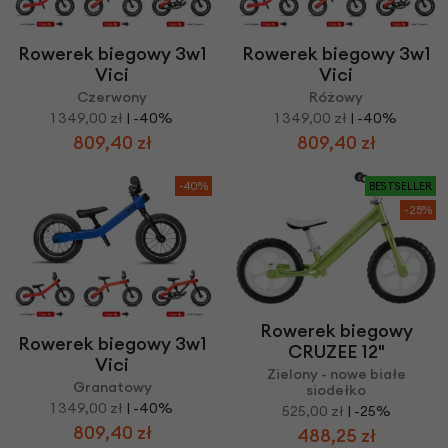
Rowerek biegowy 3w1
Rowerek biegowy 3w1
Vici
Vici
Czerwony
Różowy
1 349,00 zł
| -40%
1 349,00 zł
| -40%
809,40 zł
809,40 zł
-40%
BESTSELLER
-25%
Rowerek biegowy
Rowerek biegowy 3w1
CRUZEE 12"
Vici
Zielony - nowe białe
Granatowy
siodełko
1 349,00 zł
| -40%
525,00 zł
| -25%
809,40 zł
488,25 zł