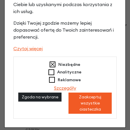
Ciebie lub uzyskanymi podczas korzystania z
ich usług.
Dzięki Twojej zgodzie możemy lepiej
Rowerek biegowy Early
Rowerek biegowy Early
dopasować ofertę do Twoich zainteresowań i
Rider BELLA VELIO
Rider BELLA VELIO
preferencji.
biały
różowy
899,00 zł
| -10%
899,00 zł
| -10%
Czytaj więcej
809,10 zł
809,10 zł
-10%
Niezbędne
Analityczne
Reklamowe
Szczegóły
Zgoda na wybrane
Zaakceptuj
wszystkie
ciasteczka
Rowerek biegowy Early
Rider BELLA VELIO
czarny