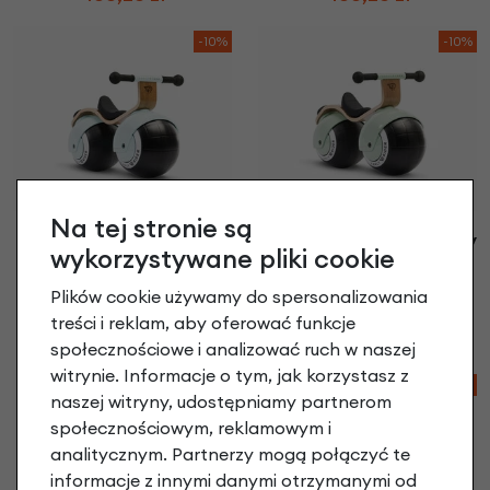
-10%
-10%
Na tej stronie są
Rowerek biegowy Early
Rowerek biegowy Early
wykorzystywane pliki cookie
Rider BELLA VELIO
Rider BELLA VELIO
niebieski
zielony
Plików cookie używamy do spersonalizowania
899,00 zł
| -10%
899,00 zł
| -10%
treści i reklam, aby oferować funkcje
809,10 zł
809,10 zł
społecznościowe i analizować ruch w naszej
witrynie. Informacje o tym, jak korzystasz z
-10%
-10%
naszej witryny, udostępniamy partnerom
społecznościowym, reklamowym i
analitycznym. Partnerzy mogą połączyć te
informacje z innymi danymi otrzymanymi od