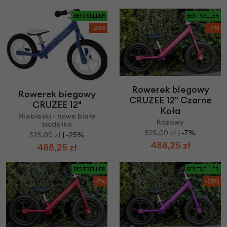
BESTSELLER
BESTSELLER
-25%
-7%
Rowerek biegowy
Rowerek biegowy
CRUZEE 12" Czarne
CRUZEE 12"
Koła
Niebieski - nowe białe
Różowy
siodełko
525,00 zł
| -7%
525,00 zł
| -25%
488,25 zł
488,25 zł
BESTSELLER
BESTSELLER
-7%
-25%