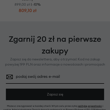
899,00 zł
| -10%
809,10 zł
Zgarnij 20 zł na pierwsze
zakupy
Zapisz się do newslettera, aby otrzymać Kod na zakup
powyżej 199 PLN oraz informacje o nowościach i promocjach
podaj swój adres e-mail
Zapisz się
Możesz zrezygnować w każdej chwili. W tym celu przeczytaj
politykę prywatności
i
cookie. Administratorem Twoich danych osobowych są RoweryStylowe.pl (50-028 Wrocław,