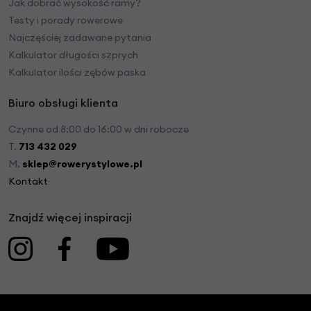
Jak dobrać wysokość ramy?
Testy i porady rowerowe
Najczęściej zadawane pytania
Kalkulator długości szprych
Kalkulator ilości zębów paska
Biuro obsługi klienta
Czynne od 8:00 do 16:00 w dni robocze
T.
713 432 029
M.
sklep@rowerystylowe.pl
Kontakt
Znajdź więcej inspiracji