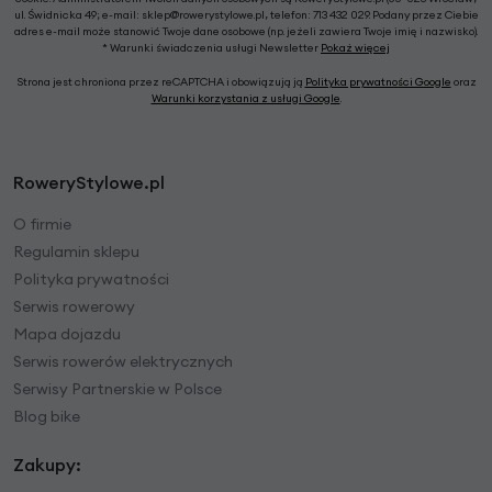
ul. Świdnicka 49; e-mail: sklep@rowerystylowe.pl, telefon: 713 432 029. Podany przez Ciebie
adres e-mail może stanowić Twoje dane osobowe (np. jeżeli zawiera Twoje imię i nazwisko).
* Warunki świadczenia usługi Newsletter
Pokaż więcej
Strona jest chroniona przez reCAPTCHA i obowiązują ją
Polityka prywatności Google
oraz
Warunki korzystania z usługi Google
.
RoweryStylowe.pl
O firmie
Regulamin sklepu
Polityka prywatności
Serwis rowerowy
Mapa dojazdu
Serwis rowerów elektrycznych
Serwisy Partnerskie w Polsce
Blog bike
Zakupy: